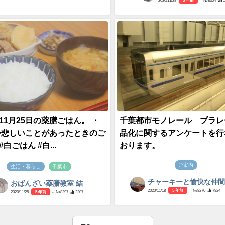
2020/11/28
5 年前
- №8304
年11月25日の薬膳ごはん。 ・
千葉都市モノレール プラレ
 ◆悲しいことがあったときのご
品化に関するアンケートを行
#白ごはん #白...
おります。
ご案内
生活・暮らし
千葉市
チャーキーと愉快な仲
おばんざい薬膳教室 結
2020/11/18
5 年前
- №8270
7924
2020/11/25
5 年前
- №8297
2207