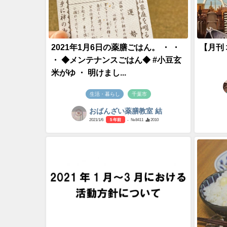
2021年1月6日の薬膳ごはん。 ・ ・
【月刊
・ ◆メンテナンスごはん◆ #小豆玄
米がゆ ・ 明けまし...
生活・暮らし
千葉市
おばんざい薬膳教室 結
2021/1/6
5 年前
- №8411
2010