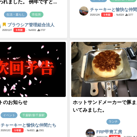
れました。 例年ですと...
チャーキーと愉快な仲
生活・暮らし
市役所
2020/12/6
5 年前
- №8324
2277
ブラウシア管理組合法人
2020/12/7
5 年前
- №8331
2737
トのお知らせ
ホットサンドメーカーで豚ま
いてみました。
イベント
千葉駅/新千葉駅
ランチ
チャーキーと愉快な仲間たち
2020/12/2
5 年前
- №8321
1501
FRP甲冑工房