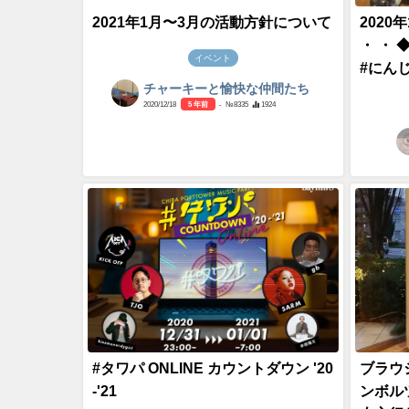
2021年1月〜3月の活動方針について
2020
・ ・
イベント
#にんじ
チャーキーと愉快な仲間たち
2020/12/18
5 年前
- №8335
1924
#タワパ ONLINE カウントダウン '20
ブラウ
-'21
ンボル