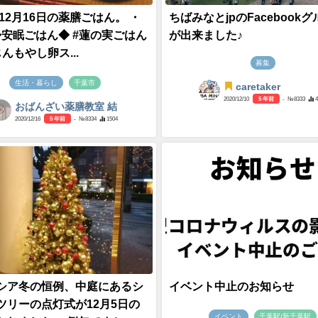
年12月16日の薬膳ごはん。 ・
ちばみなとjpのFacebook
 ◆安眠ごはん◆ #蓮の実ごはん
が出来ました♪
んもやし卵ス...
募集
生活・暮らし
千葉市
caretaker
2020/12/10
5 年前
- №8333
おばんざい薬膳教室 結
2020/12/16
5 年前
- №8334
1504
シア冬の恒例、中庭にあるシ
イベント中止のお知らせ
ツリーの点灯式が12月5日の
イベント
千葉駅/新千葉駅