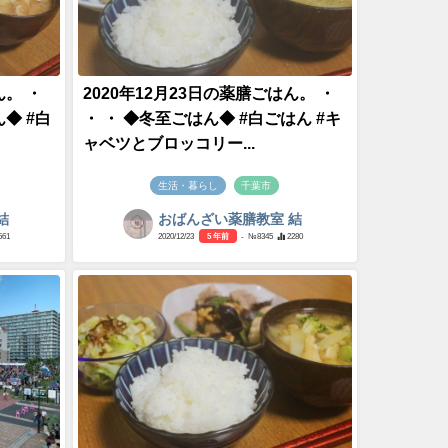
ん。 ・
2020年12月23日の薬膳ごはん。 ・
◆ #白
・ ・ ◆冬至ごはん◆ #白ごはん #キ
ャベツとブロッコリー...
生活・暮らし
千葉市
結
おばんざい薬膳教室 結
561
2020/12/23
5 年前
- №8345
2280