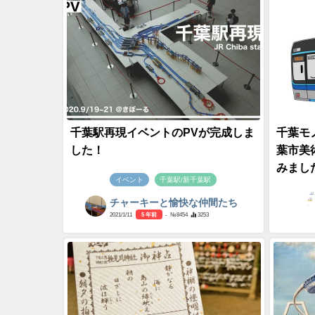
千葉駅再現イベントのPVが完成しま
千葉モ
した！
葉市美
みまし
イベント
千葉駅/新千葉駅
チャーキーと愉快な仲間たち
2021/1/11
5 年前
- №8454
3253