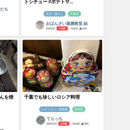
トシチュー #ポテトサ...
間たち
生活・暮らし
千葉市
おばんざい薬膳教室 結
2020/12/2
5 年前
- №8312
1425
んを焼
千葉でも珍しいロシア料理
レストラン・居酒屋
市役所
てらっち
2020/11/27
5 年前
- №8302
3555