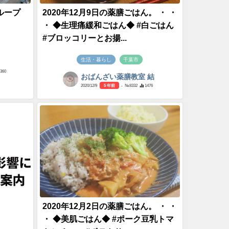
グループ
2020年12月9日の薬膳ごはん。 ・ ・
・ ◆生理痛緩和ごはん◆ #白ごはん
#ブロッコリーとお揚...
生活・暮らし
千葉市
4360
おばんざい薬膳教室 結
2020/12/9
5 年前
- №8332
1476
2020年12月2日の薬膳ごはん。 ・ ・
・ ◆美肌ごはん◆ #ポーク豆乳トマ