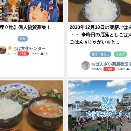
 埋立地】個人協賛募集！
2020年12月30日の薬膳ごは
・ ・ ◆晦日の厄落としごはん
募集
ごはん #じゃがいもと...
ちば文化センター
2021/1/4
5 年前
- №8406
2134
生活・暮らし
千葉市
おばんざい薬膳教室 
2020/12/30
5 年前
- №8350
1