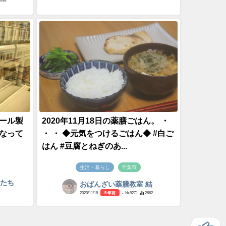
1698
ール製
2020年11月18日の薬膳ごはん。 ・
なって
・ ・ ◆元気をつけるごはん◆ #白ご
はん #豆腐とねぎのあ...
生活・暮らし
千葉市
間たち
おばんざい薬膳教室 結
2020/11/18
5 年前
- №8271
2662