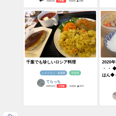
2020/12/2
5 年前
- №8318
1448
千葉でも珍しいロシア料理
2020
・ ・
レストラン・居酒屋
市役所
はん◆ 
てらっち
2020/11/27
5 年前
- №8303
2573