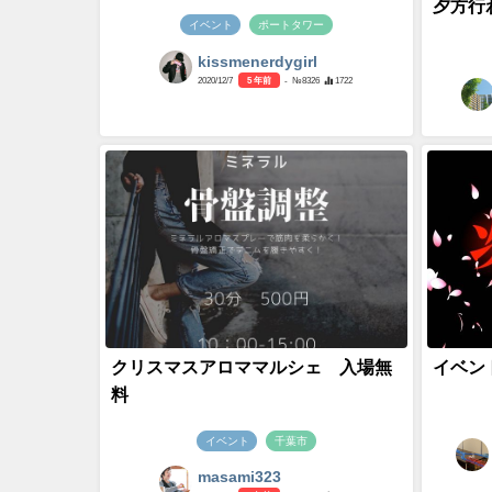
夕方行わ
イベント
ポートタワー
kissmenerdygirl
2020/12/7
5 年前
- №8326
1722
クリスマスアロママルシェ 入場無
イベン
料
イベント
千葉市
masami323