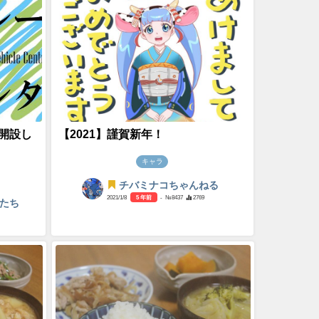
開設し
【2021】謹賀新年！
キャラ
チバミナコちゃんねる
2021/1/8
5 年前
- №8437
2769
たち