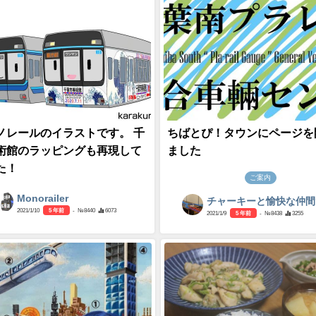
ノレールのイラストです。 千
ちばとぴ！タウンにページを
術館のラッピングも再現して
ました
た！
ご案内
Monorailer
チャーキーと愉快な仲間
2021/1/10
5 年前
- №8440
6073
2021/1/9
5 年前
- №8438
3255