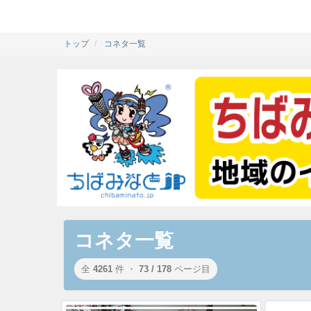
トップ
コネタ一覧
コネタ一覧
全
4261
件 ・
73 / 178
ページ目