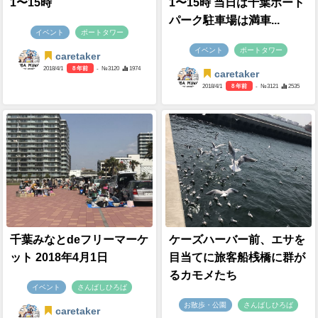
1〜15時
1〜15時 当日は千葉ポート
パーク駐車場は満車...
イベント
ポートタワー
イベント
ポートタワー
caretaker
2018/4/1
8 年前
- №3120
1974
caretaker
2018/4/1
8 年前
- №3121
2535
千葉みなとdeフリーマーケ
ケーズハーバー前、エサを
ット 2018年4月1日
目当てに旅客船桟橋に群が
るカモメたち
イベント
さんばしひろば
お散歩・公園
さんばしひろば
caretaker