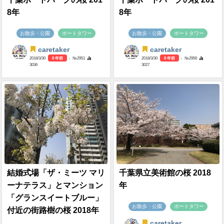
8年
8年
お散歩・公園
ポートタワー
お散歩・公園
ポートタワー
caretaker
caretaker
2018/3/30
8 年前
- №2951
2018/3/30
8 年前
- №2956
3036
3027
結婚式場「ザ・ミーツ マリ
千葉県立美術館の桜 2018
ーナテラス」とマンション
年
「グランスイートブルー」
お散歩・公園
ポートタワー
付近の街路樹の桜 2018年
caretaker