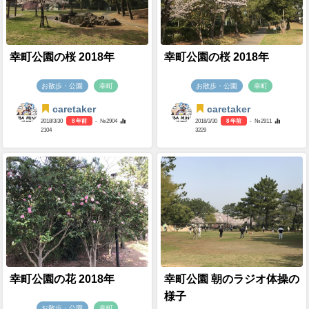
幸町公園の桜 2018年
幸町公園の桜 2018年
お散歩・公園
幸町
お散歩・公園
幸町
caretaker
caretaker
2018/3/30
8 年前
- №2904
2018/3/30
8 年前
- №2911
2104
3229
幸町公園の花 2018年
幸町公園 朝のラジオ体操の
様子
お散歩・公園
幸町