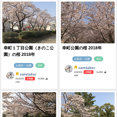
幸町１丁目公園（きのこ公
幸町公園の桜 2018年
園）の桜 2018年
お散歩・公園
幸町
お散歩・公園
幸町
caretaker
2018/3/30
8 年前
- №2900
caretaker
4090
2018/3/30
8 年前
- №2890
2768