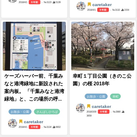
2018/4/1
8 年前
- №3123
5139
caretaker
2018/4/1
8 年前
- №3132
2154
ケーズハーバー前、千葉み
幸町１丁目公園（きのこ公
なと港湾緑地に新設された
園）の桜 2018年
案内板。 「千葉みなと港湾
お散歩・公園
幸町
緑地」と、この場所の呼...
caretaker
お散歩・公園
さんばしひろば
2018/3/30
8 年前
- №2880
3659
caretaker
2018/4/1
8 年前
- №3134
6602