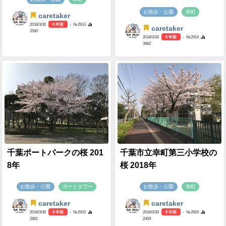
お散歩・公園
幸町
caretaker
2018/3/30
8 年前
- №2913
caretaker
2580
2018/3/30
8 年前
- №2914
3982
千葉ポートパークの桜 201
千葉市立幸町第三小学校の
8年
桜 2018年
お散歩・公園
ポートタワー
お散歩・公園
幸町
caretaker
caretaker
2018/3/30
8 年前
- №2915
2018/3/30
8 年前
- №2924
2881
2409