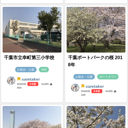
千葉市立幸町第三小学校
千葉ポートパークの桜 201
8年
お散歩・公園
幸町
お散歩・公園
ポートタワー
caretaker
2018/3/30
8 年前
- №2925
caretaker
4554
2018/3/30
8 年前
- №2935
2165