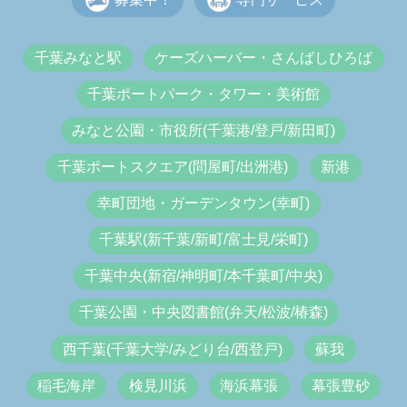
千葉みなと駅
ケーズハーバー・さんばしひろば
千葉ポートパーク・タワー・美術館
みなと公園・市役所(千葉港/登戸/新田町)
千葉ポートスクエア(問屋町/出洲港)
新港
幸町団地・ガーデンタウン(幸町)
千葉駅(新千葉/新町/富士見/栄町)
千葉中央(新宿/神明町/本千葉町/中央)
千葉公園・中央図書館(弁天/松波/椿森)
西千葉(千葉大学/みどり台/西登戸)
蘇我
稲毛海岸
検見川浜
海浜幕張
幕張豊砂