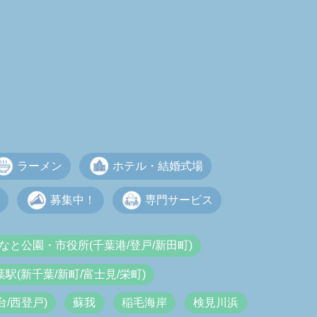
ラーメン
ホテル・結婚式場
募集中！
専門サービス
なと公園・市役所(千葉港/登戸/新田町)
葉駅(新千葉/新町/富士見/栄町)
/西登戸)
蘇我
稲毛海岸
検見川浜