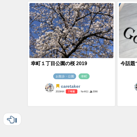
幸町１丁目公園の桜 2019
今話題
お散歩・公園
幸町
caretaker
2019/4/4
7 年前
- №4411
2066