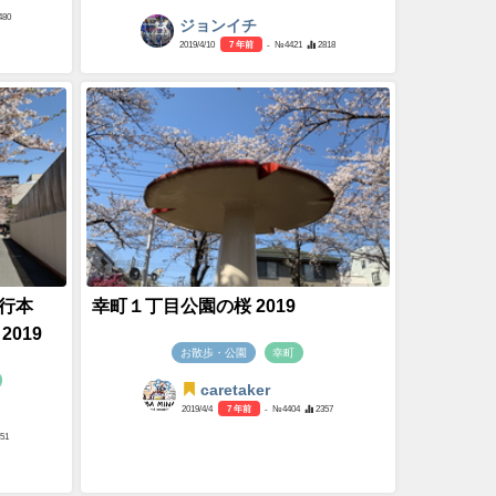
480
ジョンイチ
2019/4/10
7 年前
- №4421
2818
行本
幸町１丁目公園の桜 2019
019
お散歩・公園
幸町
caretaker
2019/4/4
7 年前
- №4404
2357
151