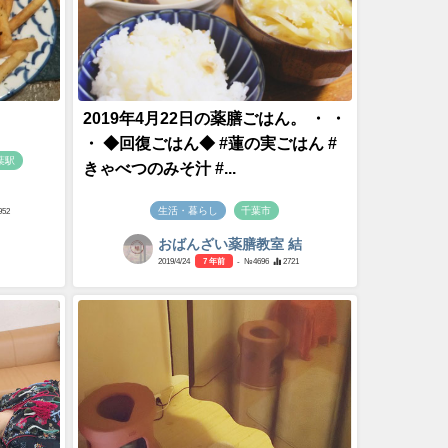
2019年4月22日の薬膳ごはん。 ・ ・
・ ◆回復ごはん◆ #蓮の実ごはん #
葉駅
きゃべつのみそ汁 #...
生活・暮らし
千葉市
952
おばんざい薬膳教室 結
2019/4/24
7 年前
- №4696
2721