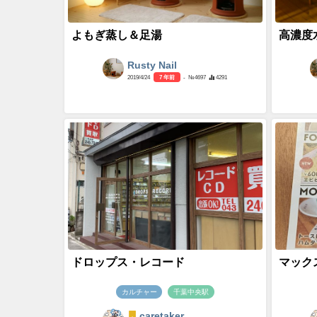
よもぎ蒸し＆足湯
高濃度
Rusty Nail
2019/4/24
7 年前
- №4697
4291
ドロップス・レコード
マック
カルチャー
千葉中央駅
caretaker