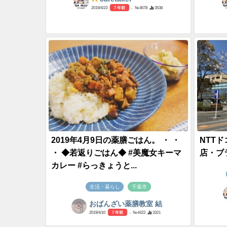
2019/4/23
7 年前
- №4678
3538
2019年4月9日の薬膳ごはん。 ・ ・
NTT
・ ◆若返りごはん◆ #美魔女キーマ
店・ブ
カレー #らっきょうと...
生活・暮らし
千葉市
おばんざい薬膳教室 結
2019/4/10
7 年前
- №4422
3321