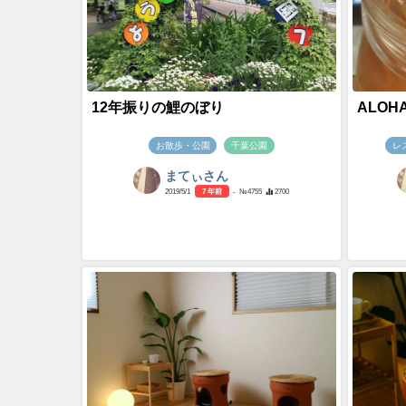
12年振りの鯉のぼり
ALOHA
お散歩・公園
千葉公園
レ
まてぃさん
2019/5/1
7 年前
- №4755
2700