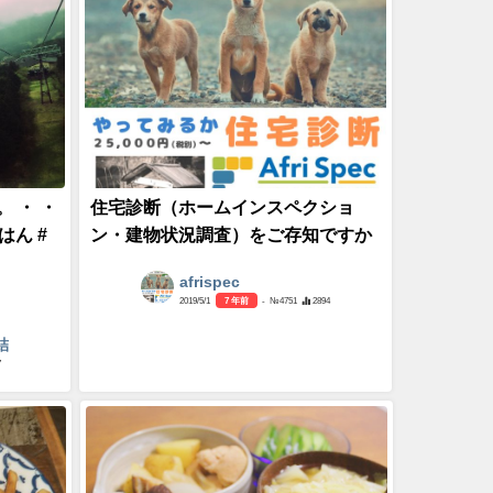
。 ・ ・
住宅診断（ホームインスペクショ
はん #
ン・建物状況調査）をご存知ですか
afrispec
2019/5/1
7 年前
- №4751
2894
結
7