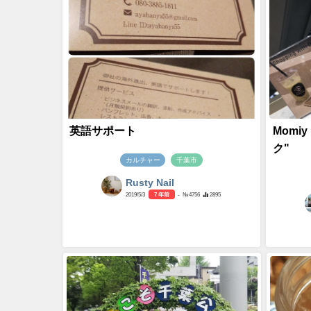
英語サポート
Momi
ク"
カルチャー
千葉市
Rusty Nail
2019/5/3
7 年前
- №4756
2895