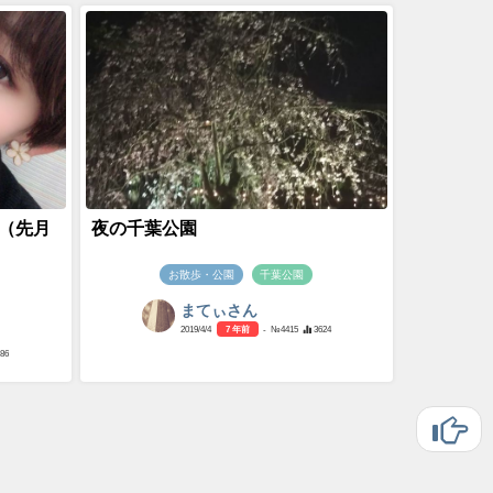
️（先月
夜の千葉公園
お散歩・公園
千葉公園
まてぃさん
2019/4/4
7 年前
- №4415
3624
186