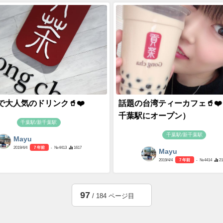
で大人気のドリンク🥤❤️
話題の台湾ティーカフェ🥤❤
千葉駅にオープン）
千葉駅/新千葉駅
千葉駅/新千葉駅
Mayu
2019/4/4
7 年前
- №4413
1617
Mayu
2019/4/4
7 年前
- №4414
2
97
/ 184 ページ目