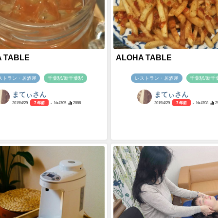
 TABLE
ALOHA TABLE
ストラン・居酒屋
千葉駅/新千葉駅
レストラン・居酒屋
千葉駅/新千
まてぃさん
まてぃさん
2019/4/29
7 年前
- №4705
2886
2019/4/29
7 年前
- №4708
2