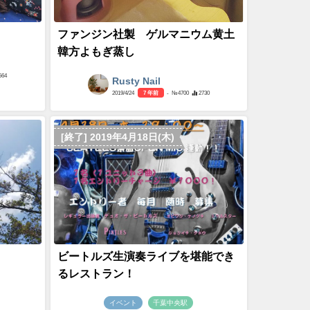
ファンジン社製 ゲルマニウム黄土
韓方よもぎ蒸し
564
Rusty Nail
2019/4/24
7 年前
- №4700
2730
[終了] 2019年4月18日(木)
ビートルズ生演奏ライブを堪能でき
るレストラン！
イベント
千葉中央駅