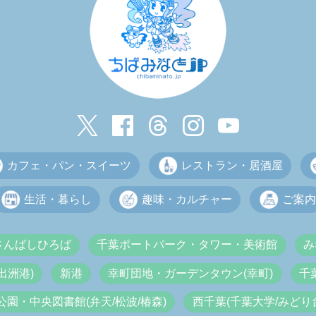
カフェ・パン・スイーツ
レストラン・居酒屋
生活・暮らし
趣味・カルチャー
ご案内
さんばしひろば
千葉ポートパーク・タワー・美術館
み
出洲港)
新港
幸町団地・ガーデンタウン(幸町)
千
公園・中央図書館(弁天/松波/椿森)
西千葉(千葉大学/みどり台