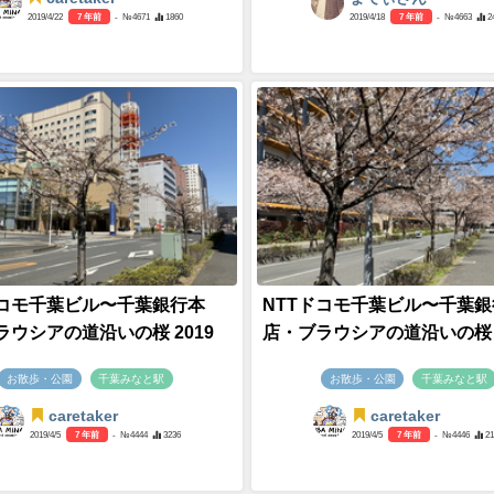
2019/4/22
7 年前
- №4671
1860
2019/4/18
7 年前
- №4663
2
ドコモ千葉ビル〜千葉銀行本
NTTドコモ千葉ビル〜千葉銀
ラウシアの道沿いの桜 2019
店・ブラウシアの道沿いの桜 2
お散歩・公園
千葉みなと駅
お散歩・公園
千葉みなと駅
caretaker
caretaker
2019/4/5
7 年前
- №4444
3236
2019/4/5
7 年前
- №4446
2