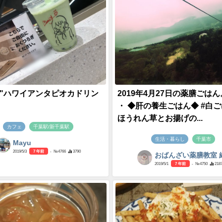
y "ハワイアンタピオカドリン
2019年4月27日の薬膳ごはん
・ ◆肝の養生ごはん◆ #白ご
ほうれん草とお揚げの...
カフェ
千葉駅/新千葉駅
生活・暮らし
千葉市
Mayu
2019/5/3
7 年前
- №4766
3790
おばんざい薬膳教室 
2019/5/1
7 年前
- №4750
218