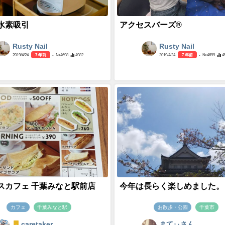
水素吸引
アクセスバーズ®
Rusty Nail
Rusty Nail
2019/4/24
7 年前
- №4698
4982
2019/4/24
7 年前
- №4699
4
スカフェ 千葉みなと駅前店
今年は長らく楽しめました。
カフェ
千葉みなと駅
お散歩・公園
千葉市
caretaker
まてぃさん