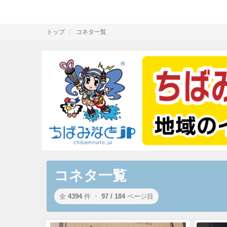
トップ
コネタ一覧
コネタ一覧
全
4394
件 ・
97 / 184
ページ目