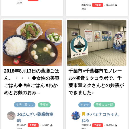
ー
2010
2018/8/16
7 年前
- №3703
3631
2018年8月13日の薬膳ごは
千葉市×千葉都市モノレー
ん。 ・ ・ ・ ◆女性の美容
ル×初音ミクコラボで、千
ごはん◆ #白ごはん #わか
葉市章ミクさんとの共演が
めとお麩のおみ...
できました♪
生活・暮らし
千葉市
キャラ
千葉みなと駅
おばんざい薬膳教室
チバミナコちゃん
結
ねる
2018/8/15
7 年前
- №3695
2018/8/14
7 年前
- №3694