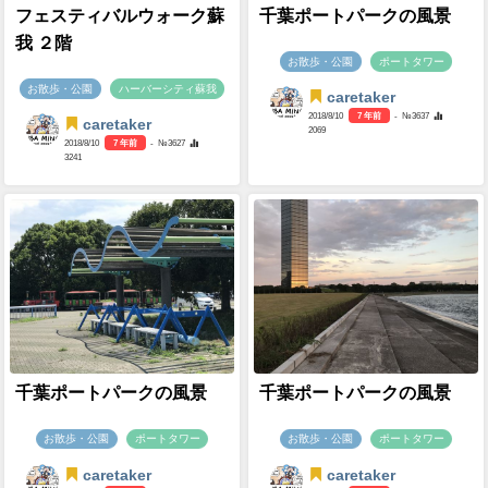
フェスティバルウォーク蘇
千葉ポートパークの風景
我 ２階
お散歩・公園
ポートタワー
お散歩・公園
ハーバーシティ蘇我
caretaker
2018/8/10
7 年前
- №3637
caretaker
2069
2018/8/10
7 年前
- №3627
3241
千葉ポートパークの風景
千葉ポートパークの風景
お散歩・公園
ポートタワー
お散歩・公園
ポートタワー
caretaker
caretaker