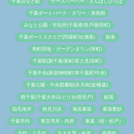
千葉みなと駅
ケーズハーバー・さんばしひろば
千葉ポートパーク・タワー・美術館
みなと公園・市役所(千葉港/登戸/新田町)
千葉ポートスクエア(問屋町/出洲港)
新港
幸町団地・ガーデンタウン(幸町)
千葉駅(新千葉/新町/富士見/栄町)
千葉中央(新宿/神明町/本千葉町/中央)
千葉公園・中央図書館(弁天/松波/椿森)
西千葉(千葉大学/みどり台/西登戸)
蘇我
稲毛海岸
検見川浜
海浜幕張
幕張豊砂
千葉市内
東京湾岸・内房
東葛（柏・松戸）
北総・八千代
九十九里・外房
南房総