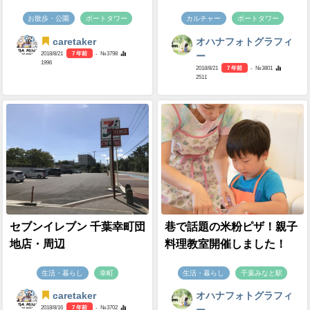
お散歩・公園
ポートタワー
カルチャー
ポートタワー
caretaker
オハナフォトグラフィ
2018/8/21
7 年前
- №3798
ー
1996
2018/8/21
7 年前
- №3801
2511
セブンイレブン 千葉幸町団
巷で話題の米粉ピザ！親子
地店・周辺
料理教室開催しました！
生活・暮らし
幸町
生活・暮らし
千葉みなと駅
caretaker
オハナフォトグラフィ
2018/8/16
7 年前
- №3702