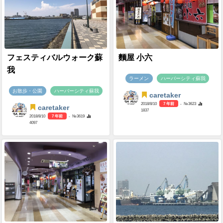
フェスティバルウォーク蘇
麵屋 小六
我
ラーメン
ハーバーシティ蘇我
お散歩・公園
ハーバーシティ蘇我
caretaker
2018/8/10
7 年前
- №3623
caretaker
1837
2018/8/10
7 年前
- №3619
4097