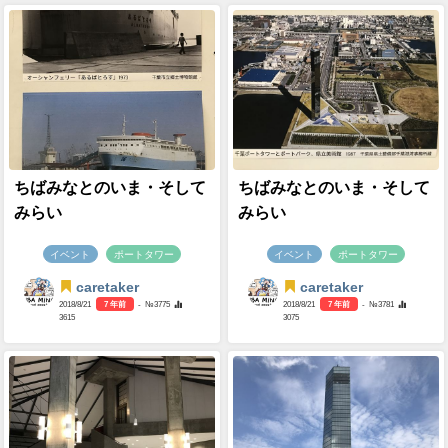
ちばみなとのいま・そして
ちばみなとのいま・そして
みらい
みらい
イベント
ポートタワー
イベント
ポートタワー
caretaker
caretaker
2018/8/21
7 年前
- №3775
2018/8/21
7 年前
- №3781
3615
3075