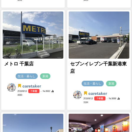
3262
3450
メトロ 千葉店
セブンイレブン千葉新港東
店
生活・暮らし
新港
生活・暮らし
新港
caretaker
2018/8/13
7 年前
- №3682
caretaker
4690
2018/8/13
7 年前
- №3688
3184