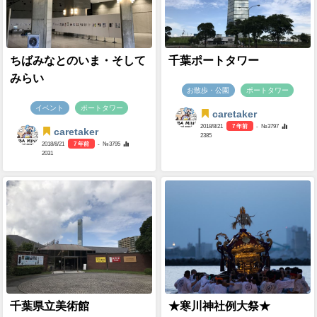
ちばみなとのいま・そして
千葉ポートタワー
みらい
お散歩・公園
ポートタワー
イベント
ポートタワー
caretaker
2018/8/21
7 年前
- №3797
caretaker
2385
2018/8/21
7 年前
- №3795
2031
千葉県立美術館
★寒川神社例大祭★