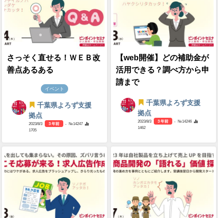
さっそく直せる！ＷＥＢ改
【web開催】どの補助金が
善点あるある
活用できる？調べ方から申
請まで
イベント
千葉県よろず支援
千葉県よろず支援
拠点
拠点
2023/8/3
3 年前
- №14246
2023/8/3
3 年前
- №14247
1462
1705