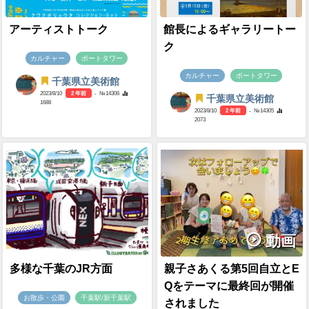
アーティストトーク
館長によるギャラリートー
ク
カルチャー
ポートタワー
カルチャー
ポートタワー
千葉県立美術館
2023/8/10
2 年前
- №14306
千葉県立美術館
1688
2023/8/10
2 年前
- №14305
2073
動画
多様な千葉のJR方面
親子さあくる第5回自立とE
Qをテーマに最終回が開催
お散歩・公園
千葉駅/新千葉駅
されました