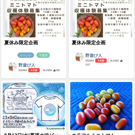
夏休み限定企画
夏休み限定企画
野遊び人
イベント
千葉市
2023/8/4
3 年前
- №14263
1517
野遊び人
2023/8/4
3 年前
- №14264
933