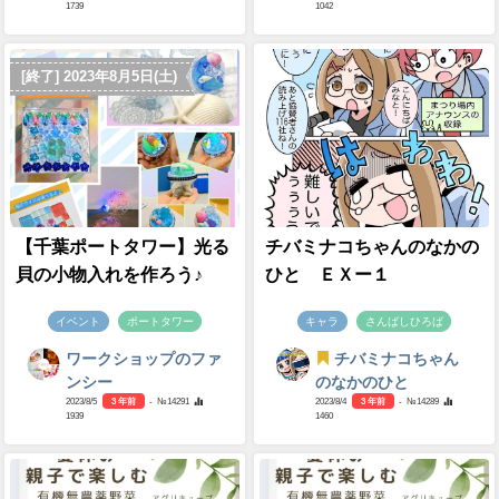
1739
1042
[終了] 2023年8月5日(土)
【千葉ポートタワー】光る
チバミナコちゃんのなかの
貝の小物入れを作ろう♪
ひと ＥＸー１
イベント
ポートタワー
キャラ
さんばしひろば
ワークショップのファ
チバミナコちゃん
ンシー
のなかのひと
2023/8/5
3 年前
- №14291
2023/8/4
3 年前
- №14289
1939
1460