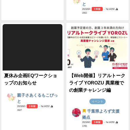
と
2023/8/4
3 年前
- №14259
1502
夏休み企画EQワークショ
【Web開催】リアルトーク
ップのお知らせ
ライブ YOROZU 異業種で
の創業チャレンジ編
親子さあくるもこぴっ
と
イベント
2023/8/3
3 年前
- №14253
1627
千葉県よろず支援
拠点
2023/8/3
3 年前
- №14250
1765