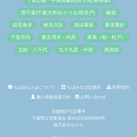
千葉公園・中央図書館(弁天/松波/椿森)
西千葉(千葉大学/みどり台/西登戸)
蘇我
稲毛海岸
検見川浜
海浜幕張
幕張豊砂
千葉市内
東京湾岸・内房
東葛（柏・松戸）
北総・八千代
九十九里・外房
南房総
ちばみなとjpについて
ちばみなぽ交換所
利用規約
個人情報保護方針
お問い合わせ
古物商許可証番号
千葉県公安委員会 第441010002869号
株式会社せひら