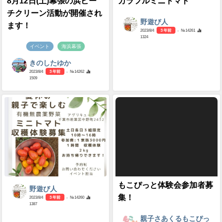
8月12日(土)幕張の浜ビー
カラフルミニトマト
チクリーン活動が開催され
野遊び人
ます！
2023/8/4
3 年前
- №14261
1324
イベント
海浜幕張
きのしたゆか
2023/8/4
3 年前
- №14262
1509
もこぴっと体験会参加者募
野遊び人
集！
2023/8/4
3 年前
- №14260
1387
親子さあくるもこぴっ