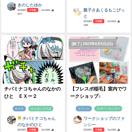
きのしたゆか
親子さあくるもこぴっ
2023/8/9
3 年前
- №14304
2677
と
2023/8/8
3 年前
- №14303
1495
[終了] 2023年8月6日(日)
チバミナコちゃんのなかの
【フレスポ稲毛】室内でワ
ひと ＥＸー２
ークショップ♪
キャラ
さんばしひろば
イベント
スポーツセンター
チバミナコちゃん
ワークショップのファ
のなかのひと
ンシー
2023/8/5
3 年前
- №14290
2023/8/5
3 年前
- №14292