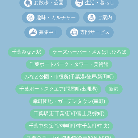
お散歩・公園
生活・暮らし
趣味・カルチャー
ご案内
募集中！
専門サービス
千葉みなと駅
ケーズハーバー・さんばしひろば
千葉ポートパーク・タワー・美術館
みなと公園・市役所(千葉港/登戸/新田町)
千葉ポートスクエア(問屋町/出洲港)
新港
幸町団地・ガーデンタウン(幸町)
千葉駅(新千葉/新町/富士見/栄町)
千葉中央(新宿/神明町/本千葉町/中央)