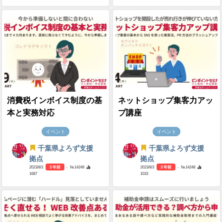
消費税インボイス制度の基
ネットショップ集客力アッ
本と実務対応
プ講座
イベント
イベント
千葉県よろず支援
千葉県よろず支援
拠点
拠点
2023/8/3
3 年前
- №14249
2023/8/3
3 年前
- №14248
1687
1033