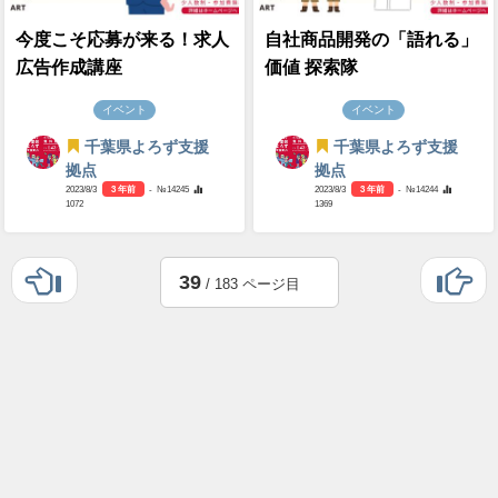
今度こそ応募が来る！求人
自社商品開発の「語れる」
広告作成講座
価値 探索隊
イベント
イベント
千葉県よろず支援
千葉県よろず支援
拠点
拠点
2023/8/3
3 年前
- №14245
2023/8/3
3 年前
- №14244
1072
1369
39
/ 183 ページ目