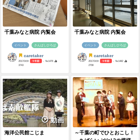
千葉みなと病院 内覧会
千葉みなと病院 内覧会
イベント
さんばしひろば
イベント
さんばしひろば
caretaker
caretaker
2017/3/19
9 年前
- №1476
2017/3/19
9 年前
- №1482
3743
2708
動画
海洋公民館こじま
～千葉の町でひとおこし！