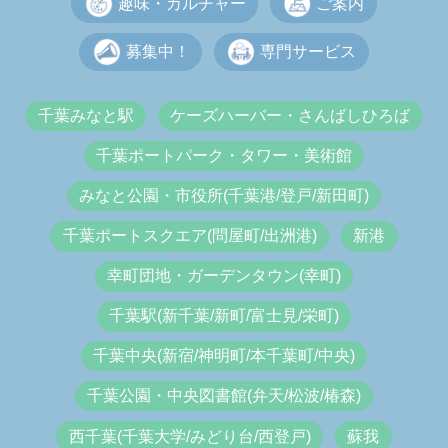
趣味・カルチャー
ご案内
募集中！
専門サービス
千葉みなと駅
ケーズハーバー・さんばしひろば
千葉ポートパーク・タワー・美術館
みなと公園・市役所(千葉港/登戸/新田町)
千葉ポートスクエア(問屋町/出洲港)
新港
幸町団地・ガーデンタウン(幸町)
千葉駅(新千葉/新町/富士見/栄町)
千葉中央(新宿/神明町/本千葉町/中央)
千葉公園・中央図書館(弁天/松波/椿森)
西千葉(千葉大学/みどり台/西登戸)
蘇我