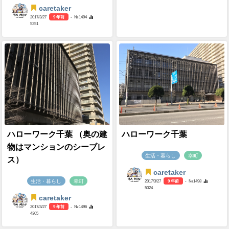
caretaker
2017/3/27
9 年前
- №1494
5351
ハローワーク千葉 （奥の建
ハローワーク千葉
物はマンションのシーブレ
生活・暮らし
幸町
ス）
caretaker
生活・暮らし
幸町
2017/3/27
9 年前
- №1498
5024
caretaker
2017/3/27
9 年前
- №1496
4305