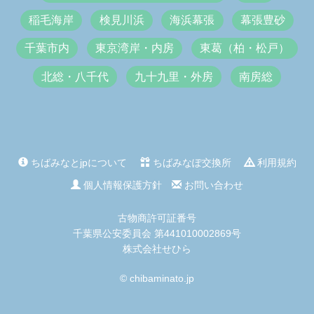
稲毛海岸
検見川浜
海浜幕張
幕張豊砂
千葉市内
東京湾岸・内房
東葛（柏・松戸）
北総・八千代
九十九里・外房
南房総
ちばみなとjpについて
ちばみなぽ交換所
利用規約
個人情報保護方針
お問い合わせ
古物商許可証番号
千葉県公安委員会 第441010002869号
株式会社せひら
© chibaminato.jp