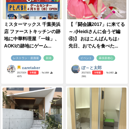
ミスターマックス 千葉美浜
【「闘会議2017」に来てる
店 ファーストキッチンの跡
～♪(Heidiさんに会うぞ編
地に中華料理屋「一味」、
④)】 おはこんばんちは♪
AOKIの跡地にゲーム...
先日、おでんを食べた...
レストラン・居酒屋
新港
イベント
幕張新都心
caretaker
ぽ～と太郎
2017/3/24
9 年前
- №1484
2017/3/21
9 年前
- №1483
4975
2991