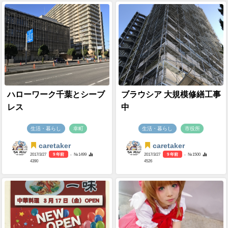
ハローワーク千葉とシーブ
ブラウシア 大規模修繕工事
レス
中
生活・暮らし
幸町
生活・暮らし
市役所
caretaker
caretaker
2017/3/27
9 年前
- №1499
2017/3/27
9 年前
- №1500
4390
4526