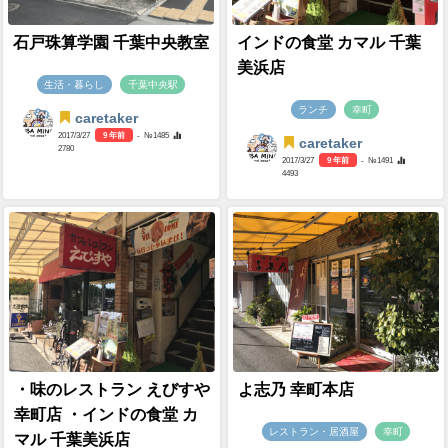
石戸珠算学園 千葉中央教室
インドの食堂 カマル 千葉
美浜店
生活・暮らし
千葉中央駅
ランチ
幸町
caretaker
2017/3/27
9 年前
- №1485
caretaker
2780
2017/3/27
9 年前
- №1491
4493
・味のレストラン えびすや
よ志乃 幸町本店
幸町店 ・インドの食堂 カ
レストラン・居酒屋
幸町
マル 千葉美浜店