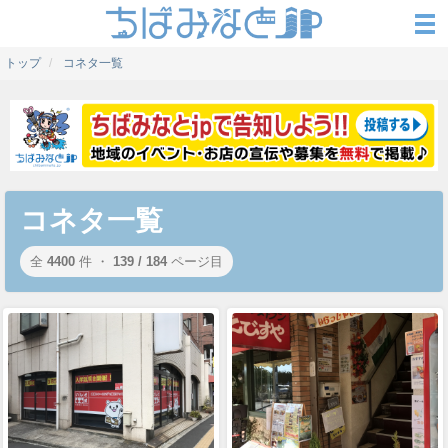
トップ
コネタ一覧
コネタ一覧
全
4400
件 ・
139 / 184
ページ目