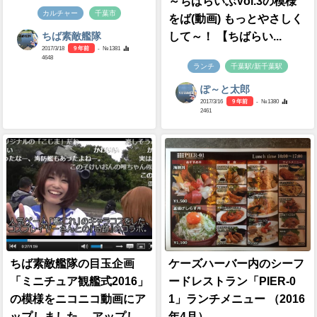
～ちばらいぶVol.3の模様
カルチャー
千葉市
をば(動画) もっとやさしく
して～！ 【ちばらい...
ちば素敵艦隊
2017/3/18
9 年前
- №1381
4648
ランチ
千葉駅/新千葉駅
ぽ～と太郎
2017/3/16
9 年前
- №1380
2461
ちば素敵艦隊の目玉企画
ケーズハーバー内のシーフ
「ミニチュア観艦式2016」
ードレストラン「PIER-0
の模様をニコニコ動画にア
1」ランチメニュー （2016
ップしました。 アップし
年4月）