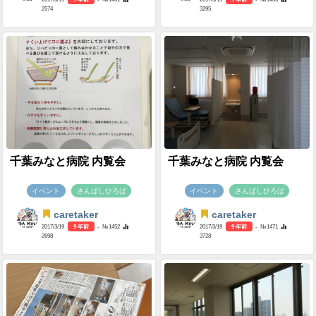
2574
3295
千葉みなと病院 内覧会
千葉みなと病院 内覧会
イベント
さんばしひろば
イベント
さんばしひろば
caretaker
caretaker
2017/3/19
9 年前
- №1452
2017/3/19
9 年前
- №1471
2698
3728