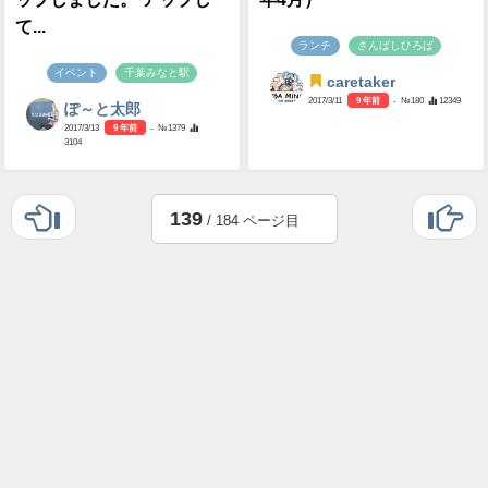
て...
ランチ
さんばしひろば
イベント
千葉みなと駅
caretaker
2017/3/11
9 年前
- №180
12349
ぽ～と太郎
2017/3/13
9 年前
- №1379
3104
139
/ 184 ページ目