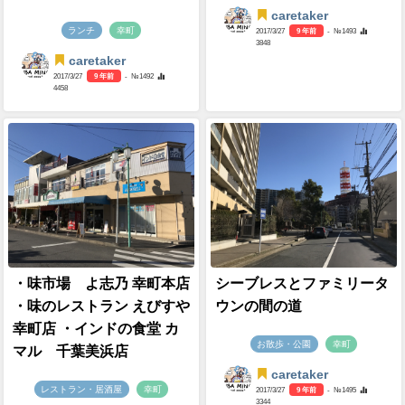
caretaker
ランチ
幸町
2017/3/27
9 年前
- №1493
3848
caretaker
2017/3/27
9 年前
- №1492
4458
・味市場 よ志乃 幸町本店
シーブレスとファミリータ
・味のレストラン えびすや
ウンの間の道
幸町店 ・インドの食堂 カ
お散歩・公園
幸町
マル 千葉美浜店
caretaker
レストラン・居酒屋
幸町
2017/3/27
9 年前
- №1495
3344