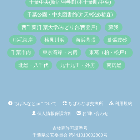
千葉中央(新宿/神明町/本千葉町/中央)
千葉公園・中央図書館(弁天/松波/椿森)
西千葉(千葉大学/みどり台/西登戸)
蘇我
稲毛海岸
検見川浜
海浜幕張
幕張豊砂
千葉市内
東京湾岸・内房
東葛（柏・松戸）
北総・八千代
九十九里・外房
南房総
ちばみなとjpについて
ちばみなぽ交換所
利用規約
個人情報保護方針
お問い合わせ
古物商許可証番号
千葉県公安委員会 第441010002869号