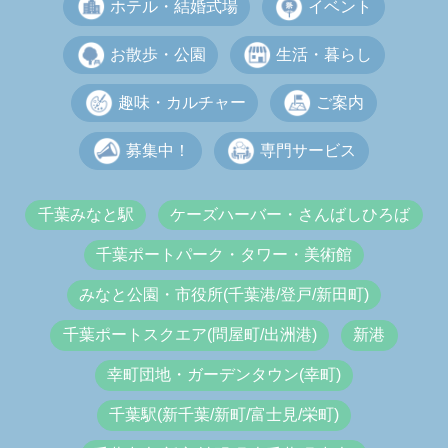
ホテル・結婚式場
イベント
お散歩・公園
生活・暮らし
趣味・カルチャー
ご案内
募集中！
専門サービス
千葉みなと駅
ケーズハーバー・さんばしひろば
千葉ポートパーク・タワー・美術館
みなと公園・市役所(千葉港/登戸/新田町)
千葉ポートスクエア(問屋町/出洲港)
新港
幸町団地・ガーデンタウン(幸町)
千葉駅(新千葉/新町/富士見/栄町)