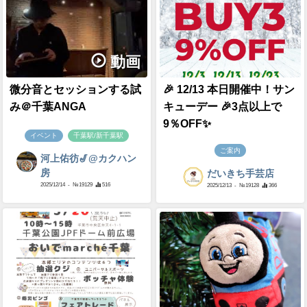
動画
微分音とセッションする試
🎉 12/13 本日開催中！サン
み＠千葉ANGA
キューデー 🎉3点以上で
9％OFF✨
イベント
千葉駅/新千葉駅
ご案内
河上佑彷🎷@カクハン
房
だいきち手芸店
2025/12/14
- №19129
516
2025/12/13
- №19128
366