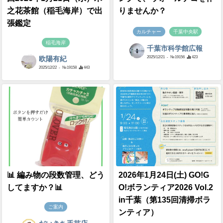
之花茶館（稲毛海岸）で出
りませんか？
張鑑定
カルチャー
千葉中央駅
稲毛海岸
千葉市科学館広報
2025/12/21
- №19156
423
欧陽有紀
2025/12/22
- №19158
443
📊 編み物の段数管理、どう
2026年1月24日(土) GO!G
してますか？📊
O!ボランティア2026 Vol.2
in千葉（第135回清掃ボラ
ご案内
ンティア）