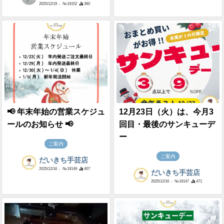
2025/12/19
- №19152
360
📢 年末年始の営業スケジュ
12月23日（火）は、今月3
ールのお知らせ 📢
回目・最後のサンキューデ
ー
ご案内
ご案内
だいきち手芸店
2025/12/16
- №19149
407
だいきち手芸店
2025/12/16
- №19147
471