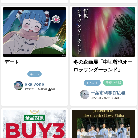
デート
冬の企画展「中垣哲也オー
ロラワンダーランド」
キャラ
イベント
千葉中央駅
okaivono
2025/12/3
- №19108
608
千葉市科学館広報
2025/12/3
- №19107
382