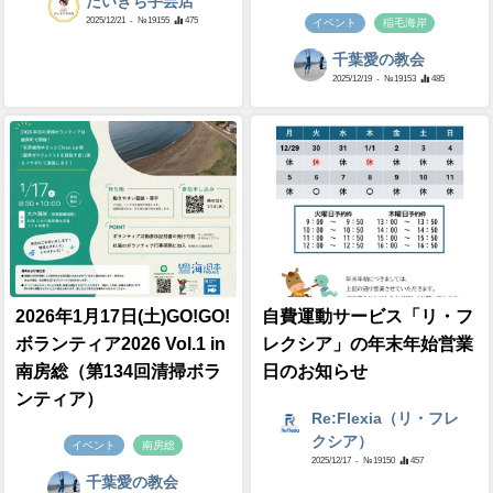
だいきち手芸店
2025/12/21
- №19155
475
イベント
稲毛海岸
千葉愛の教会
2025/12/19
- №19153
485
2026年1月17日(土)GO!GO!
自費運動サービス「リ・フ
ボランティア2026 Vol.1 in
レクシア」の年末年始営業
南房総（第134回清掃ボラ
日のお知らせ
ンティア）
Re:Flexia（リ・フレ
クシア）
イベント
南房総
2025/12/17
- №19150
457
千葉愛の教会