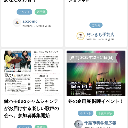
イベント
西千葉
zozoinc
ご案内
2025/12/11
- №19119
647
だいきち手芸店
2025/12/9
- №19118
486
[終了] 2025年12月14日(日)
鍵ハモduoジャムシャンテ
冬の企画展 関連イベント！
がお届けする楽しい歌声の
イベント
千葉中央駅
会へ。参加者募集開始
千葉市科学館広報
イベント
千葉市
2025/12/4
- №19110
503