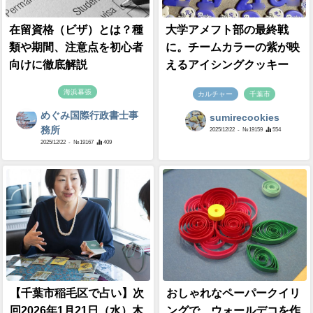
在留資格（ビザ）とは？種
大学アメフト部の最終戦
類や期間、注意点を初心者
に。チームカラーの紫が映
向けに徹底解説
えるアイシングクッキー
海浜幕張
カルチャー
千葉市
めぐみ国際行政書士事
sumirecookies
務所
2025/12/22
- №19159
554
2025/12/22
- №19167
409
【千葉市稲毛区で占い】次
おしゃれなペーパークイリ
回2026年1月21日（水）木
ングで、ウォールデコを作