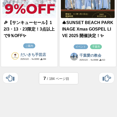
🎉【サンキューセール】1
🎄SUNSET BEACH PARK
2/3・13・23限定！3点以上
INAGE Xmas GOSPEL LI
で9％OFF✨
VE 2025 開催決定！✨
ご案内
イベント
千葉市
だいきち手芸店
千葉愛の教会
2025/12/2
- №19090
398
2025/12/2
- №19088
413
7
/ 184 ページ目