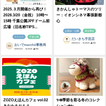
2025.３月開催から再び！
きかんしゃトーマスのツリ
2026.3/20（金祝） 10時〜
ー：イオンシネマ幕張新都
15時 千葉公園JPFドーム前
心
広場（旧名称TIPS...
お散歩・公園
幕張豊砂
イベント
千葉公園
だいきち手芸店
2025/12/11
- №19124
436
おいでmarché事務局
2025/12/12
- №19126
568
ZOZOえほんカフェ vol.02
✨❄️季節を彩る冬のコレク
あなたをおもう
ション❄️✨