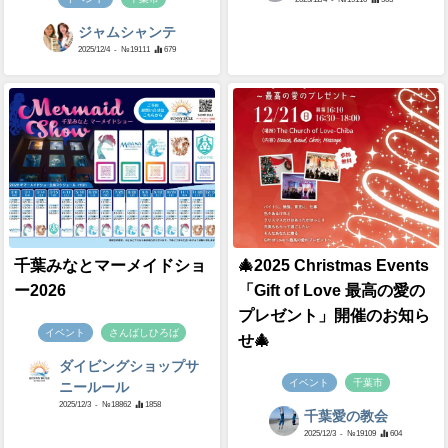
ジャムシャンテ
2025/12/4
- №19111
679
千葉みなとマーメイドショ
🎄2025 Christmas Events
ー2026
「Gift of Love 最高の愛の
プレゼント」開催のお知ら
イベント
さんばしひろば
せ🎄
ダイビングショップサ
イベント
千葉市
ニールール
2025/12/3
- №18862
1858
千葉愛の教会
2025/12/3
- №19109
604