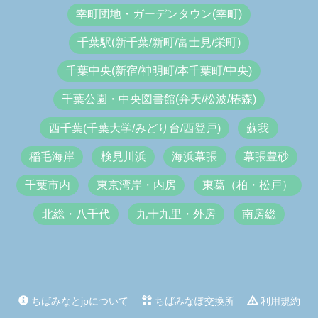
幸町団地・ガーデンタウン(幸町)
千葉駅(新千葉/新町/富士見/栄町)
千葉中央(新宿/神明町/本千葉町/中央)
千葉公園・中央図書館(弁天/松波/椿森)
西千葉(千葉大学/みどり台/西登戸)
蘇我
稲毛海岸
検見川浜
海浜幕張
幕張豊砂
千葉市内
東京湾岸・内房
東葛（柏・松戸）
北総・八千代
九十九里・外房
南房総
ちばみなとjpについて
ちばみなぽ交換所
利用規約