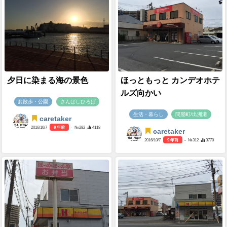
夕日に染まる海の景色
ほっともっと カンデオホテ
ルズ向かい
お散歩・公園
さんばしひろば
生活・暮らし
問屋町/出洲港
caretaker
2016/10/7
9 年前
- №282
4118
caretaker
2016/10/7
9 年前
- №312
3770