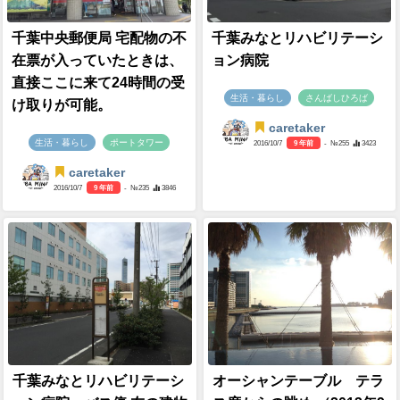
千葉中央郵便局 宅配物の不
千葉みなとリハビリテーシ
在票が入っていたときは、
ョン病院
直接ここに来て24時間の受
生活・暮らし
さんばしひろば
け取りが可能。
caretaker
生活・暮らし
ポートタワー
2016/10/7
9 年前
- №255
3423
caretaker
2016/10/7
9 年前
- №235
3846
千葉みなとリハビリテーシ
オーシャンテーブル テラ