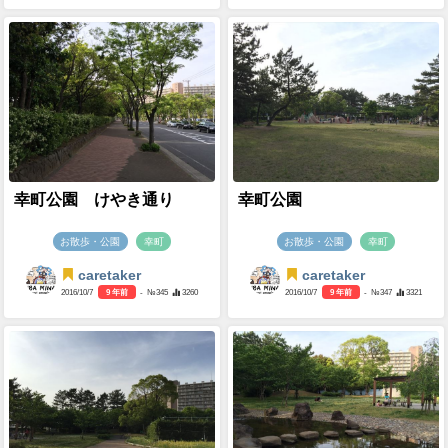
幸町公園 けやき通り
幸町公園
お散歩・公園
幸町
お散歩・公園
幸町
caretaker
caretaker
2016/10/7
9 年前
- №345
3260
2016/10/7
9 年前
- №347
3321