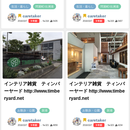
生活・暮らし
問屋町/出洲港
生活・暮らし
問屋町/出洲港
caretaker
caretaker
2016/10/7
9 年前
- №318
5435
2016/10/7
9 年前
- №319
5407
インテリア雑貨 ティンバ
インテリア雑貨 ティンバ
ーヤード http://www.timbe
ーヤード http://www.timbe
ryard.net
ryard.net
お散歩・公園
新港
お散歩・公園
新港
caretaker
caretaker
2016/10/7
9 年前
- №321
4659
2016/10/7
9 年前
- №323
4234