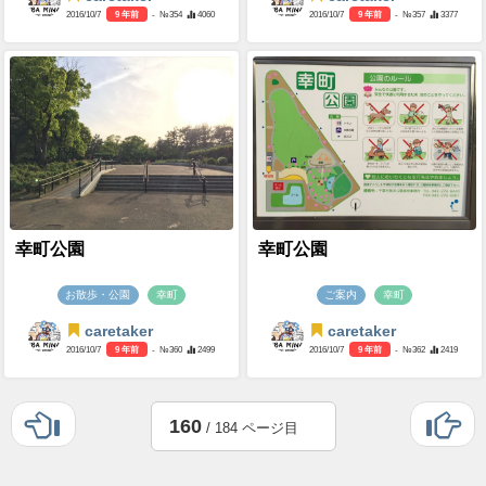
2016/10/7
9 年前
- №354
4060
2016/10/7
9 年前
- №357
3377
幸町公園
幸町公園
お散歩・公園
幸町
ご案内
幸町
caretaker
caretaker
2016/10/7
9 年前
- №360
2499
2016/10/7
9 年前
- №362
2419
160
/ 184 ページ目