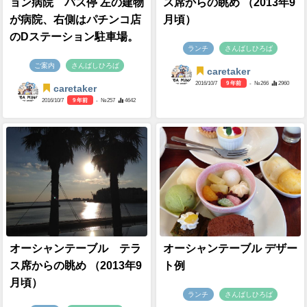
ョン病院 バス停 左の建物
ス席からの眺め （2013年9
が病院、右側はパチンコ店
月頃）
のDステーション駐車場。
ランチ
さんばしひろば
ご案内
さんばしひろば
caretaker
2016/10/7
9 年前
- №266
2960
caretaker
2016/10/7
9 年前
- №257
4642
オーシャンテーブル テラ
オーシャンテーブル デザー
ス席からの眺め （2013年9
ト例
月頃）
ランチ
さんばしひろば