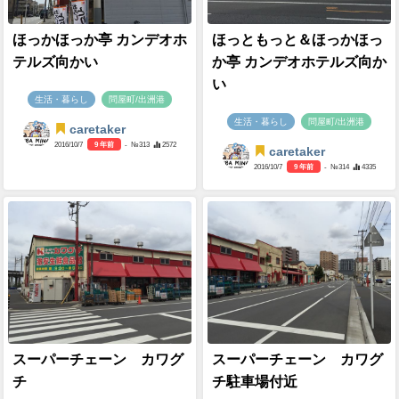
ほっかほっか亭 カンデオホ
ほっともっと＆ほっかほっ
テルズ向かい
か亭 カンデオホテルズ向か
い
生活・暮らし
問屋町/出洲港
生活・暮らし
問屋町/出洲港
caretaker
2016/10/7
9 年前
- №313
2572
caretaker
2016/10/7
9 年前
- №314
4335
スーパーチェーン カワグ
スーパーチェーン カワグ
チ
チ駐車場付近