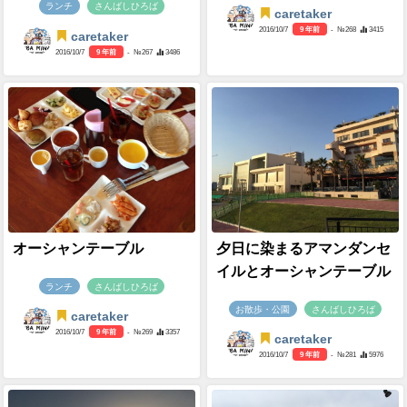
ランチ
さんばしひろば
caretaker
2016/10/7
9 年前
- №268
3415
caretaker
2016/10/7
9 年前
- №267
3486
オーシャンテーブル
夕日に染まるアマンダンセ
イルとオーシャンテーブル
ランチ
さんばしひろば
お散歩・公園
さんばしひろば
caretaker
2016/10/7
9 年前
- №269
3357
caretaker
2016/10/7
9 年前
- №281
5976