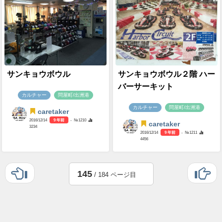
サンキョウボウル
サンキョウボウル２階 ハー
バーサーキット
カルチャー
問屋町/出洲港
カルチャー
問屋町/出洲港
caretaker
2016/12/14
9 年前
- №1210
caretaker
3234
2016/12/14
9 年前
- №1211
4456
145
/ 184 ページ目