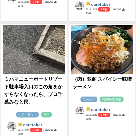
2016/12/26
9 年前
- №1252
caretaker
3872
2016/12/22
9 年前
- №1240
2769
ミハマニューポートリゾー
（肉）並商 スパイシー味噌
ト駐車場入口のこの角をか
ラーメン
すらなくなったら、プロ千
ラーメン
問屋町/出洲港
葉みなと民。
caretaker
生活・暮らし
新港
2016/12/22
9 年前
- №1242
2686
caretaker
2016/12/22
9 年前
- №1241
3522