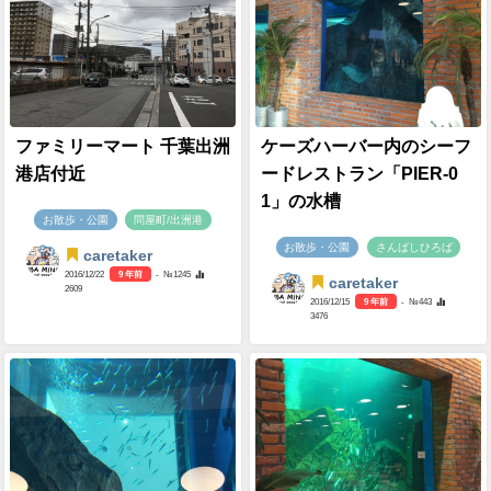
ファミリーマート 千葉出洲
ケーズハーバー内のシーフ
港店付近
ードレストラン「PIER-0
1」の水槽
お散歩・公園
問屋町/出洲港
お散歩・公園
さんばしひろば
caretaker
2016/12/22
9 年前
- №1245
caretaker
2609
2016/12/15
9 年前
- №443
3476