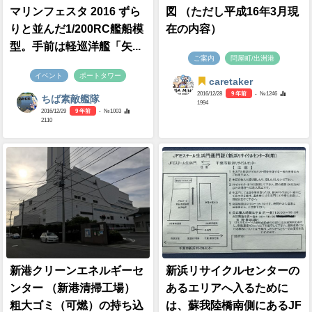
マリンフェスタ 2016 ずら
図 （ただし平成16年3月現
りと並んだ1/200RC艦船模
在の内容）
型。手前は軽巡洋艦「矢...
ご案内
問屋町/出洲港
イベント
ポートタワー
caretaker
2016/12/28
9 年前
- №1246
ちば素敵艦隊
1994
2016/12/29
9 年前
- №1003
2110
新港クリーンエネルギーセ
新浜リサイクルセンターの
ンター （新港清掃工場）
あるエリアへ入るために
粗大ゴミ（可燃）の持ち込
は、蘇我陸橋南側にあるJF