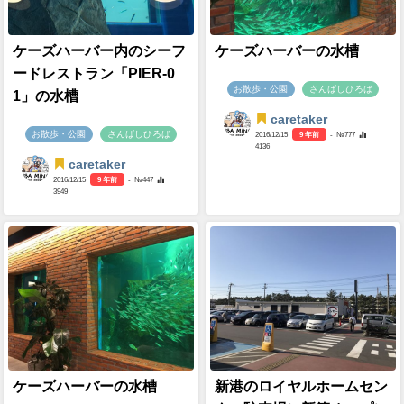
ケーズハーバー内のシーフ
ケーズハーバーの水槽
ードレストラン「PIER-0
お散歩・公園
さんばしひろば
1」の水槽
caretaker
お散歩・公園
さんばしひろば
2016/12/15
9 年前
- №777
4136
caretaker
2016/12/15
9 年前
- №447
3949
ケーズハーバーの水槽
新港のロイヤルホームセン