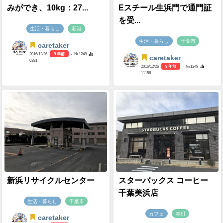
みができ、10kg：27...
Eスチール生浜門で通門証
を受...
生活・暮らし
新港
生活・暮らし
千葉市
caretaker
2016/12/26
9 年前
- №1248
caretaker
6381
2016/12/26
9 年前
- №1249
11156
新浜リサイクルセンター
スターバックス コーヒー
千葉美浜店
生活・暮らし
千葉市
カフェ
幸町
caretaker