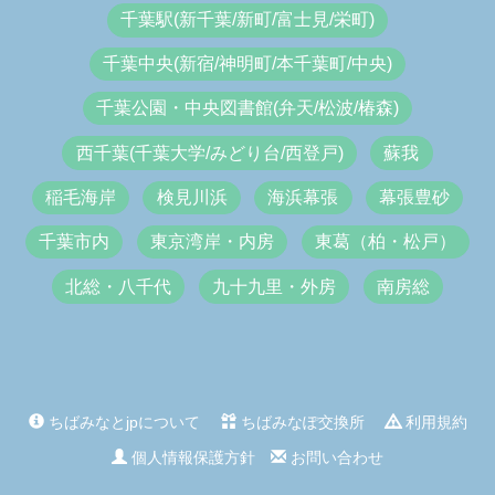
千葉駅(新千葉/新町/富士見/栄町)
千葉中央(新宿/神明町/本千葉町/中央)
千葉公園・中央図書館(弁天/松波/椿森)
西千葉(千葉大学/みどり台/西登戸)
蘇我
稲毛海岸
検見川浜
海浜幕張
幕張豊砂
千葉市内
東京湾岸・内房
東葛（柏・松戸）
北総・八千代
九十九里・外房
南房総
ちばみなとjpについて
ちばみなぽ交換所
利用規約
個人情報保護方針
お問い合わせ