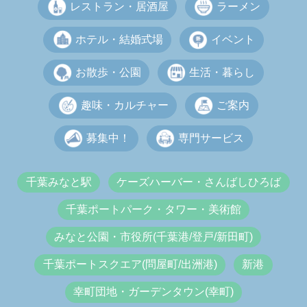
レストラン・居酒屋
ラーメン
ホテル・結婚式場
イベント
お散歩・公園
生活・暮らし
趣味・カルチャー
ご案内
募集中！
専門サービス
千葉みなと駅
ケーズハーバー・さんばしひろば
千葉ポートパーク・タワー・美術館
みなと公園・市役所(千葉港/登戸/新田町)
千葉ポートスクエア(問屋町/出洲港)
新港
幸町団地・ガーデンタウン(幸町)