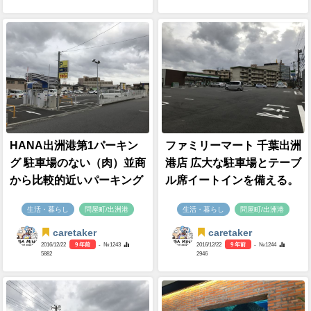
HANA出洲港第1パーキン
ファミリーマート 千葉出洲
グ 駐車場のない（肉）並商
港店 広大な駐車場とテーブ
から比較的近いパーキング
ル席イートインを備える。
生活・暮らし
問屋町/出洲港
生活・暮らし
問屋町/出洲港
caretaker
caretaker
2016/12/22
9 年前
- №1243
2016/12/22
9 年前
- №1244
5882
2946