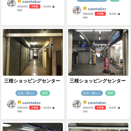
caretaker
2016/12/15
9 年前
- №1215
caretaker
5044
2016/12/15
9 年前
- №1221
4934
三桜ショッピングセンター
三桜ショッピングセンター
生活・暮らし
幸町
生活・暮らし
幸町
caretaker
caretaker
2016/12/15
9 年前
- №1224
2016/12/15
9 年前
- №1227
2950
7210