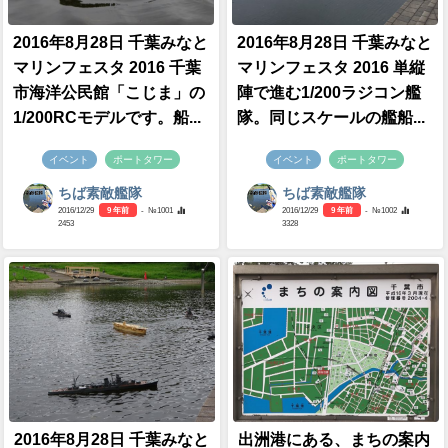
2016年8月28日 千葉みなと
2016年8月28日 千葉みなと
マリンフェスタ 2016 千葉
マリンフェスタ 2016 単縦
市海洋公民館「こじま」の
陣で進む1/200ラジコン艦
1/200RCモデルです。船...
隊。同じスケールの艦船...
イベント
ポートタワー
イベント
ポートタワー
ちば素敵艦隊
ちば素敵艦隊
2016/12/29
9 年前
- №1001
2016/12/29
9 年前
- №1002
2453
3328
2016年8月28日 千葉みなと
出洲港にある、まちの案内