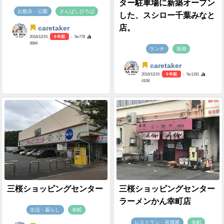
ター駐車場に新築オープン
お散歩・公園
さんばしひろば
した、スシロー千葉みなと
店。
caretaker
2016/12/15
9 年前
- №778
3684
ランチ
新港
caretaker
2016/12/15
9 年前
- №1191
4108
三桜ショッピングセンター
三桜ショッピングセンター
ラーメンかん幸町店
生活・暮らし
幸町
レストラン・居酒屋
幸町