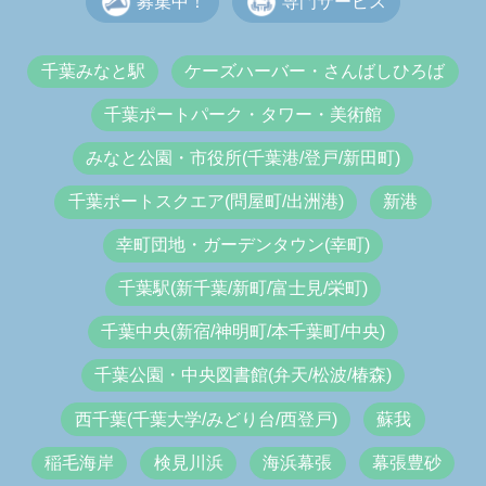
募集中！
専門サービス
千葉みなと駅
ケーズハーバー・さんばしひろば
千葉ポートパーク・タワー・美術館
みなと公園・市役所(千葉港/登戸/新田町)
千葉ポートスクエア(問屋町/出洲港)
新港
幸町団地・ガーデンタウン(幸町)
千葉駅(新千葉/新町/富士見/栄町)
千葉中央(新宿/神明町/本千葉町/中央)
千葉公園・中央図書館(弁天/松波/椿森)
西千葉(千葉大学/みどり台/西登戸)
蘇我
稲毛海岸
検見川浜
海浜幕張
幕張豊砂