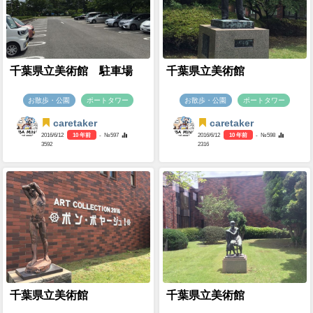
千葉県立美術館 駐車場
千葉県立美術館
お散歩・公園
ポートタワー
お散歩・公園
ポートタワー
caretaker
caretaker
2016/6/12
10 年前
- №597
2016/6/12
10 年前
- №598
3592
2316
千葉県立美術館
千葉県立美術館