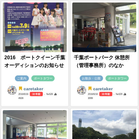
2016 ポートクイーン千葉
千葉ポートパーク 休憩所
オーディションのお知らせ
（管理事務所）のなか
ご案内
ポートタワー
お散歩・公園
ポートタワー
caretaker
caretaker
2016/6/16
10 年前
- №628
2016/6/16
10 年前
- №629
4928
3099