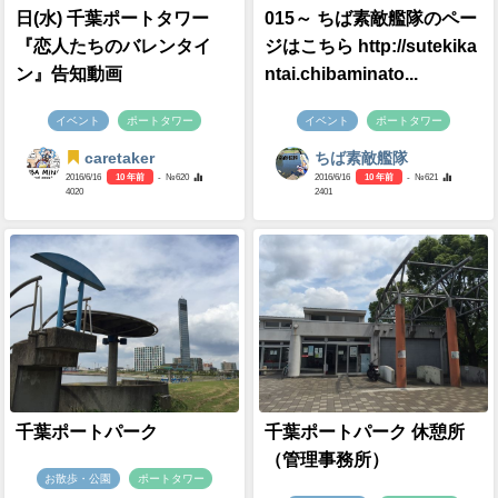
日(水) 千葉ポートタワー
015～ ちば素敵艦隊のペー
『恋人たちのバレンタイ
ジはこちら http://sutekika
ン』告知動画
ntai.chibaminato...
イベント
ポートタワー
イベント
ポートタワー
caretaker
ちば素敵艦隊
2016/6/16
10 年前
- №620
2016/6/16
10 年前
- №621
4020
2401
千葉ポートパーク
千葉ポートパーク 休憩所
（管理事務所）
お散歩・公園
ポートタワー