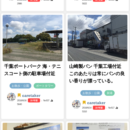
2986
5022
千葉ポートパーク 海・テニ
山崎製パン 千葉工場付近
スコート側の駐車場付近
このあたりは常にパンの良
い香りが漂っている。
お散歩・公園
ポートタワー
お散歩・公園
新港
caretaker
2016/6/16
10 年前
- №637
caretaker
5640
2016/6/14
10 年前
- №617
5310