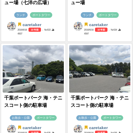
ュー場（七洋の広場）
ュー場
ランチ
ポートタワー
ランチ
ポートタワー
caretaker
caretaker
2016/6/16
10 年前
- №633
2016/6/16
10 年前
- №634
4937
4597
千葉ポートパーク 海・テニ
千葉ポートパーク 海・テニ
スコート側の駐車場
スコート側の駐車場
お散歩・公園
ポートタワー
お散歩・公園
ポートタワー
caretaker
caretaker
2016/6/16
10 年前
- №635
2016/6/16
10 年前
- №636