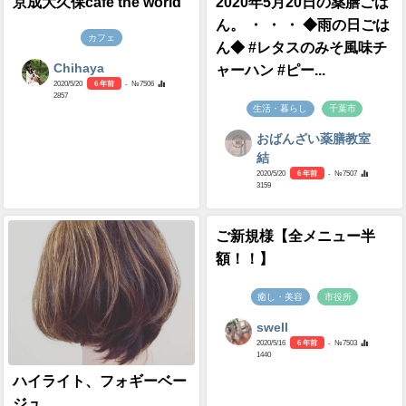
京成大久保cafe the world
2020年5月20日の薬膳ごは
ん。 ・ ・ ・ ◆雨の日ごは
カフェ
ん◆ #レタスのみそ風味チ
Chihaya
ャーハン #ピー...
2020/5/20
6 年前
- №7506
2857
生活・暮らし
千葉市
おばんざい薬膳教室
結
2020/5/20
6 年前
- №7507
3159
ご新規様【全メニュー半
額！！】
癒し・美容
市役所
swell
2020/5/16
6 年前
- №7503
1440
ハイライト、フォギーベー
ジュ