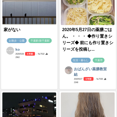
家がない
2020年5月27日の薬膳ごは
ん。 ・ ・ ・ ◆作り置きシ
お散歩・公園
千葉駅/新千葉駅
リーズ◆ 前にも作り置きシ
リーズを投稿し...
ko
2020/5/28
6 年前
- №7532
2962
生活・暮らし
千葉市
おばんざい薬膳教室
結
2020/5/27
6 年前
- №7530
2348