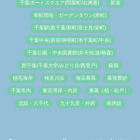
千葉ポートスクエア(問屋町/出洲港)
新港
幸町団地・ガーデンタウン(幸町)
千葉駅(新千葉/新町/富士見/栄町)
千葉中央(新宿/神明町/本千葉町/中央)
千葉公園・中央図書館(弁天/松波/椿森)
西千葉(千葉大学/みどり台/西登戸)
蘇我
稲毛海岸
検見川浜
海浜幕張
幕張豊砂
千葉市内
東京湾岸・内房
東葛（柏・松戸）
北総・八千代
九十九里・外房
南房総