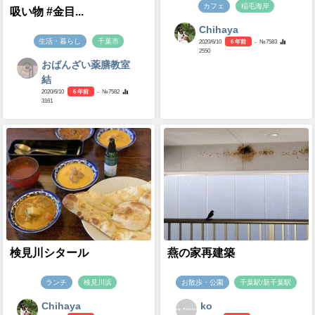
カフェ
稲毛海岸
吸い物 #金目...
Chihaya
生活・暮らし
千葉市
2020/6/10
6 年前
- №7583
2550
おばんざい薬膳教室
結
2020/6/10
6 年前
- №7582
3161
検見川シタール
燕の家再建築
ランチ
検見川浜
お散歩・公園
千葉駅/新千葉駅
Chihaya
ko