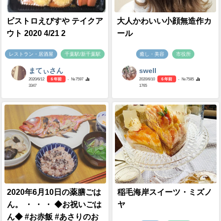
ビストロえびすや テイクア
大人かわいい小顔無造作カ
ウト 2020 4/21 2
ール
レストラン・居酒屋
千葉駅/新千葉駅
癒し・美容
市役所
まてぃさん
swell
2020/6/12
6 年前
- №7597
2020/6/10
6 年前
- №7585
3347
1765
2020年6月10日の薬膳ごは
稲毛海岸スイーツ・ミズノ
ん。 ・ ・ ・ ◆お祝いごは
ヤ
ん◆ #お赤飯 #あさりのお