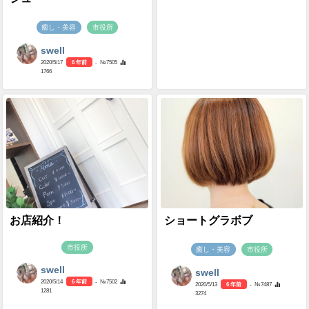
癒し・美容
市役所
swell
2020/5/17
6 年前
- №7505
1766
お店紹介！
ショートグラボブ
市役所
癒し・美容
市役所
swell
swell
2020/5/14
6 年前
- №7502
2020/5/13
6 年前
- №7487
1281
3274