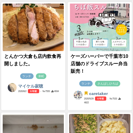
とんかつ大倉も店内飲食再
ケーズハーバーで千葉市10
開しました。
店舗のドライブスルー弁当
販売！
ランチ
幸町
ランチ
さんばしひろば
マイケル寂聴
2020/6/2
6 年前
- №7555
4934
caretaker
2020/5/29
6 年前
- №7533
4822