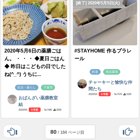
[終了] 2020年5月5日(火)
2020年5月6日の薬膳ごは
#STAYHOME 作るプラレ
ん。 ・ ・ ・ ◆夏日ごはん
ール
◆ 昨日はこどもの日でした
鉄道
海浜幕張
ね(^_^) うちに...
チャーキーと愉快な仲
生活・暮らし
千葉市
間たち
2020/5/4
6 年前
- №7476
1529
おばんざい薬膳教室
結
2020/5/6
6 年前
- №7480
2056
80
/ 184 ページ目