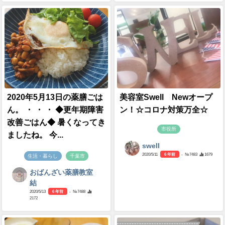
2020年5月13日の薬膳ごは
美容室Swell Newオープ
ん。 ・ ・ ・ ◆更年期障害
ン！☆コロナ対策万全☆
改善ごはん◆ 暑くなってき
市役所
ましたね。 今...
swell
2020/5/11
6 年前
- №7483
1679
生活・暮らし
千葉市
おばんざい薬膳教室
結
2020/5/13
6 年前
- №7488
2172