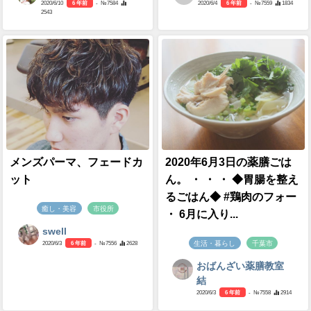
2020/6/10
6 年前
- №7584
2020/6/4
6 年前
- №7559
1834
2543
メンズパーマ、フェードカ
2020年6月3日の薬膳ごは
ット
ん。 ・ ・ ・ ◆胃腸を整え
るごはん◆ #鶏肉のフォー
癒し・美容
市役所
・ 6月に入り...
swell
生活・暮らし
千葉市
2020/6/3
6 年前
- №7556
2628
おばんざい薬膳教室
結
2020/6/3
6 年前
- №7558
2914