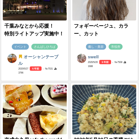
千葉みなとから応援！
フォギーベージュ、カラ
特別ライトアップ実施中！
ー、カット
イベント
さんばしひろば
癒し・美容
市役所
オーシャンテーブ
swell
2020/5/20
6 年前
- №7508
ル
1688
2020/5/27
6 年前
- №7531
3796