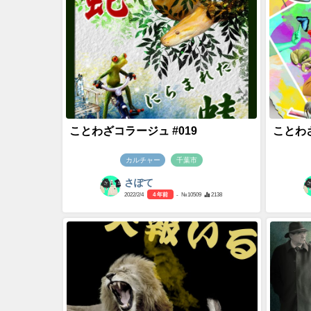
ことわざコラージュ #019
ことわざ
カルチャー
千葉市
さぽて
2022/2/4
4 年前
- №10509
2138