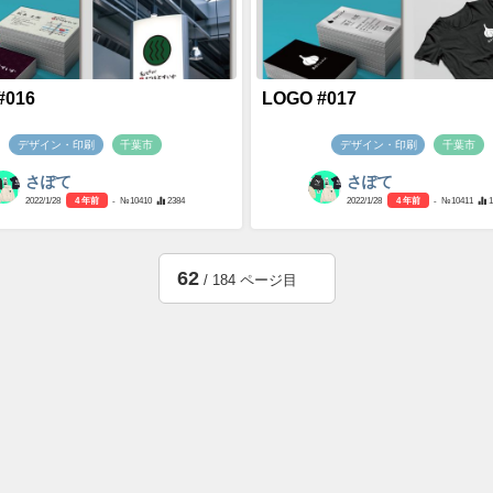
#016
LOGO #017
デザイン・印刷
千葉市
デザイン・印刷
千葉市
さぽて
さぽて
2022/1/28
4 年前
- №10410
2384
2022/1/28
4 年前
- №10411
62
/ 184 ページ目