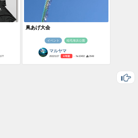
凧あげ大会
イベント
稲毛海浜公園
マルヤマ
1177
2022/1/27
4 年前
- №10402
2648