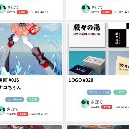
さぽて
さぽて
2022/2/2
4 年前
- №10484
2216
2022/2/2
4 年前
- №10485
1
画 #016
LOGO #020
ナコちゃん
デザイン・印刷
千葉市
カルチャー
千葉市
さぽて
2022/1/29
4 年前
- №10419
さぽて
2022/1/30
4 年前
- №10428
2257