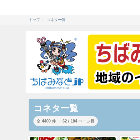
トップ
コネタ一覧
コネタ一覧
全
4400
件 ・
62 / 184
ページ目