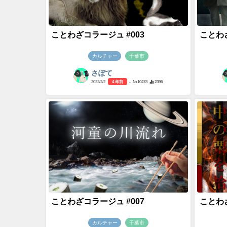
ことわざコラージュ #003
ことわざ
カルチャー
千葉市
さぽて
2022/2/2
4 年前
- №10478
2396
ことわざコラージュ #007
ことわざ
カルチャー
千葉市