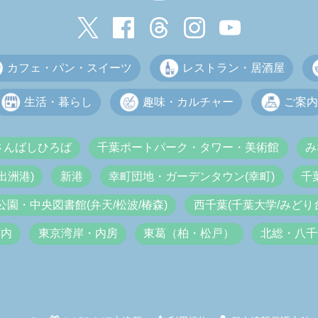
カフェ・パン・スイーツ
レストラン・居酒屋
生活・暮らし
趣味・カルチャー
ご案内
さんばしひろば
千葉ポートパーク・タワー・美術館
み
出洲港)
新港
幸町団地・ガーデンタウン(幸町)
千
公園・中央図書館(弁天/松波/椿森)
西千葉(千葉大学/みどり台
市内
東京湾岸・内房
東葛（柏・松戸）
北総・八千