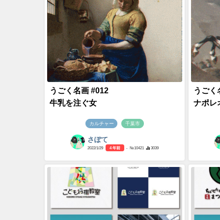
うごく名画 #012
うごく名
牛乳を注ぐ女
ナポレ
カルチャー
千葉市
さぽて
2022/1/29
4 年前
- №10421
3039