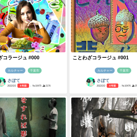
コラージュ #000
ことわざコラージュ #001
カルチャー
千葉市
カルチャー
千葉市
さぽて
さぽて
2022/2/2
4 年前
- №10475
2176
2022/2/2
4 年前
- №10476
2