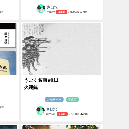
さぽて
812
2022/2/2
4 年前
- №10465
2113
うごく名画 #011
火縄銃
カルチャー
千葉市
2148
さぽて
2022/1/29
4 年前
- №10420
2985