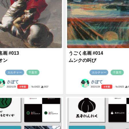
画 #013
うごく名画 #014
オン
ムンクの叫び
カルチャー
千葉市
カルチャー
千葉市
さぽて
さぽて
2022/1/29
4 年前
- №10422
3637
2022/1/29
4 年前
- №10423