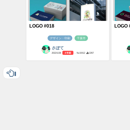
LOGO #018
LOGO 
デザイン・印刷
千葉市
さぽて
2022/1/28
4 年前
- №10412
2267