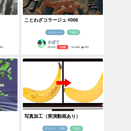
ことわざコラージュ #006
カルチャー
千葉市
さぽて
400
2022/2/2
4 年前
- №10482
2303
写真加工（実演動画あり）
デザイン・印刷
千葉市