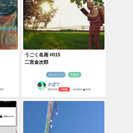
うごく名画 #015
二宮金次郎
カルチャー
千葉市
さぽて
4367
2022/1/29
4 年前
- №10424
3118