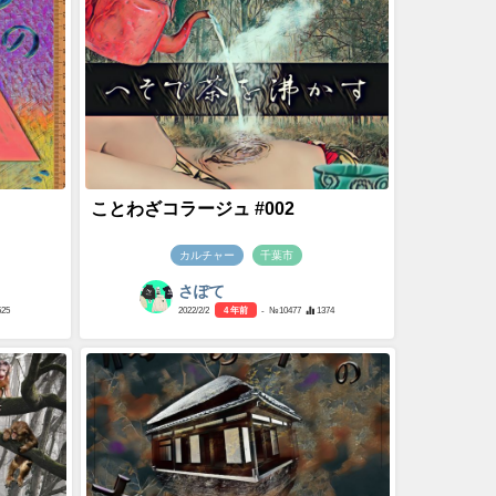
ことわざコラージュ #002
カルチャー
千葉市
さぽて
525
2022/2/2
4 年前
- №10477
1374