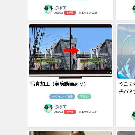
さぽて
2022/2/2
4 年前
- №10483
2238
写真加工（実演動画あり）
うごく名
チバミ
デザイン・印刷
千葉市
さぽて
2022/2/2
4 年前
- №10466
1737