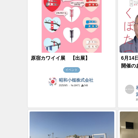
原宿カワイイ展 【出展】
6月1
開催の
イベント
昭和小槌株式会社
2025/9/5
- №18471
548
2