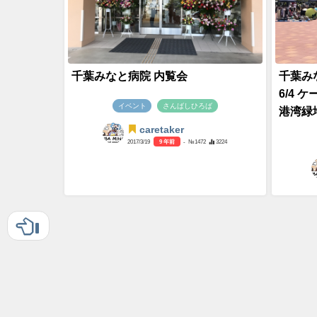
千葉みなと病院 内覧会
千葉みな
6/4
イベント
さんばしひろば
港湾緑
caretaker
2017/3/19
9 年前
- №1472
3224