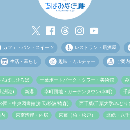
カフェ・パン・スイーツ
レストラン・居酒屋
生活・暮らし
趣味・カルチャー
ご案内
さんばしひろば
千葉ポートパーク・タワー・美術館
み
出洲港)
新港
幸町団地・ガーデンタウン(幸町)
千
公園・中央図書館(弁天/松波/椿森)
西千葉(千葉大学/みどり台
市内
東京湾岸・内房
東葛（柏・松戸）
北総・八千