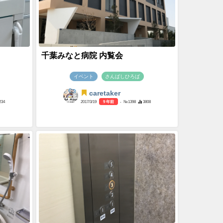
千葉みなと病院 内覧会
イベント
さんばしひろば
caretaker
234
2017/3/19
9 年前
- №1398
3808