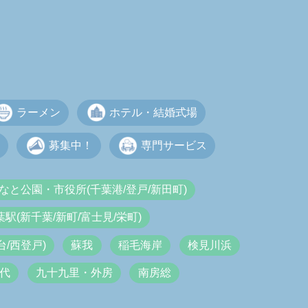
ラーメン
ホテル・結婚式場
募集中！
専門サービス
なと公園・市役所(千葉港/登戸/新田町)
葉駅(新千葉/新町/富士見/栄町)
/西登戸)
蘇我
稲毛海岸
検見川浜
代
九十九里・外房
南房総