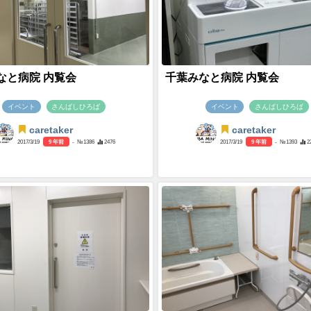
なと病院 内覧会
千葉みなと病院 内覧会
イベント
さんばしひろば
イベント
さんばしひろば
caretaker
caretaker
2017/3/19
9 年前
- №1386
2476
2017/3/19
9 年前
- №1393
2