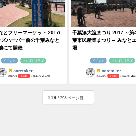
とフリーマーケット 2017/
千葉湊大漁まつり 2017 ～第
 ケーズハーバー前の千葉みなと
葉市民産業まつり～ みなと
地にて開催
場
イベント
さんばしひろば
イベント
さんばしひろば
caretaker
caretaker
2017/6/4
9 年前
- №1776
2793
2017/11/3
8 年前
- №2198
2
119
/ 298 ページ目