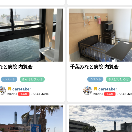
なと病院 内覧会
千葉みなと病院 内覧会
イベント
さんばしひろば
イベント
さんばしひろば
caretaker
caretaker
2017/3/19
9 年前
- №1454
2906
2017/3/19
9 年前
- №1455
3