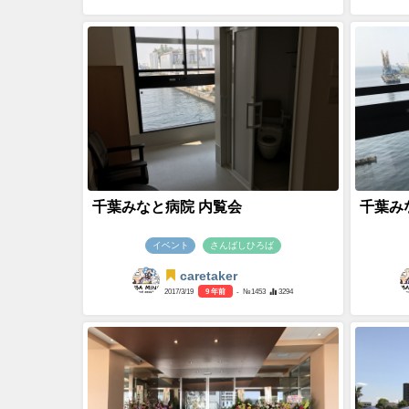
千葉みなと病院 内覧会
千葉み
イベント
さんばしひろば
caretaker
2017/3/19
9 年前
- №1453
3294