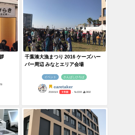
拶
千葉湊大漁まつり 2016 ケーズハー
バー周辺 みなとエリア会場
イベント
さんばしひろば
78
caretaker
2016/11/3
9 年前
- №1019
3832