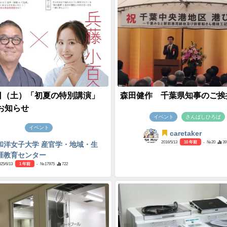
4日（土）「初夏の特別講演」
森田健作 千葉県知事のご挨
お知らせ
イベント
さんばしひろば
イベント
caretaker
2016/5/13
10 年前
- №20
39
和洋女子大学 産官学・地域・生
涯教育センター
025/6/13
1 年前
- №17975
722