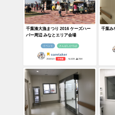
千葉湊大漁まつり 2016 ケーズハー
千葉み
バー周辺 みなとエリア会場
イベント
さんばしひろば
caretaker
2016/11/3
9 年前
- №1026
2584