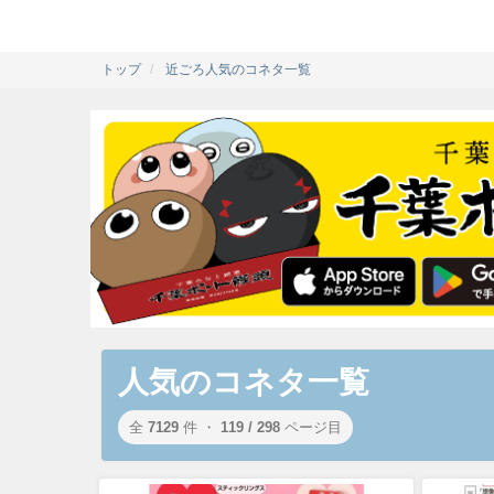
トップ
近ごろ人気のコネタ一覧
人気のコネタ一覧
全
7129
件 ・
119 / 298
ページ目