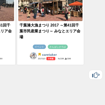
41回千
千葉湊大漁まつり 2017 ～第41回千
エリア会
葉市民産業まつり～ みなとエリア会
場
イベント
さんばしひろば
caretaker
404
2017/11/3
8 年前
- №2199
3348