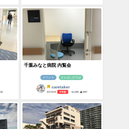
千葉みなと病院 内覧会
イベント
さんばしひろば
caretaker
532
2017/3/19
9 年前
- №1466
3567