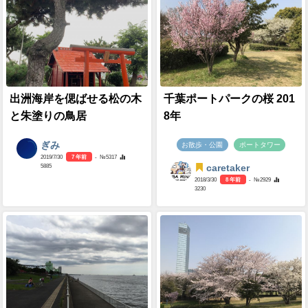
出洲海岸を偲ばせる松の木
千葉ポートパークの桜 201
と朱塗りの鳥居
8年
ぎみ
お散歩・公園
ポートタワー
2019/7/30
7 年前
- №5317
5885
caretaker
2018/3/30
8 年前
- №2929
3230