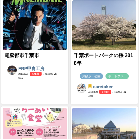
電脳都市千葉市
千葉ポートパークの桜 201
8年
FRP甲冑工房
2019/12/1
6 年前
- №6605
お散歩・公園
ポートタワー
6692
caretaker
2018/3/30
8 年前
- №2938
3103