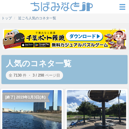
トップ
近ごろ人気のコネタ一覧
人気のコネタ一覧
全
7130
件 ・
3 / 298
ページ目
[終了] 2019年1月3日(木)