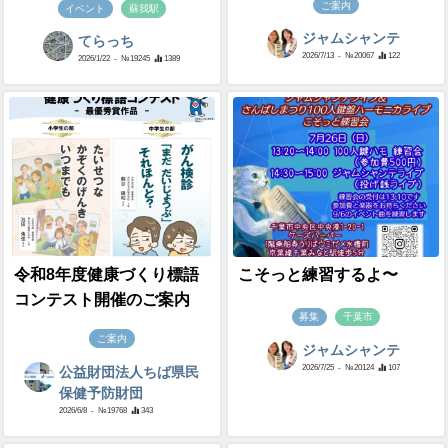
ご案内
イベント
蘇我駅
ジャムシャンテ
てらっち
2026/7/13
- №20067
122
2026/1/22
- №19245
1389
令和8年度健康づくり標語
こそっと練習するよ〜
コンテスト開催のご案内
募集
千葉市
ご案内
ジャムシャンテ
2026/7/25
- №20124
107
公益財団法人ちば県民
保健予防財団
2026/6/8
- №19768
343