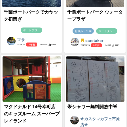
千葉ポートパークでカヤッ
千葉ポートパーク ウォータ
ク初漕ぎ
ープラザ
ポートタワー
お散歩・公園
ポートタワー
マサ
caretaker
2019/1/3
7 年前
- №3959
4561
2016/8/29
9 年前
- №857
3897
マクドナルド 14号幸町店
🌟シャワー無料開放中🌟
のキッズルーム スーパープ
🌟カスタマカフェ市原
レイランド
店🌟