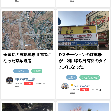
8215
1073
全国初の自動車専用道路に
Dステーションの駐車場
なった京葉道路
が、利用者以外有料のタイ
ムズになった。
カルチャー
千葉市
ご案内
さんばしひろば
FRP甲冑工房
2020/1/31
6 年前
- №6990
caretaker
8866
2016/11/25
9 年前
- №1155
20528