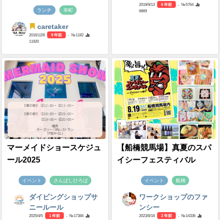
2019/9/13
6 年前
- №5764
ランチ
幸町
6869
caretaker
2016/12/8
9 年前
- №1182
11920
マーメイドショースケジュ
【船橋競馬場】真夏のスパ
ール2025
イシーフェスティバル
イベント
さんばしひろば
イベント
船橋
ダイビングショップサ
ワークショップのファ
ニールール
ンシー
2025/4/5
1 年前
- №17384
2023/8/18
2 年前
- №14336