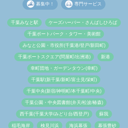
募集中！
専門サービス
千葉みなと駅
ケーズハーバー・さんばしひろば
千葉ポートパーク・タワー・美術館
みなと公園・市役所(千葉港/登戸/新田町)
千葉ポートスクエア(問屋町/出洲港)
新港
幸町団地・ガーデンタウン(幸町)
千葉駅(新千葉/新町/富士見/栄町)
千葉中央(新宿/神明町/本千葉町/中央)
千葉公園・中央図書館(弁天/松波/椿森)
西千葉(千葉大学/みどり台/西登戸)
蘇我
稲毛海岸
検見川浜
海浜幕張
幕張豊砂