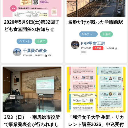
2026年5月9日(土)第32回子
名称だけが残った学園前駅
ども食堂開催のお知らせ
カルチャー
千葉市
イベント
千葉市
FRP甲冑工房
2019/12/13
6 年前
- №6699
千葉愛の教会
6033
2026/4/27
- №19552
378
3/23（日） ・南房総市役所
「和洋女子大学 生涯・リカ
で事業発表会が行われまし
レント講座2026」申込受付