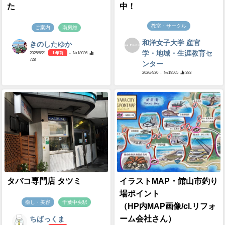
た
中！
教室・サークル
ご案内
南房総
和洋女子大学 産官
きのしたゆか
学・地域・生涯教育セ
2025/6/21
1 年前
- №18036
728
ンター
2026/4/30
- №19565
383
タバコ専門店 タツミ
イラストMAP・館山市釣り
場ポイント
癒し・美容
千葉中央駅
（HP内MAP画像/cl.リフォ
ーム会社さん）
ちばっくま