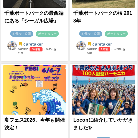
千葉ポートパークの最西端
千葉ポートパークの桜 201
にある「シーガル広場」
8年
お散歩・公園
ポートタワー
お散歩・公園
ポートタワー
caretaker
caretaker
2016/7/10
10 年前
- №704
2018/3/30
8 年前
- №2939
7167
2437
潮フェス2026、今年も開催
Loconに紹介していただき
決定！
ました✨