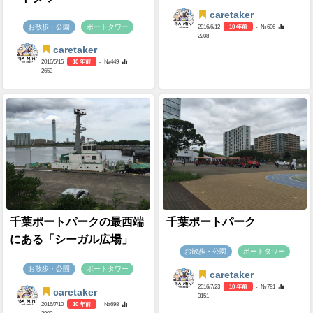
caretaker
お散歩・公園
ポートタワー
2016/6/12
10 年前
- №606
2208
caretaker
2016/5/15
10 年前
- №449
2653
千葉ポートパークの最西端
千葉ポートパーク
にある「シーガル広場」
お散歩・公園
ポートタワー
お散歩・公園
ポートタワー
caretaker
2016/7/23
10 年前
- №781
caretaker
3151
2016/7/10
10 年前
- №698