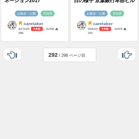
ネーション2017
日の様子 京葉銀行本部ビル
お散歩・公園
市役所
お散歩・公園
市役所
caretaker
caretaker
2017/12/25
8 年前
- №2530
2018/1/22
8 年前
- №2678
2086
2201
292
/ 298 ページ目