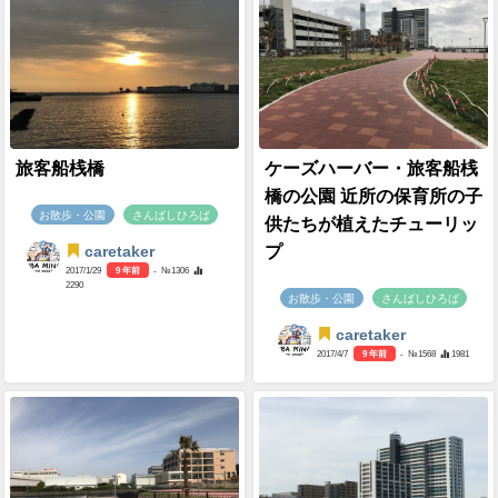
旅客船桟橋
ケーズハーバー・旅客船桟
橋の公園 近所の保育所の子
お散歩・公園
さんばしひろば
供たちが植えたチューリッ
プ
caretaker
2017/1/29
9 年前
- №1306
2290
お散歩・公園
さんばしひろば
caretaker
2017/4/7
9 年前
- №1568
1981