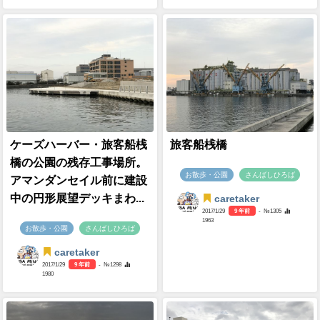
ケーズハーバー・旅客船桟
旅客船桟橋
橋の公園の残存工事場所。
お散歩・公園
さんばしひろば
アマンダンセイル前に建設
中の円形展望デッキまわ...
caretaker
2017/1/29
9 年前
- №1305
1963
お散歩・公園
さんばしひろば
caretaker
2017/1/29
9 年前
- №1298
1980