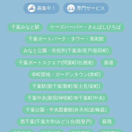
募集中！
専門サービス
千葉みなと駅
ケーズハーバー・さんばしひろば
千葉ポートパーク・タワー・美術館
みなと公園・市役所(千葉港/登戸/新田町)
千葉ポートスクエア(問屋町/出洲港)
新港
幸町団地・ガーデンタウン(幸町)
千葉駅(新千葉/新町/富士見/栄町)
千葉中央(新宿/神明町/本千葉町/中央)
千葉公園・中央図書館(弁天/松波/椿森)
西千葉(千葉大学/みどり台/西登戸)
蘇我