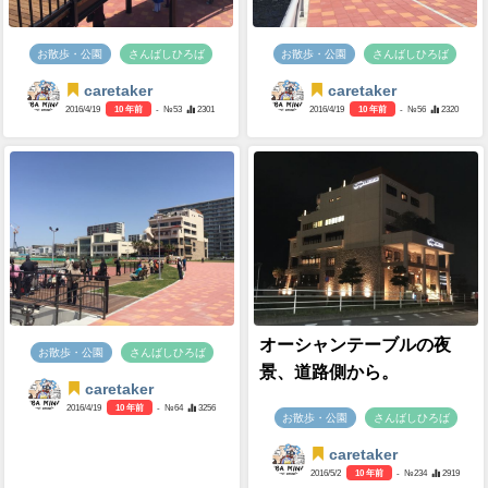
お散歩・公園
さんばしひろば
お散歩・公園
さんばしひろば
caretaker
caretaker
2016/4/19
10 年前
- №53
2301
2016/4/19
10 年前
- №56
2320
オーシャンテーブルの夜
お散歩・公園
さんばしひろば
景、道路側から。
caretaker
2016/4/19
10 年前
- №64
3256
お散歩・公園
さんばしひろば
caretaker
2016/5/2
10 年前
- №234
2919