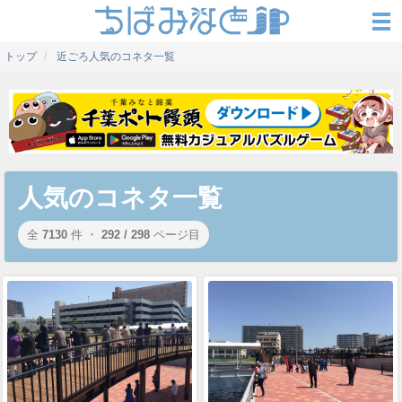
トップ
近ごろ人気のコネタ一覧
人気のコネタ一覧
全
7130
件 ・
292 / 298
ページ目