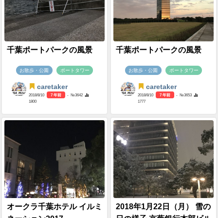
千葉ポートパークの風景
千葉ポートパークの風景
お散歩・公園
ポートタワー
お散歩・公園
ポートタワー
caretaker
caretaker
2018/8/10
7 年前
- №3642
2018/8/10
7 年前
- №3653
1800
1777
オークラ千葉ホテル イルミ
2018年1月22日（月） 雪の