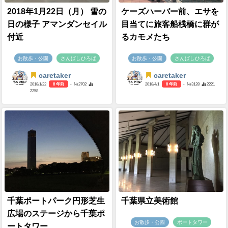
2018年1月22日（月） 雪の
ケーズハーバー前、エサを
日の様子 アマンダンセイル
目当てに旅客船桟橋に群が
付近
るカモメたち
お散歩・公園
さんばしひろば
お散歩・公園
さんばしひろば
caretaker
caretaker
2018/1/22
8 年前
- №2702
2018/4/1
8 年前
- №3128
2221
2258
千葉ポートパーク円形芝生
千葉県立美術館
広場のステージから千葉ポ
お散歩・公園
ポートタワー
ートタワー