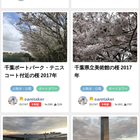
2900
千葉ポートパーク・テニス
千葉県立美術館の桜 2017
コート付近の桜 2017年
年
お散歩・公園
ポートタワー
お散歩・公園
ポートタワー
caretaker
caretaker
2017/4/7
9 年前
- №1585
2139
2017/4/7
9 年前
- №1601
2787