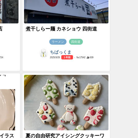
店
煮干しらー麺 カネショウ 四街道
ラーメン
四街道
ちばっくま
724
2025/3/29
1 年前
- №17542
639
イラス
夏の自由研究アイシングクッキーワ