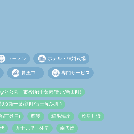
ラーメン
ホテル・結婚式場
募集中！
専門サービス
なと公園・市役所(千葉港/登戸/新田町)
葉駅(新千葉/新町/富士見/栄町)
/西登戸)
蘇我
稲毛海岸
検見川浜
代
九十九里・外房
南房総