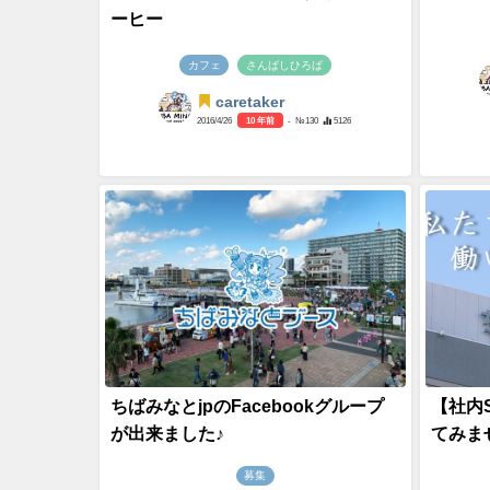
ーヒー
カフェ
さんばしひろば
caretaker
2016/4/26
10 年前
- №130
5126
ちばみなとjpのFacebookグループ
【社内
が出来ました♪
てみま
募集