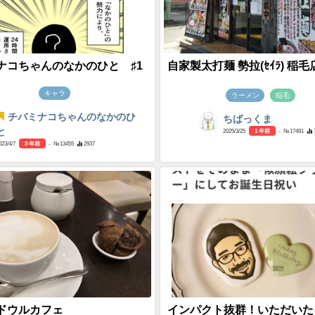
ナコちゃんのなかのひと ♯1
自家製太打麺 勢拉(ｾｲﾗ) 稲毛
キャラ
ラーメン
稲毛
チバミナコちゃんのなかのひ
ちばっくま
と
2025/3/25
1 年前
- №17491
023/4/7
3 年前
- №13455
2937
ドウルカフェ
インパクト抜群！いただいた