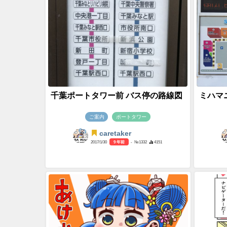
千葉ポートタワー前 バス停の路線図
ミハマ
ご案内
ポートタワー
caretaker
2017/1/30
9 年前
- №1332
4151