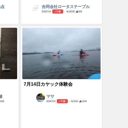
拠点
合同会社ロータステーブル
2025/7/14
1 年前
- №18193
843
7月14日カヤック体験会
舗
マサ
1418
2019/7/14
7 年前
- №5216
3146