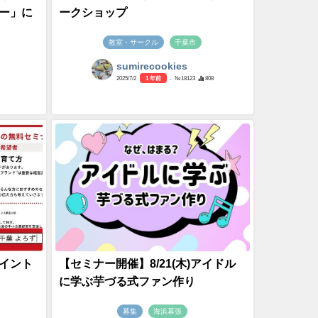
ー」に
ークショップ
教室・サークル
千葉市
sumirecookies
2025/7/2
1 年前
- №18123
808
イント
【セミナー開催】8/21(木)アイドル
に学ぶ芋づる式ファン作り
募集
海浜幕張