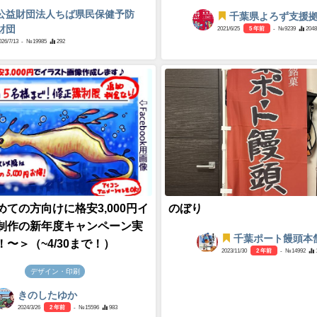
公益財団法人ちば県民保健予防
千葉県よろず支援
財団
2021/6/25
5 年前
- №9239
2048
026/7/13
- №19985
292
めての方向けに格安3,000円イ
のぼり
制作の新年度キャンペーン実
千葉ポート饅頭本
〜＞（~4/30まで！）
2023/11/30
2 年前
- №14992
デザイン・印刷
きのしたゆか
2024/3/26
2 年前
- №15596
983