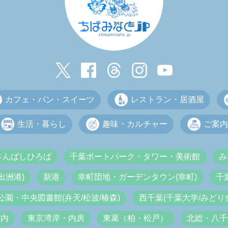
カフェ・パン・スイーツ
レストラン・居酒屋
生活・暮らし
趣味・カルチャー
ご案内
さんばしひろば
千葉ポートパーク・タワー・美術館
み
出洲港)
新港
幸町団地・ガーデンタウン(幸町)
千
公園・中央図書館(弁天/松波/椿森)
西千葉(千葉大学/みどり台
市内
東京湾岸・内房
東葛（柏・松戸）
北総・八千