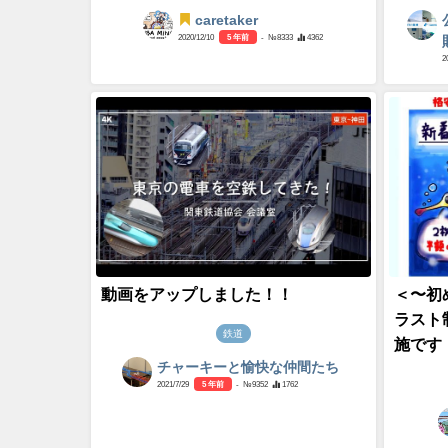
caretaker
2020/12/10
5 年前
- №8333
4362
2
動画をアップしました！！
＜〜初
ラスト
鉄道
施です！
チャーキーと愉快な仲間たち
2021/7/29
5 年前
- №9352
1762