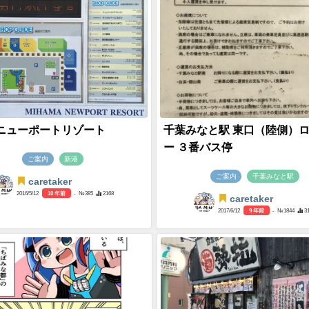
ニューポートリゾート
千葉みなと駅 東口（陸側）
ー ３番バス停
ご案内
新港
ご案内
千葉みなと駅
caretaker
2016/5/12
10 年前
- №385
2168
caretaker
2017/6/12
9 年前
- №1844
3