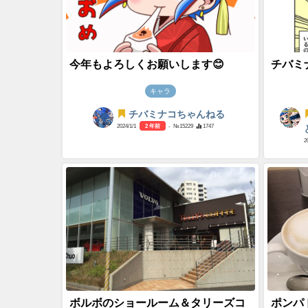
今年もよろしくお願いします😊
チバミ
キャラ
チバミナコちゃんねる
2024/1/1
2 年前
- №15229
1747
2
ボルボのショールーム＆タリーズコ
ポンパ