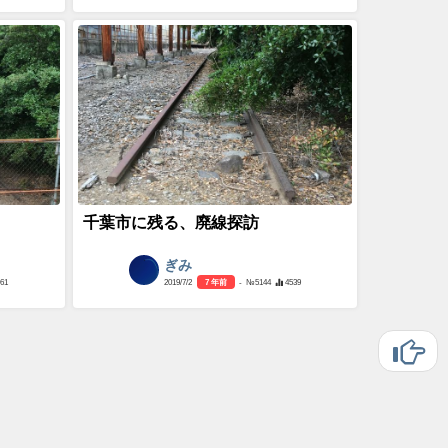
千葉市に残る、廃線探訪
ぎみ
061
2019/7/2
7 年前
- №5144
4539