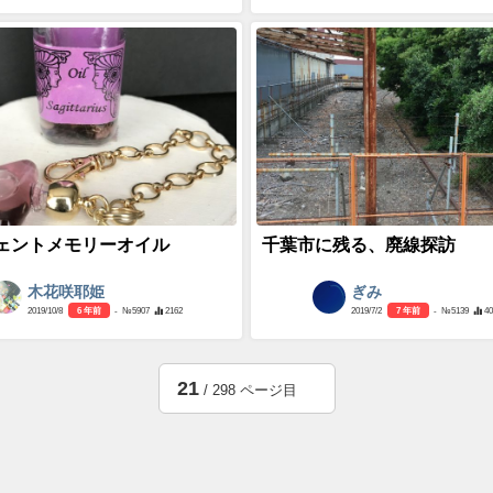
ェントメモリーオイル
千葉市に残る、廃線探訪
木花咲耶姫
ぎみ
2019/10/8
6 年前
- №5907
2162
2019/7/2
7 年前
- №5139
4
21
/ 298 ページ目