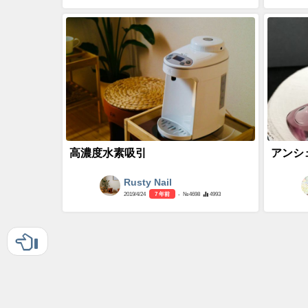
高濃度水素吸引
アンシ
Rusty Nail
2019/4/24
7 年前
- №4698
4993