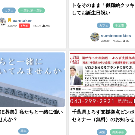
トをそのまま「似顔絵クッキ
カフェ
千葉駅/新千葉駅
してお誕生日祝い
caretaker
カフェ
千葉市
2018/4/24
8 年前
- №3174
2082
sumirecookies
2026/2/9
- №19331
251
SE募集】私たちと一緒に働い
千葉県よろず支援拠点ピンポ
せんか？
セミナー（無料）のお知らせ
募集
募集
海浜幕張