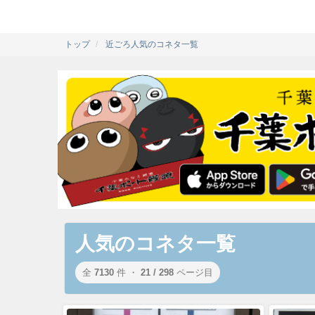
トップ
近ごろ人気のコネタ一覧
人気のコネタ一覧
全
7130
件 ・
21 / 298
ページ目