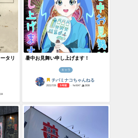
ロータリ
暑中お見舞い申し上げます！
キャラ
チバミナコちゃんねる
2021/7/26
5 年前
- №9347
2838
104