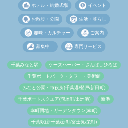
ホテル・結婚式場
イベント
お散歩・公園
生活・暮らし
趣味・カルチャー
ご案内
募集中！
専門サービス
千葉みなと駅
ケーズハーバー・さんばしひろば
千葉ポートパーク・タワー・美術館
みなと公園・市役所(千葉港/登戸/新田町)
千葉ポートスクエア(問屋町/出洲港)
新港
幸町団地・ガーデンタウン(幸町)
千葉駅(新千葉/新町/富士見/栄町)