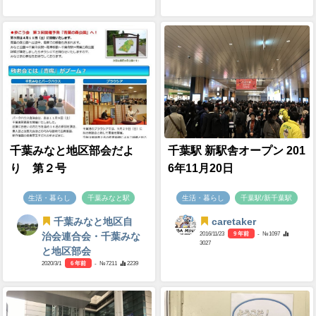
千葉みなと地区部会だよ
千葉駅 新駅舎オープン 201
り 第２号
6年11月20日
生活・暮らし
千葉みなと駅
生活・暮らし
千葉駅/新千葉駅
千葉みなと地区自
caretaker
2016/11/23
9 年前
- №1097
治会連合会・千葉みな
3027
と地区部会
2020/3/1
6 年前
- №7211
2239