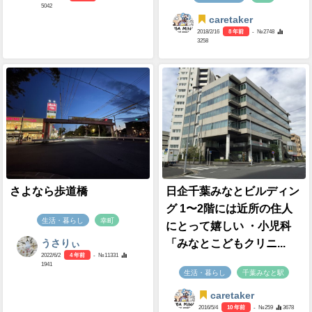
5042
caretaker
2018/2/16
8 年前
- №2748
3258
さよなら歩道橋
日企千葉みなとビルディン
グ 1〜2階には近所の住人
生活・暮らし
幸町
にとって嬉しい ・小児科
「みなとこどもクリニ...
うさりぃ
2022/6/2
4 年前
- №11331
1941
生活・暮らし
千葉みなと駅
caretaker
2016/5/4
10 年前
- №259
3678