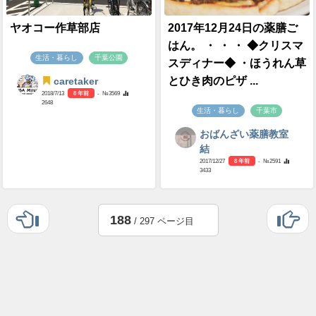
ヤオコー作草部店
2017年12月24日の薬膳ご
はん。 ・ ・ ・ ◆クリスマ
生活・暮らし
千葉公園
スディナー◆ ・ほうれん草
とひき肉のピザ ...
caretaker
2018/7/13
8 年前
- №3569
2648
生活・暮らし
千葉市
おばんざい薬膳教室
結
2017/12/27
8 年前
- №2591
3433
188
/ 297 ページ目