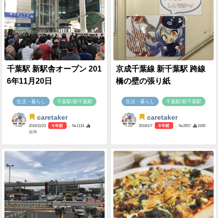
千葉駅 新駅舎オープン 201
京成千葉線 新千葉駅 跨線
6年11月20日
橋の壁の張り紙
生活・暮らし
千葉駅/新千葉駅
生活・暮らし
千葉駅/新千葉駅
caretaker
caretaker
2016/11/23
9 年前
- №1131
2018/1/7
8 年前
- №2657
3160
3176