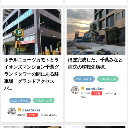
ホテルニューツカモトとラ
ほぼ完成した、千葉みなと
イオンズマンション千葉グ
病院の移転先病棟。
ランドタワーの間にある駐
生活・暮らし
千葉みなと駅
車場「グランドアクセス
パ...
caretaker
2017/1/29
9 年前
- №1292
3464
生活・暮らし
千葉みなと駅
caretaker
2017/1/6
9 年前
- №1256
3961