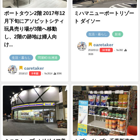
ポートタウン2階 2017年12
ミハマニューポートリゾー
月下旬にアソビットシティ
ト ダイソー
玩具売り場が3階へ移動
生活・暮らし
新港
し、2階の跡地は婦人向
け...
caretaker
2016/5/13
10 年前
- №392
3636
生活・暮らし
問屋町/出洲港
caretaker
2018/1/2
8 年前
- №2614
3096