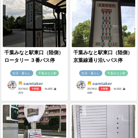
千葉みなと駅東口（陸側）
千葉みなと駅東口（陸側）
ロータリー ３番バス停
京葉線通り沿いバス停
生活・暮らし
千葉みなと駅
生活・暮らし
千葉みなと駅
caretaker
caretaker
2017/6/12
9 年前
- №1803
2017/6/12
9 年前
- №1810
2574
4260