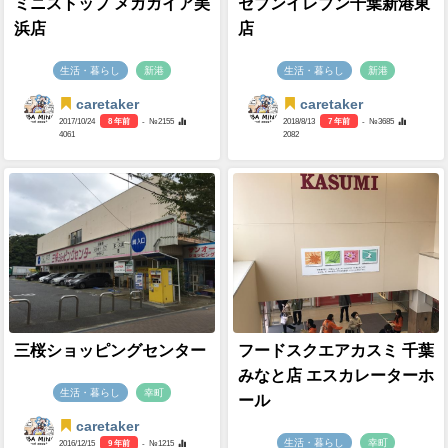
ミニストップ メガガイア美
セブンイレブン千葉新港東
浜店
店
生活・暮らし
新港
生活・暮らし
新港
caretaker
caretaker
2017/10/24
8 年前
- №2155
2018/8/13
7 年前
- №3685
4061
2082
三桜ショッピングセンター
フードスクエアカスミ 千葉
みなと店 エスカレーターホ
生活・暮らし
幸町
ール
caretaker
生活・暮らし
幸町
2016/12/15
9 年前
- №1215