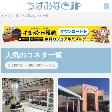
トップ
近ごろ人気のコネタ一覧
人気のコネタ一覧
全
7127
件 ・
188 / 297
ページ目