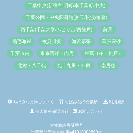
千葉中央(新宿/神明町/本千葉町/中央)
千葉公園・中央図書館(弁天/松波/椿森)
西千葉(千葉大学/みどり台/西登戸)
蘇我
稲毛海岸
検見川浜
海浜幕張
幕張豊砂
千葉市内
東京湾岸・内房
東葛（柏・松戸）
北総・八千代
九十九里・外房
南房総
ちばみなとjpについて
ちばみなぽ交換所
利用規約
個人情報保護方針
お問い合わせ
古物商許可証番号
千葉県公安委員会 第441010002869号