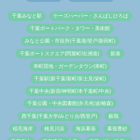
千葉みなと駅
ケーズハーバー・さんばしひろば
千葉ポートパーク・タワー・美術館
みなと公園・市役所(千葉港/登戸/新田町)
千葉ポートスクエア(問屋町/出洲港)
新港
幸町団地・ガーデンタウン(幸町)
千葉駅(新千葉/新町/富士見/栄町)
千葉中央(新宿/神明町/本千葉町/中央)
千葉公園・中央図書館(弁天/松波/椿森)
西千葉(千葉大学/みどり台/西登戸)
蘇我
稲毛海岸
検見川浜
海浜幕張
幕張豊砂