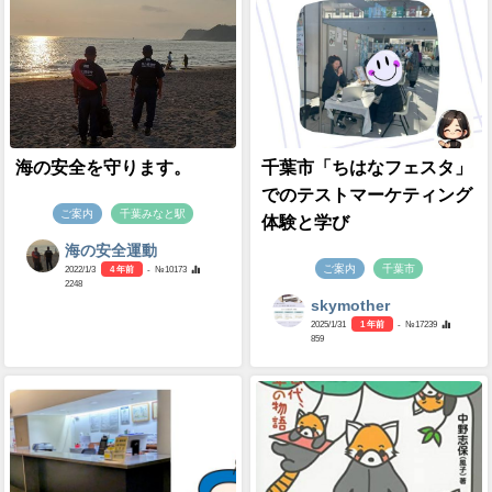
海の安全を守ります。
千葉市「ちはなフェスタ」
でのテストマーケティング
ご案内
千葉みなと駅
体験と学び
海の安全運動
ご案内
千葉市
2022/1/3
4 年前
- №10173
2248
skymother
2025/1/31
1 年前
- №17239
859