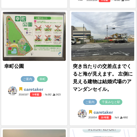
2016/11/28
9 年前
- №680
3944
幸町公園
突き当たりの交差点までく
ると海が見えます。 左側に
ご案内
幸町
見える建物は結婚式場のア
マンダンセイル。
caretaker
2016/10/7
9 年前
- №362
2423
ご案内
千葉みなと駅
caretaker
2016/5/4
10 年前
- №9
4892