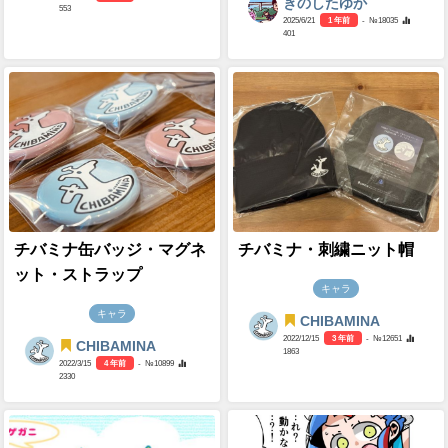
きのしたゆか
553
2025/6/21
1 年前
- №18035
401
チバミナ缶バッジ・マグネ
チバミナ・刺繍ニット帽
ット・ストラップ
キャラ
キャラ
CHIBAMINA
2022/12/15
3 年前
- №12651
CHIBAMINA
1863
2022/3/15
4 年前
- №10899
2330