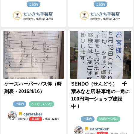
ご案内
ご案内
だいきち手芸店
だいきち手芸店
2026/1/22
- №19248
359
2026/4/23
- №19550
172
ケーズハーバーバス停（時
SENDO（せんどう） 千
刻表・2016/4/16）
葉みなと店 駐車場の一角に
100円均一ショップ建設
ご案内
さんばしひろば
中！
caretaker
ご案内
問屋町/出洲港
2016/4/19
10 年前
- №42
3407
caretaker