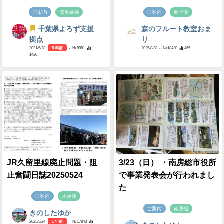
ご案内
海浜幕張
ご案内
西千葉
千葉県よろず支援
森のフルート教室おま
拠点
り
2021/5/28
5 年前
- №8991
2025/8/28
- №18420
465
1420
JR久留里線廃止問題・阻
3/23（日） ・南房総市役所
止奮闘日誌20250524
で事業発表会が行われまし
た
ご案内
木更津
ご案内
南房総
きのしたゆか
2025/5/24
1 年前
- №17843