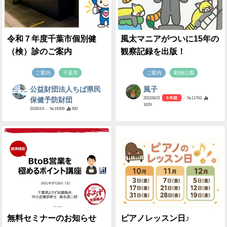
令和７年度千葉市個別健
風太マニアがついに15年の
（検）診のご案内
観察記録を出版！
ご案内
千葉市
ご案内
動物公園
公益財団法人ちば県民
風子
2022/8/23
3 年前
- №11763
保健予防財団
1629
2026/2/4
- №19309
450
無料セミナーのお知らせ
ピアノレッスン日♪