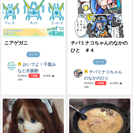
ニアゲガニ
チバミナコちゃんのなかの
ひと ＃４
キャラ
キャラ
おいでよ！千葉み
なと水族館
チバミナコちゃん
2018/8/22
7 年前
- №3808
のなかのひと
2360
2023/4/23
3 年前
- №13556
2360