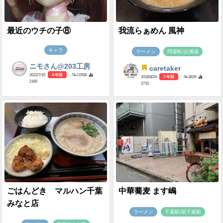
最近のウチの子⑧
我流らぁめん 風神
キャラ
ラーメン
問屋町/出洲港
ニモさん@203工房
caretaker
2022/7/15
4 年前
- №11558
2018/8/24
7 年前
- №3829
2160
2710
ごはんどき マルハン千葉
中華蕎麦 ます嶋
みなと店
ラーメン
千葉駅/新千葉駅