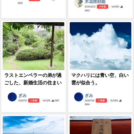
木花咲耶姫
2929
2019/10/12
6 年前
- №5920
2803
ラストエンペラーの弟が過
マクハリには青い空、白い
ごした、新婚生活の住まい
雲が似合う。
ぎみ
ぎみ
2019/7/9
7 年前
- №5195
2967
2019/7/26
7 年前
- №5304
3069