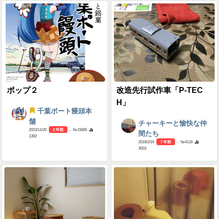
ポップ２
改造先行試作車「P-TEC
H」
千葉ポート饅頭本
舗
チャーキーと愉快な仲
2023/11/20
2 年前
- №15085
間たち
1392
2019/2/19
7 年前
- №4116
3003