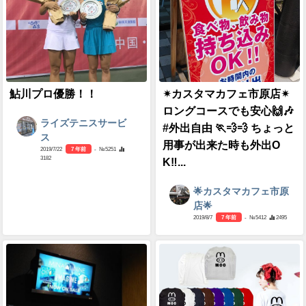
鮎川プロ優勝！！
✴カスタマカフェ市原店✴
ロングコースでも安心🙌🎶
ライズテニスサービ
#外出自由 🏃💨💨 ちょっと
ス
用事が出来た時も外出O
2019/7/22
7 年前
- №5251
3182
K‼...
🌟カスタマカフェ市原
店🌟
2019/8/7
7 年前
- №5412
2495