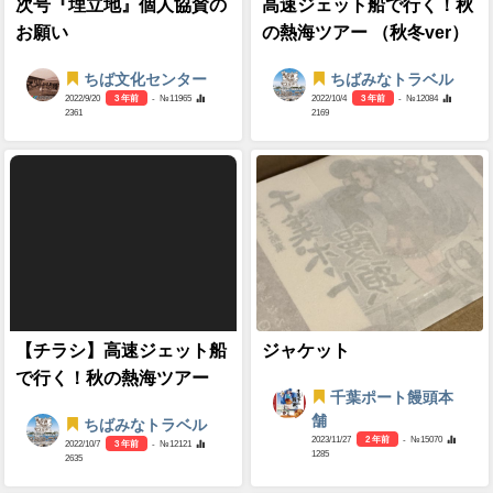
次号『埋立地』個人協賛の
高速ジェット船で行く！秋
お願い
の熱海ツアー （秋冬ver）
ちば文化センター
ちばみなトラベル
2022/9/20
3 年前
- №11965
2022/10/4
3 年前
- №12084
2361
2169
【チラシ】高速ジェット船
ジャケット
で行く！秋の熱海ツアー
千葉ポート饅頭本
舗
ちばみなトラベル
2023/11/27
2 年前
- №15070
2022/10/7
3 年前
- №12121
1285
2635