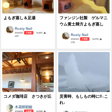
よもぎ蒸し＆足湯
ファンジン社製 ゲルマニ
ウム黄土韓方よもぎ蒸し
Rusty Nail
2019/4/24
7 年前
- №4697
Rusty Nail
4297
2019/4/24
7 年前
- №4700
2739
コメダ珈琲店 さつきが丘
災害時、もしもの時に‼︎↓こ
れ↓
木花咲耶姫
2019/8/28
6 年前
- №5586