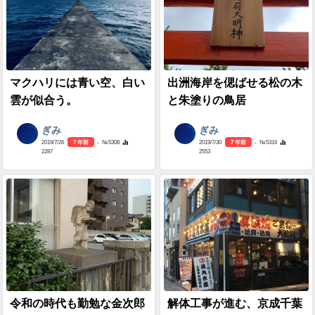
マクハリには青い空、白い
出洲海岸を偲ばせる松の木
雲が似合う。
と朱塗りの鳥居
ぎみ
ぎみ
2019/7/26
7 年前
- №5308
2019/7/30
7 年前
- №5316
2287
2553
令和の時代も勤勉な金次郎
解体工事が進む、京成千葉