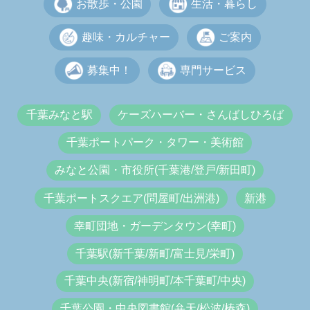
お散歩・公園
生活・暮らし
趣味・カルチャー
ご案内
募集中！
専門サービス
千葉みなと駅
ケーズハーバー・さんばしひろば
千葉ポートパーク・タワー・美術館
みなと公園・市役所(千葉港/登戸/新田町)
千葉ポートスクエア(問屋町/出洲港)
新港
幸町団地・ガーデンタウン(幸町)
千葉駅(新千葉/新町/富士見/栄町)
千葉中央(新宿/神明町/本千葉町/中央)
千葉公園・中央図書館(弁天/松波/椿森)