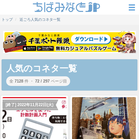
トップ
近ごろ人気のコネタ一覧
人気のコネタ一覧
全
7128
件 ・
72 / 297
ページ目
[終了] 2022年11月22日(火)