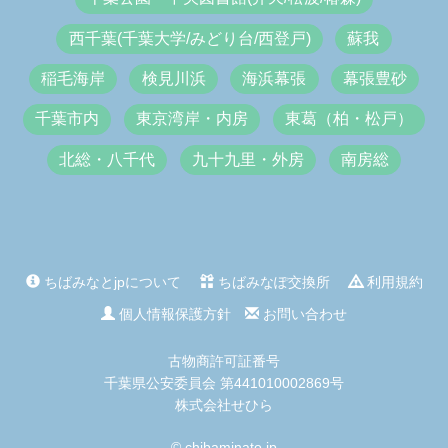
西千葉(千葉大学/みどり台/西登戸)
蘇我
稲毛海岸
検見川浜
海浜幕張
幕張豊砂
千葉市内
東京湾岸・内房
東葛（柏・松戸）
北総・八千代
九十九里・外房
南房総
ちばみなとjpについて
ちばみなぽ交換所
利用規約
個人情報保護方針
お問い合わせ
古物商許可証番号
千葉県公安委員会 第441010002869号
株式会社せひら
© chibaminato.jp