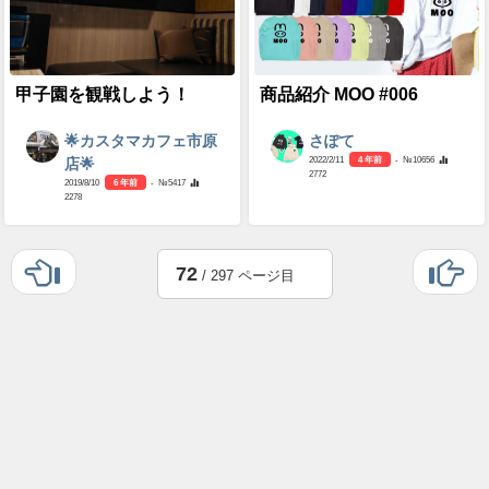
甲子園を観戦しよう！
商品紹介 MOO #006
🌟カスタマカフェ市原
さぽて
2022/2/11
4 年前
- №10656
店🌟
2772
2019/8/10
6 年前
- №5417
2278
72
/ 297 ページ目