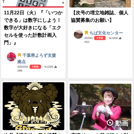
11月22日（火）『「いつか
【次号の埋立地雑誌、個人
できる」は数字にしよう！
協賛募集のお願い】
数字が大好きになる「エク
ちば文化センター
セルを使った計数計画入
2022/9/1
3 年前
- №11818
門」』
2513
千葉県よろず支援
拠点
2022/10/31
3 年前
- №12326
1968
動画