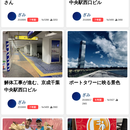
さん
中央駅西口ビル
ぎみ
ぎみ
2019/8/6
7 年前
- №5398
3203
2019/8/6
7 年前
- №5406
3468
解体工事が進む、京成千葉
ポートタワーに映る景色
中央駅西口ビル
ぎみ
2019/8/17
6 年前
- №5427
ぎみ
2965
2019/8/6
7 年前
- №5409
2660