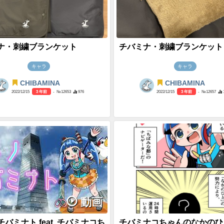
ナ・刺繍ブランケット
チバミナ・刺繍ブランケット
キャラ
キャラ
CHIBAMINA
CHIBAMINA
2022/12/15
3 年前
- №12653
976
2022/12/15
3 年前
- №12657
動画
バミナト feat. チバミナコち
チバミナコちゃんのなかのひ