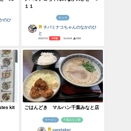
１１
キャラ
かのひ
チバミナコちゃんのなかのひ
と
2023/7/14
3 年前
- №14144
2058
s kit
ごはんどき マルハン千葉みなと店
ラーメン
千葉みなと駅
caretaker