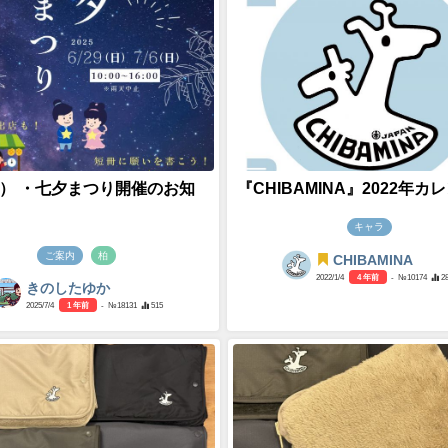
（日） ・七夕まつり開催のお知
『CHIBAMINA』2022年カ
キャラ
ご案内
柏
CHIBAMINA
2022/1/4
4 年前
- №10174
2
きのしたゆか
2025/7/4
1 年前
- №18131
515