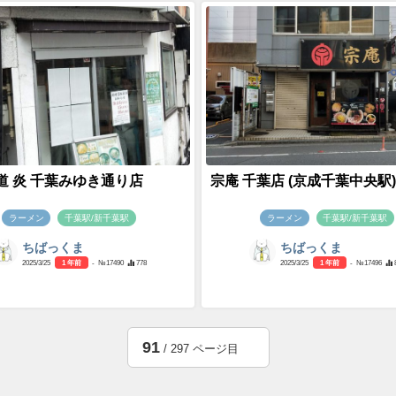
道 炎 千葉みゆき通り店
宗庵 千葉店 (京成千葉中央駅)
ラーメン
千葉駅/新千葉駅
ラーメン
千葉駅/新千葉駅
ちばっくま
ちばっくま
2025/3/25
1 年前
- №17490
778
2025/3/25
1 年前
- №17496
91
/ 297 ページ目