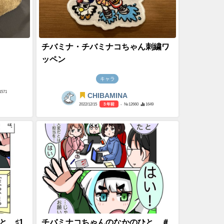
チバミナ・チバミナコちゃん刺繍ワ
ッペン
キャラ
1571
CHIBAMINA
2022/12/15
3 年前
- №12660
1649
と ♯1
チバミナコちゃんのなかのひと ＃