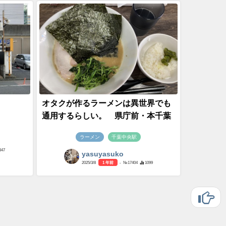
オタクが作るラーメンは異世界でも
通用するらしい。 県庁前・本千葉
ラーメン
千葉中央駅
847
yasuyasuko
2025/3/8
1 年前
- №17404
1099