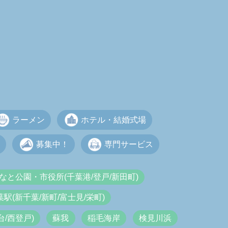
ラーメン
ホテル・結婚式場
募集中！
専門サービス
なと公園・市役所(千葉港/登戸/新田町)
葉駅(新千葉/新町/富士見/栄町)
/西登戸)
蘇我
稲毛海岸
検見川浜