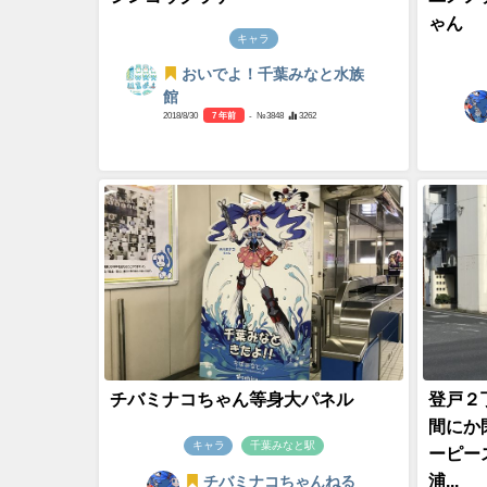
ゃん
キャラ
おいでよ！千葉みなと水族
館
2018/8/30
7 年前
- №3848
3262
チバミナコちゃん等身大パネル
登戸２
間にか
キャラ
千葉みなと駅
ーピー
浦...
チバミナコちゃんねる