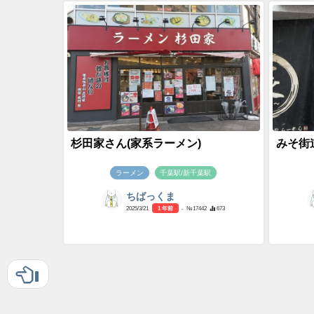
杉田家さん(家系ラーメン)
みそ街
ラーメン
千葉駅/新千葉駅
ちばっくま
2025/3/21
1 年前
- №17442
673