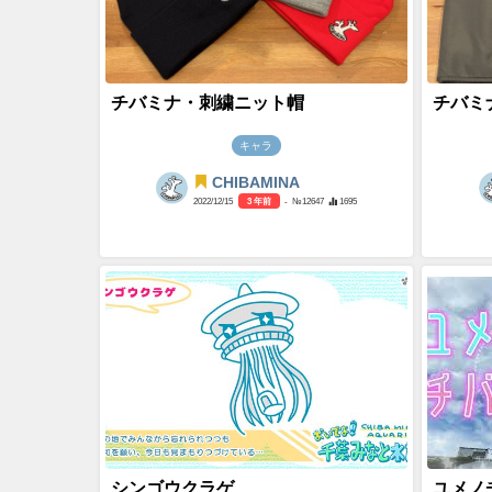
チバミナ・刺繍ニット帽
チバミ
キャラ
CHIBAMINA
2022/12/15
3 年前
- №12647
1695
シンゴウクラゲ
ユメノチ