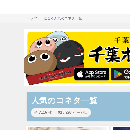
トップ
近ごろ人気のコネタ一覧
人気のコネタ一覧
全
7116
件 ・
91 / 297
ページ目