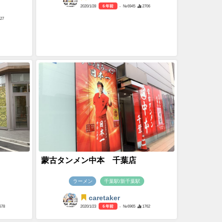
2020/1/28
6 年前
- №6945
2706
527
蒙古タンメン中本 千葉店
ラーメン
千葉駅/新千葉駅
caretaker
578
2020/1/23
6 年前
- №6965
1762