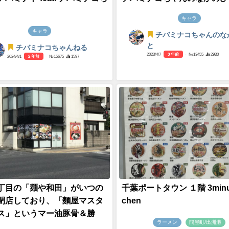
キャラ
キャラ
チバミナコちゃんのな
と
チバミナコちゃんねる
2023/4/7
3 年前
- №13455
2930
2024/4/1
2 年前
- №15675
1597
丁目の「麺や和田」がいつの
千葉ポートタウン １階 3minute
閉店しており、「麵屋マスタ
chen
ス」というマー油豚骨＆勝
ラーメン
問屋町/出洲港