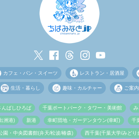
カフェ・パン・スイーツ
レストラン・居酒屋
生活・暮らし
趣味・カルチャー
ご案内
さんばしひろば
千葉ポートパーク・タワー・美術館
み
出洲港)
新港
幸町団地・ガーデンタウン(幸町)
千
公園・中央図書館(弁天/松波/椿森)
西千葉(千葉大学/みどり台