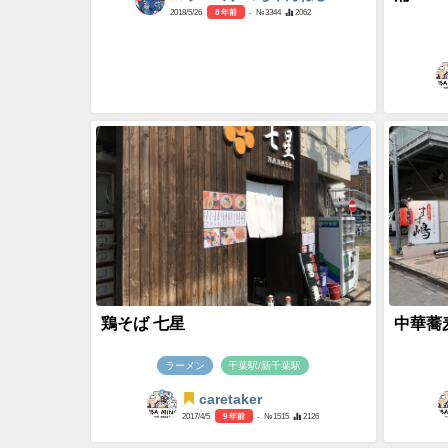
2018/5/26
8 年前
- №3344
2062
鶏そば 七星
中華蕎
ラーメン
千葉駅/新千葉駅
caretaker
2017/4/5
9 年前
- №1515
2126