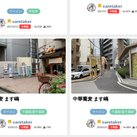
caretaker
ラーメン
市役所
2017/7/1
9 年前
- №1879
3
caretaker
2017/11/13
8 年前
- №2238
2893
麦 ます嶋
中華蕎麦 ます嶋
ラーメン
千葉駅/新千葉駅
ラーメン
千葉駅/新千葉駅
caretaker
caretaker
2019/1/15
7 年前
- №3992
1760
2019/1/15
7 年前
- №3993
1