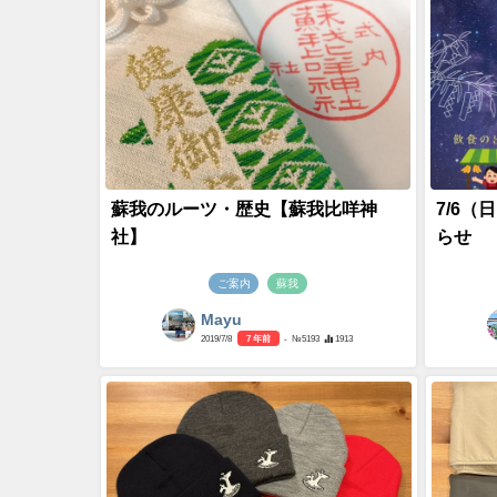
蘇我のルーツ・歴史【蘇我比咩神
7/6
社】
らせ
ご案内
蘇我
Mayu
2019/7/8
7 年前
- №5193
1913