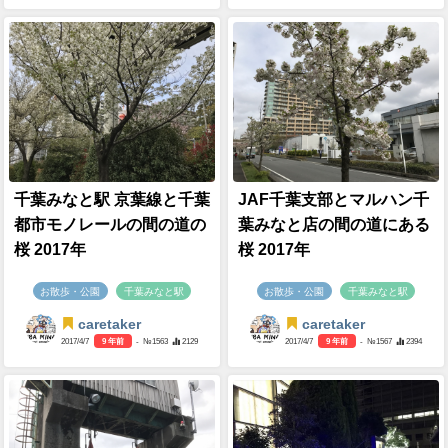
千葉みなと駅 京葉線と千葉
JAF千葉支部とマルハン千
都市モノレールの間の道の
葉みなと店の間の道にある
桜 2017年
桜 2017年
お散歩・公園
千葉みなと駅
お散歩・公園
千葉みなと駅
caretaker
caretaker
2017/4/7
9 年前
- №1563
2129
2017/4/7
9 年前
- №1567
2394