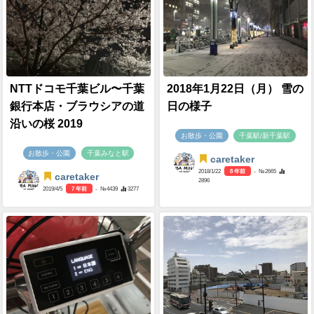
NTTドコモ千葉ビル〜千葉
2018年1月22日（月） 雪の
銀行本店・ブラウシアの道
日の様子
沿いの桜 2019
お散歩・公園
千葉駅/新千葉駅
お散歩・公園
千葉みなと駅
caretaker
2018/1/22
8 年前
- №2665
caretaker
2896
2019/4/5
7 年前
- №4439
3277