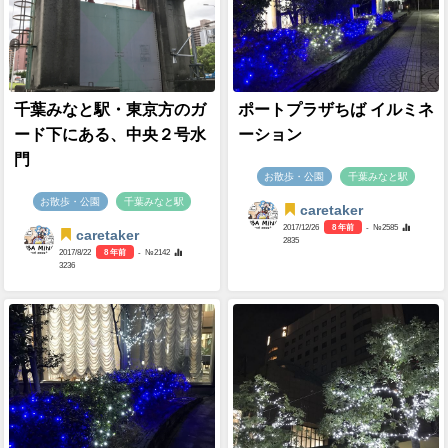
千葉みなと駅・東京方のガ
ポートプラザちば イルミネ
ード下にある、中央２号水
ーション
門
お散歩・公園
千葉みなと駅
お散歩・公園
千葉みなと駅
caretaker
2017/12/26
8 年前
- №2585
caretaker
2835
2017/8/22
8 年前
- №2142
3236