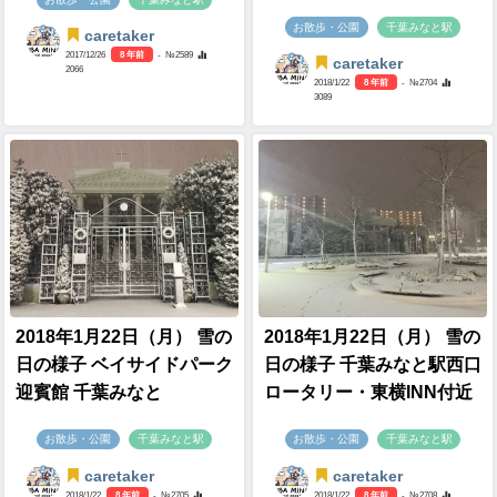
お散歩・公園
千葉みなと駅
caretaker
2017/12/26
8 年前
- №2589
caretaker
2066
2018/1/22
8 年前
- №2704
3089
2018年1月22日（月） 雪の
2018年1月22日（月） 雪の
日の様子 ベイサイドパーク
日の様子 千葉みなと駅西口
迎賓館 千葉みなと
ロータリー・東横INN付近
お散歩・公園
千葉みなと駅
お散歩・公園
千葉みなと駅
caretaker
caretaker
2018/1/22
8 年前
- №2705
2018/1/22
8 年前
- №2708