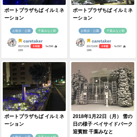
ポートプラザちば イルミネ
ポートプラザちば イルミネ
ーション
ーション
お散歩・公園
千葉みなと駅
お散歩・公園
千葉みなと駅
caretaker
caretaker
2017/12/26
8 年前
- №2586
2017/12/26
8 年前
- №2587
2205
1995
ポートプラザちば イルミネ
2018年1月22日（月） 雪の
ーション
日の様子 ベイサイドパーク
迎賓館 千葉みなと
お散歩・公園
千葉みなと駅