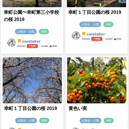
幸町公園〜幸町第三小学校
幸町１丁目公園の桜 2019
の桜 2019
お散歩・公園
幸町
お散歩・公園
幸町
caretaker
2019/4/4
7 年前
- №4397
2339
caretaker
2019/4/3
7 年前
- №4382
2646
幸町１丁目公園の桜 2019
黄色い実
お散歩・公園
幸町
お散歩・公園
幸町