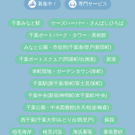
募集中！
専門サービス
千葉みなと駅
ケーズハーバー・さんばしひろば
千葉ポートパーク・タワー・美術館
みなと公園・市役所(千葉港/登戸/新田町)
千葉ポートスクエア(問屋町/出洲港)
新港
幸町団地・ガーデンタウン(幸町)
千葉駅(新千葉/新町/富士見/栄町)
千葉中央(新宿/神明町/本千葉町/中央)
千葉公園・中央図書館(弁天/松波/椿森)
西千葉(千葉大学/みどり台/西登戸)
蘇我
稲毛海岸
検見川浜
海浜幕張
幕張豊砂