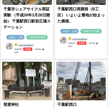
千葉市シェアサイクル実証
千葉駅西口再開発（B工
実験 （平成30年3月26日開
区） いよいよ整地が始まっ
始） 千葉駅西口駅前広場ス
た模様。
テーション
お散歩・公園
千葉駅/新千葉駅
お散歩・公園
千葉駅/新千葉駅
caretaker
2018/4/17
8 年前
- №3158
caretaker
3073
2018/3/30
8 年前
- №3040
2449
登渡神社
千葉駅西口