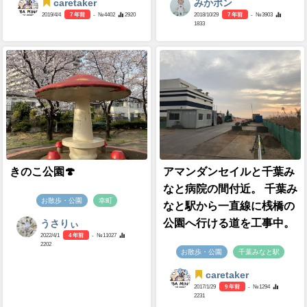
caretaker
みかポン
2019/4/4
7 年前
- №4402
2920
2018/10/29
7 年前
- №3903
1833
きのこ公園🍄
アマンダンセイルと千葉み
なと病院の間付近。 千葉み
お散歩・公園
幸町
なと駅から一直線に桟橋の
公園へ行ける道を工事中。
うさりぃ
2022/4/1
4 年前
- №11027
2202
お散歩・公園
千葉みなと駅
caretaker
2017/1/29
9 年前
- №1294
2231