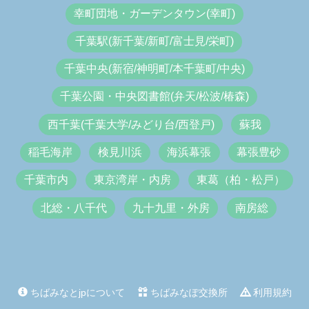
幸町団地・ガーデンタウン(幸町)
千葉駅(新千葉/新町/富士見/栄町)
千葉中央(新宿/神明町/本千葉町/中央)
千葉公園・中央図書館(弁天/松波/椿森)
西千葉(千葉大学/みどり台/西登戸)
蘇我
稲毛海岸
検見川浜
海浜幕張
幕張豊砂
千葉市内
東京湾岸・内房
東葛（柏・松戸）
北総・八千代
九十九里・外房
南房総
ちばみなとjpについて
ちばみなぽ交換所
利用規約