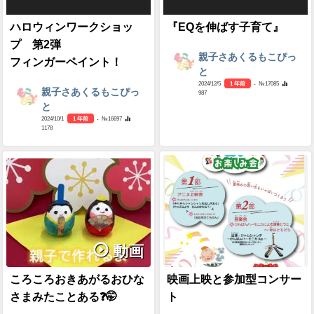
ハロウィンワークショッ
『EQを伸ばす子育て』
プ 第2弾
親子さあくるもこぴっ
フィンガーペイント！
と
2024/12/5
1 年前
- №17085
親子さあくるもこぴっ
987
と
2024/10/1
1 年前
- №16697
1178
動画
ころころおきあがるおひな
映画上映と参加型コンサー
さまみたことある❓🤭
ト