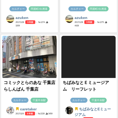
カルチャー
問屋町/出洲港
カルチャー
問屋町/出洲港
azuken
azuken
2017/1/28
9 年前
- №1274
2017/1/28
9 年前
- №1275
3209
4428
コミックとらのあな 千葉店
ちばみなとＥミュージア
らしんばん 千葉店
ム リーフレット
カルチャー
千葉中央駅
カルチャー
千葉中央駅
caretaker
ちばみなとEミュー
2017/11/9
8 年前
- №2228
3459
ジアム