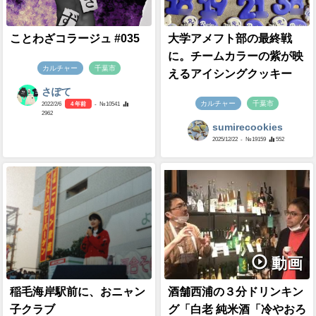
ことわざコラージュ #035
大学アメフト部の最終戦
に。チームカラーの紫が映
カルチャー
千葉市
えるアイシングクッキー
さぽて
カルチャー
千葉市
2022/2/6
4 年前
- №10541
2962
sumirecookies
2025/12/22
- №19159
552
動画
稲毛海岸駅前に、おニャン
酒舗西浦の３分ドリンキン
子クラブ
グ「白老 純米酒「冷やおろ