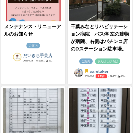
メンテナンス・リニューア
千葉みなとリハビリテーシ
ルのお知らせ
ョン病院 バス停 左の建物
が病院、右側はパチンコ店
ご案内
のDステーション駐車場。
だいきち手芸店
2026/4/23
- №19551
231
ご案内
さんばしひろば
caretaker
2016/10/7
9 年前
- №257
4644