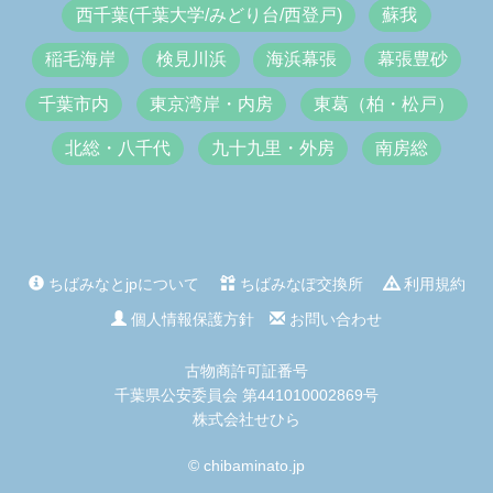
西千葉(千葉大学/みどり台/西登戸)
蘇我
稲毛海岸
検見川浜
海浜幕張
幕張豊砂
千葉市内
東京湾岸・内房
東葛（柏・松戸）
北総・八千代
九十九里・外房
南房総
ちばみなとjpについて
ちばみなぽ交換所
利用規約
個人情報保護方針
お問い合わせ
古物商許可証番号
千葉県公安委員会 第441010002869号
株式会社せひら
© chibaminato.jp