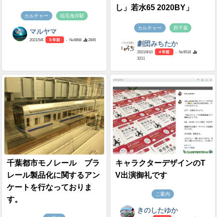
し」若水65 2020BY」
カルチャー
稲毛海岸駅
カルチャー
西千葉
マルヤマ
2021/5/8
5 年前
- №8868
2845
劇団みちたか
2021/9/10
4 年前
- №9518
3211
千葉都市モノレール プラ
キャラクターデザインのT
レール製品化に関するアン
V出演御礼です
ケートを行なっておりま
ご案内
す。
きのしたゆか