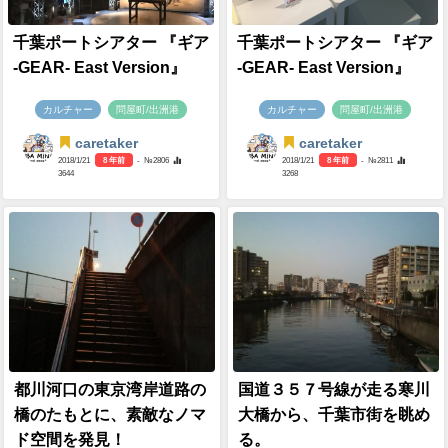
千葉ポートシアター 『ギア
千葉ポートシアター 『ギア
-GEAR- East Version』
-GEAR- East Version』
カルチャー
問屋町/出洲港
カルチャー
問屋町/出洲港
caretaker
caretaker
2018/1/21
8 年前
- №2806
2018/1/21
8 年前
- №2811
3644
3268
都川河口の東京湾岸道路の
国道３５７号線が走る寒川
橋のたもとに、素敵なノマ
大橋から、千葉市街を眺め
ド空間を発見！
る。