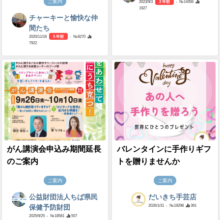
ご案内
2023/9/3
2 年前
- №14456
1927
チャーキーと愉快な仲
間たち
2020/11/18
5 年前
- №8270
7922
がん講演会申込み期間延長
バレンタインに手作りギフ
のご案内
トを贈りませんか
ご案内
ご案内
公益財団法人ちば県民
だいきち手芸店
2026/1/31
- №19298
391
保健予防財団
2025/9/25
- №18581
507