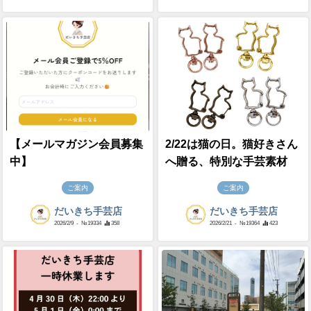
【メールマガジン会員募集
2/22は猫の日。猫好きさん
中】
へ贈る、特別な手芸素材
ご案内
ご案内
だいきち手芸店
だいきち手芸店
2026/2/9
- №19334
358
2026/2/21
- №19364
423