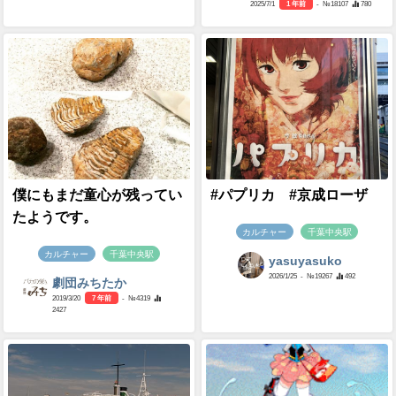
2025/7/1
1 年前
- №18107
780
僕にもまだ童心が残ってい
#パプリカ #京成ローザ
たようです。
カルチャー
千葉中央駅
カルチャー
千葉中央駅
yasuyasuko
2026/1/25
- №19267
492
劇団みちたか
2019/3/20
7 年前
- №4319
2427