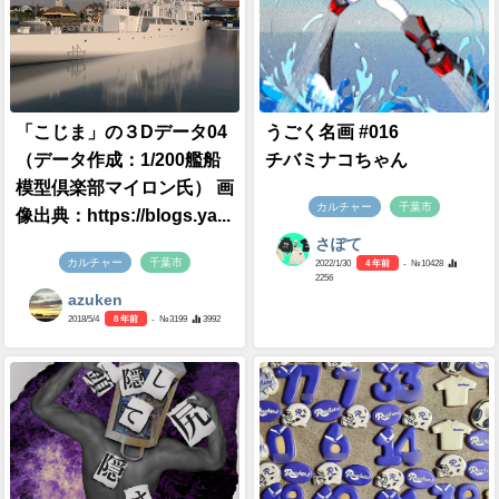
「こじま」の３Dデータ04
うごく名画 #016
（データ作成：1/200艦船
チバミナコちゃん
模型倶楽部マイロン氏） 画
カルチャー
千葉市
像出典：https://blogs.ya...
さぽて
カルチャー
千葉市
2022/1/30
4 年前
- №10428
2256
azuken
2018/5/4
8 年前
- №3199
3992