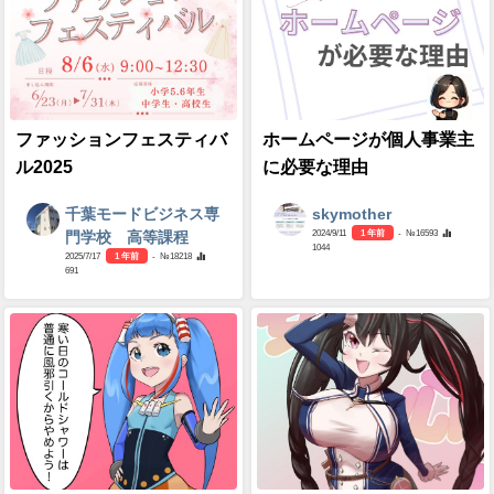
ファッションフェスティバ
ホームページが個人事業主
ル2025
に必要な理由
千葉モードビジネス専
skymother
2024/9/11
1 年前
- №16593
門学校 高等課程
1044
2025/7/17
1 年前
- №18218
691