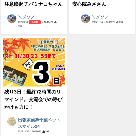
注意喚起チバミナコちゃん
安心院みささん
＼メソ／
＼メソ／
2025/3/18
1 年前
- №17423
2025/11/14
- №18971
270
878
残り3日！最終72時間のリ
マインド。交流会での呼び
かけも力に！
出張家族葬千葉ペット
スマイル24
2025/11/30
- №19055
397