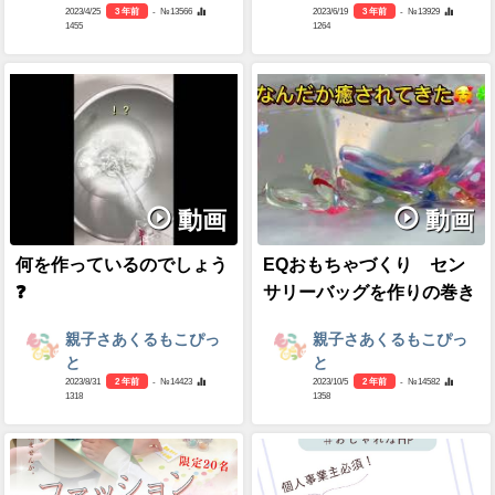
2023/4/25
3 年前
- №13566
2023/6/19
3 年前
- №13929
1455
1264
動画
動画
何を作っているのでしょう
EQおもちゃづくり セン
❓
サリーバッグを作りの巻き
親子さあくるもこぴっ
親子さあくるもこぴっ
と
と
2023/8/31
2 年前
- №14423
2023/10/5
2 年前
- №14582
1318
1358