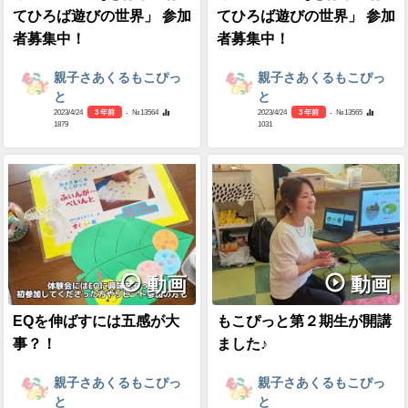
てひろば遊びの世界」 参加
てひろば遊びの世界」 参加
者募集中！
者募集中！
親子さあくるもこぴっ
親子さあくるもこぴっ
と
と
2023/4/24
3 年前
- №13564
2023/4/24
3 年前
- №13565
1879
1031
動画
動画
EQを伸ばすには五感が大
もこぴっと第２期生が開講
事？！
ました♪
親子さあくるもこぴっ
親子さあくるもこぴっ
と
と