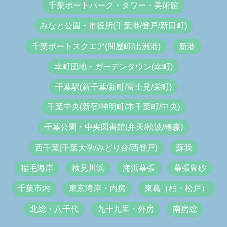
千葉ポートパーク・タワー・美術館
みなと公園・市役所(千葉港/登戸/新田町)
千葉ポートスクエア(問屋町/出洲港)
新港
幸町団地・ガーデンタウン(幸町)
千葉駅(新千葉/新町/富士見/栄町)
千葉中央(新宿/神明町/本千葉町/中央)
千葉公園・中央図書館(弁天/松波/椿森)
西千葉(千葉大学/みどり台/西登戸)
蘇我
稲毛海岸
検見川浜
海浜幕張
幕張豊砂
千葉市内
東京湾岸・内房
東葛（柏・松戸）
北総・八千代
九十九里・外房
南房総