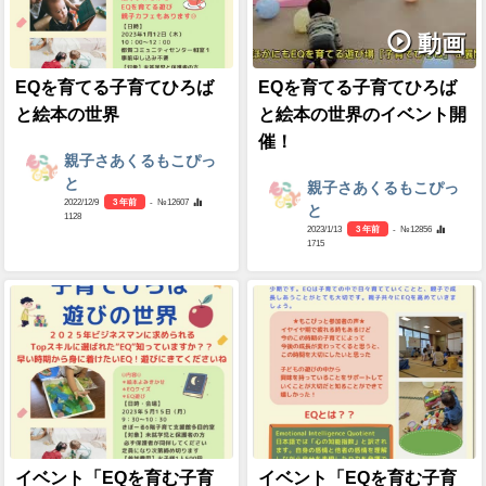
動画
EQを育てる子育てひろば
EQを育てる子育てひろば
と絵本の世界
と絵本の世界のイベント開
催！
親子さあくるもこぴっ
と
親子さあくるもこぴっ
2022/12/9
3 年前
- №12607
と
1128
2023/1/13
3 年前
- №12856
1715
イベント「EQを育む子育
イベント「EQを育む子育