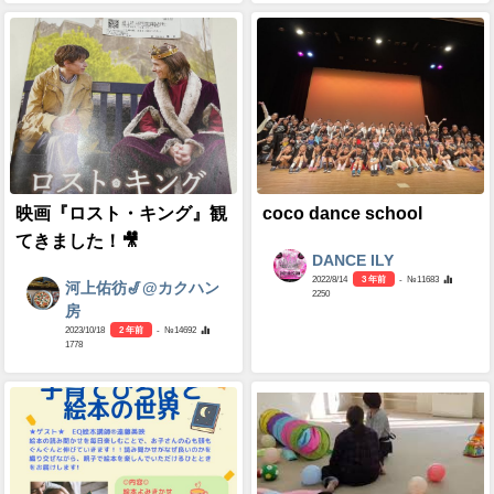
映画『ロスト・キング』観
coco dance school
てきました！🎥
DANCE ILY
2022/8/14
3 年前
- №11683
河上佑彷🎷@カクハン
2250
房
2023/10/18
2 年前
- №14692
1778