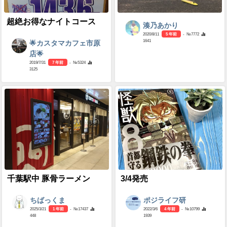
超絶お得なナイトコース
湊乃あかり
2020/8/11
5 年前
- №7772
1641
🌟カスタマカフェ市原
店🌟
2019/7/31
7 年前
- №5324
3125
千葉駅中 豚骨ラーメン
3/4発売
ちばっくま
ポジライフ研
2025/3/21
1 年前
- №17437
2022/3/6
4 年前
- №10799
448
1939