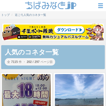
トップ
近ごろ人気のコネタ一覧
人気のコネタ一覧
全
7115
件 ・
202 / 297
ページ目