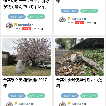
催日のビーチプラザ。 海水
年
が凄く澄んでいてキレイ。
お散歩・公園
ポートタワー
お散歩・公園
ポートタワー
caretaker
2017/4/7
9 年前
- №1602
2399
caretaker
2016/11/3
9 年前
- №1053
2272
千葉県立美術館の桜 2017
千葉中央郵便局付近にいた
年
猫
お散歩・公園
ポートタワー
お散歩・公園
ポートタワー
caretaker
caretaker