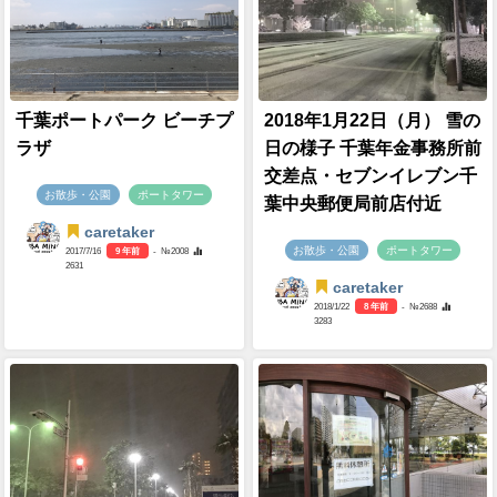
千葉ポートパーク ビーチプ
2018年1月22日（月） 雪の
ラザ
日の様子 千葉年金事務所前
交差点・セブンイレブン千
お散歩・公園
ポートタワー
葉中央郵便局前店付近
caretaker
お散歩・公園
ポートタワー
2017/7/16
9 年前
- №2008
2631
caretaker
2018/1/22
8 年前
- №2688
3283