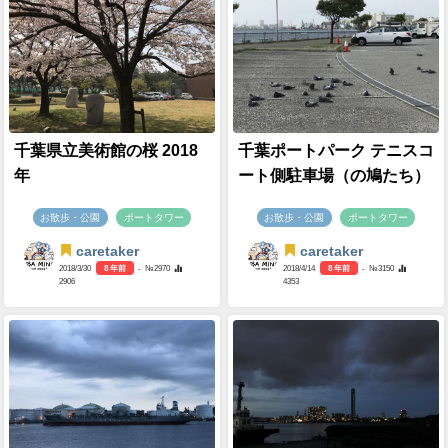
千葉県立美術館の桜 2018
千葉ポートパーク テニスコ
年
ート側駐車場（の鳩たち）
お散歩・公園
ポートタワー
お散歩・公園
ポートタワー
caretaker
caretaker
2018/3/30
8 年前
- №2970
2018/4/14
8 年前
- №3150
2906
4353