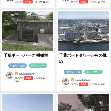
2017/4/7
9 年前
- №1603
3597
2017/4/7
9 年前
- №1611
4440
千葉ポートパーク 機械室
千葉ポートタワーからの眺
め
お散歩・公園
ポートタワー
お散歩・公園
ポートタワー
caretaker
2017/4/22
9 年前
- №1716
caretaker
2049
2017/6/4
9 年前
- №1788
3867