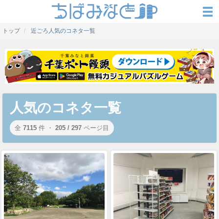
トップ
近ごろ人気のコネタ一覧
人気のコネタ一覧
全
7115
件 ・
205 / 297
ページ目