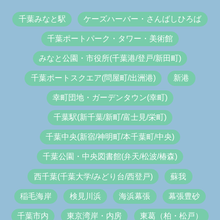
千葉みなと駅
ケーズハーバー・さんばしひろば
千葉ポートパーク・タワー・美術館
みなと公園・市役所(千葉港/登戸/新田町)
千葉ポートスクエア(問屋町/出洲港)
新港
幸町団地・ガーデンタウン(幸町)
千葉駅(新千葉/新町/富士見/栄町)
千葉中央(新宿/神明町/本千葉町/中央)
千葉公園・中央図書館(弁天/松波/椿森)
西千葉(千葉大学/みどり台/西登戸)
蘇我
稲毛海岸
検見川浜
海浜幕張
幕張豊砂
千葉市内
東京湾岸・内房
東葛（柏・松戸）