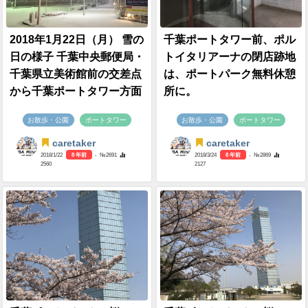
2018年1月22日（月） 雪の
千葉ポートタワー前、ポル
日の様子 千葉中央郵便局・
トイタリアーナの閉店跡地
千葉県立美術館前の交差点
は、ポートパーク無料休憩
から千葉ポートタワー方面
所に。
お散歩・公園
ポートタワー
お散歩・公園
ポートタワー
caretaker
caretaker
2018/1/22
8 年前
- №2691
2018/3/24
8 年前
- №2869
2560
2127