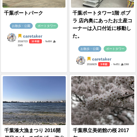
千葉ポートパーク
千葉ポートタワー1階 ポプ
ラ 店内奥にあったお土産コ
お散歩・公園
ポートタワー
ーナーは入口付近に移動し
た。
caretaker
2016/7/23
10 年前
- №804
3345
お散歩・公園
ポートタワー
caretaker
2016/8/29
9 年前
- №851
2368
千葉湊大漁まつり 2016開
千葉県立美術館の桜 2017