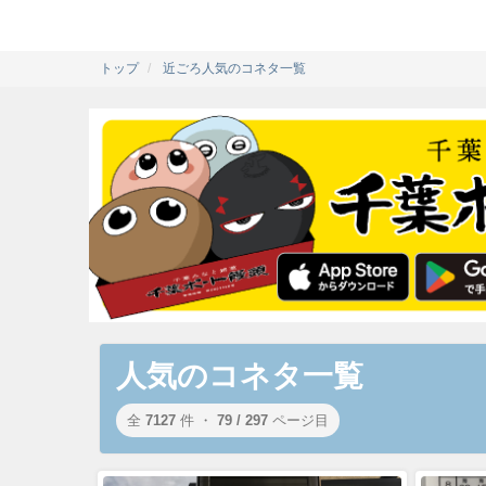
トップ
近ごろ人気のコネタ一覧
人気のコネタ一覧
全
7127
件 ・
79 / 297
ページ目