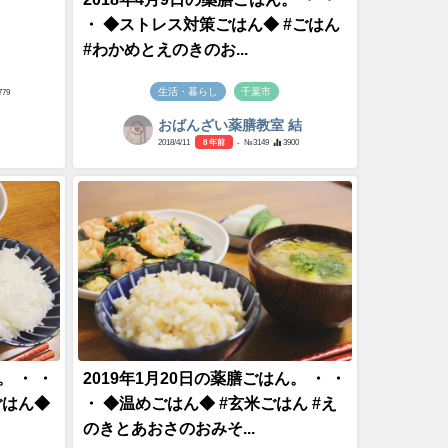
・ ◆ストレス対策ごはん◆ #ごはん
#わかめとえのきのお...
生活・暮らし
千葉市
779
おばんざい薬膳教室 結
2018/4/11
8 年前
- №3149
3900
。 ・ ・
2019年1月20日の薬膳ごはん。 ・ ・
ごはん◆
・ ◆温めごはん◆ #玄米ごはん #え
のきとあおさのおみそ...