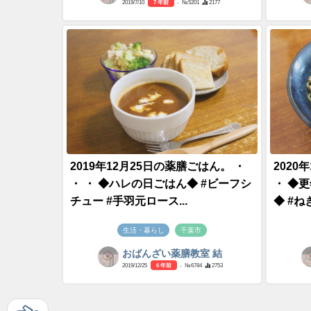
2019/7/10
7 年前
- №5201
2177
2019年12月25日の薬膳ごはん。 ・
2020
・ ・ ◆ハレの日ごはん◆ #ビーフシ
・ ◆
チュー #手羽元ロース...
◆ #ねぎ
生活・暮らし
千葉市
おばんざい薬膳教室 結
2019/12/25
6 年前
- №6784
2753