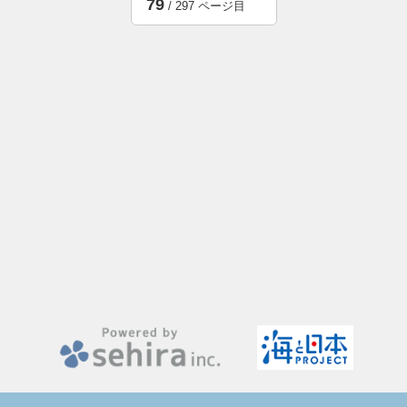
79
/ 297 ページ目