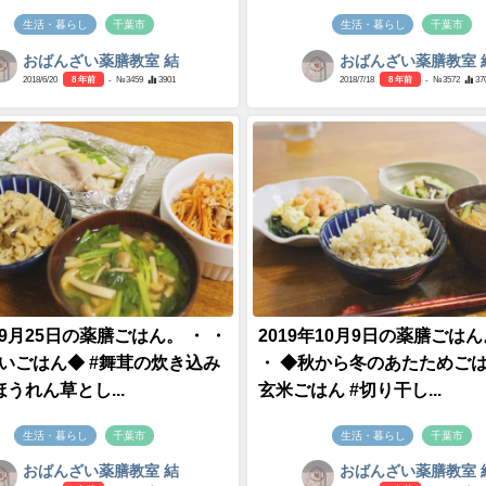
生活・暮らし
千葉市
生活・暮らし
千葉市
おばんざい薬膳教室 結
おばんざい薬膳教室 
2018/6/20
8 年前
- №3459
3901
2018/7/18
8 年前
- №3572
37
年9月25日の薬膳ごはん。 ・ ・
2019年10月9日の薬膳ごはん
潤いごはん◆ #舞茸の炊き込み
・ ◆秋から冬のあたためごは
ほうれん草とし...
玄米ごはん #切り干し...
生活・暮らし
千葉市
生活・暮らし
千葉市
おばんざい薬膳教室 結
おばんざい薬膳教室 