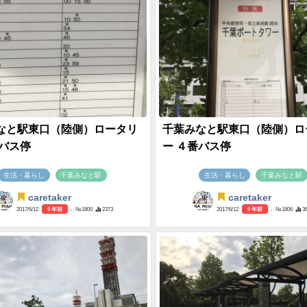
なと駅東口（陸側）ロータリ
千葉みなと駅東口（陸側）ロ
番バス停
ー ４番バス停
生活・暮らし
千葉みなと駅
生活・暮らし
千葉みなと駅
caretaker
caretaker
2017/6/12
9 年前
- №1800
2373
2017/6/12
9 年前
- №1806
3