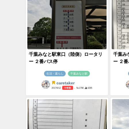
千葉みなと駅東口（陸側）ロータリ
千葉み
ー ２番バス停
ー ２
生活・暮らし
千葉みなと駅
caretaker
2017/6/12
9 年前
- №1798
4285