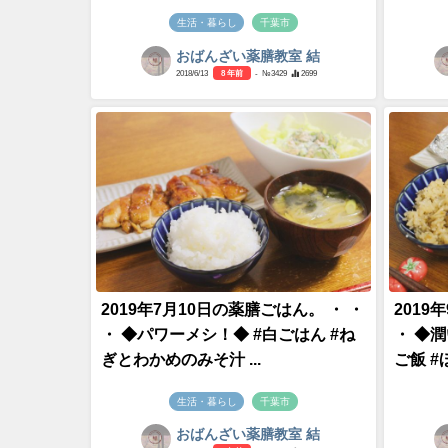
生活・暮らし
千葉市
おばんざい薬膳教室 結
2018/6/13
8 年前
- №3429
2699
2019年7月10日の薬膳ごはん。 ・ ・
2019
・ ◆パワーメシ！◆ #白ごはん #ね
・ ◆
ぎとわかめのみそ汁 ...
ご飯 #
生活・暮らし
千葉市
おばんざい薬膳教室 結