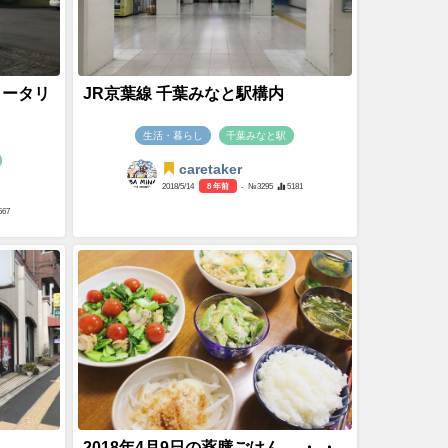
ロータリ
JR京葉線 千葉みなと駅構内
生活・暮らし
千葉みなと駅
caretaker
2018/5/14
8 年前
- №3295
5181
567
2018年4月9日の薬膳ごはん。 ・ ・