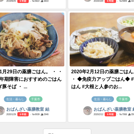
2019/9/25
6 年前
- №5822
3810
2019/10/9
6 年前
- №5909
33
年1月29日の薬膳ごはん。 ・ ・
2020年2月12日の薬膳ごはん
更年期障害におすすめのごはん
・ ◆免疫力アップごはん◆ 
豚そば ・ ...
はん #大根と人参のお...
生活・暮らし
千葉市
生活・暮らし
千葉市
おばんざい薬膳教室 結
おばんざい薬膳教室 
2020/1/29
6 年前
- №6939
2946
2020/2/12
6 年前
- №7068
35