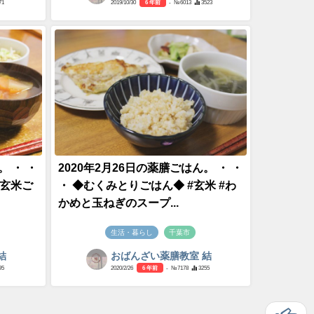
71
2019/10/30
6 年前
- №6013
3523
。 ・ ・
2020年2月26日の薬膳ごはん。 ・ ・
#玄米ご
・ ◆むくみとりごはん◆ #玄米 #わ
かめと玉ねぎのスープ...
生活・暮らし
千葉市
結
おばんざい薬膳教室 結
95
2020/2/26
6 年前
- №7178
3255