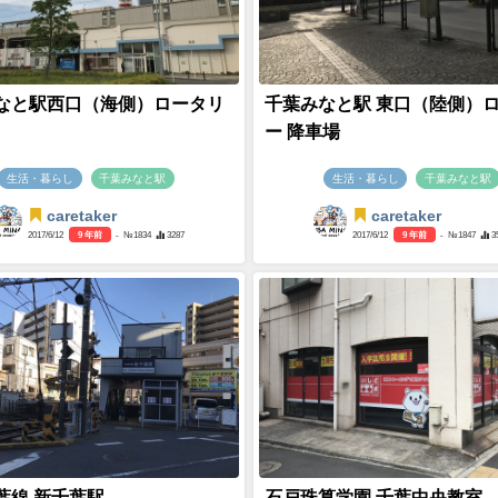
なと駅西口（海側）ロータリ
千葉みなと駅 東口（陸側）
ー 降車場
生活・暮らし
千葉みなと駅
生活・暮らし
千葉みなと駅
caretaker
caretaker
2017/6/12
9 年前
- №1834
3287
2017/6/12
9 年前
- №1847
3
葉線 新千葉駅
石戸珠算学園 千葉中央教室