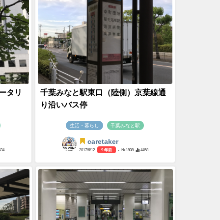
ータリ
千葉みなと駅東口（陸側）京葉線通
り沿いバス停
生活・暮らし
千葉みなと駅
caretaker
634
2017/6/12
9 年前
- №1808
4458