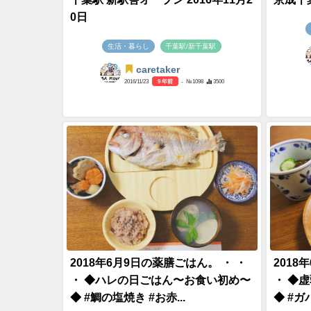
0日
生活・暮らし
千葉駅/新千葉駅
caretaker
2016/11/23
9 年前
- №1098
3500
2018年6月9日の薬膳ごはん。 ・ ・
2018
・ ◆ハレの日ごはん〜お食い初め〜
・ ◆
◆ #鯛の塩焼き #お赤...
◆ #ガ