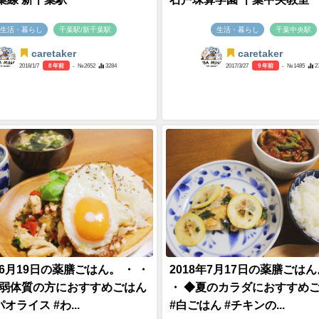
生活・暮らし
千葉駅/新千葉駅
生活・暮らし
千葉中央駅
caretaker
caretaker
2018/1/7
8 年前
- №2652
3284
2017/3/27
9 年前
- №1485
2
年6月19日の薬膳ごはん。 ・ ・
2018年7月17日の薬膳ごはん
虚弱体質の方におすすめごはん
・ ◆夏のカラダにおすすめ
パオライス #わ...
#白ごはん #チキンの...