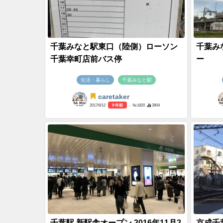
千葉みなと駅東口（陸側）ローソン
千葉み
千葉幸町店前バス停
ー
生活・暮らし
千葉みなと駅
caretaker
2017/6/12
9 年前
- №1820
3904
千葉駅 新駅舎オープン 2016年11月2
京成千