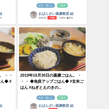
生活・暮らし
千葉市
結
おばんざい薬膳教室 結
05
2019/1/23
7 年前
- №4014
4079
。 ・ ・
2019年10月30日の薬膳ごはん。 ・
ん◆ #
・ ・ ◆免疫アップごはん◆ #玄米ご
はん #ねぎとえのきの...
生活・暮らし
千葉市
結
おばんざい薬膳教室 結