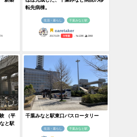
転先病棟。
生活・暮らし
千葉みなと駅
caretaker
074
2017/1/29
9 年前
- №1286
2868
験 （平
千葉みなと駅東口バスロータリー
みなと駅
生活・暮らし
千葉みなと駅