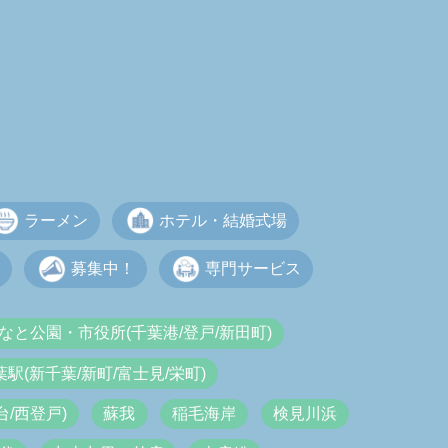
ラーメン
ホテル・結婚式場
募集中！
専門サービス
なと公園・市役所(千葉港/登戸/新田町)
葉駅(新千葉/新町/富士見/栄町)
/西登戸)
蘇我
稲毛海岸
検見川浜