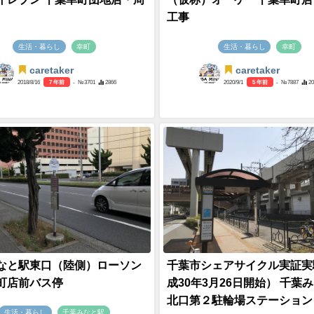
工事
生活・暮らし
幸町
生活・暮らし
幸町
caretaker
caretaker
2018/8/16
7 年前
- №3701
2866
2020/9/1
5 年前
- №7887
2
なと駅東口（陸側）ローソン
千葉市シェアサイクル実証実
町店前バス停
成30年3月26日開始） 千葉
北口第２駐輪場ステーション
生活・暮らし
千葉みなと駅