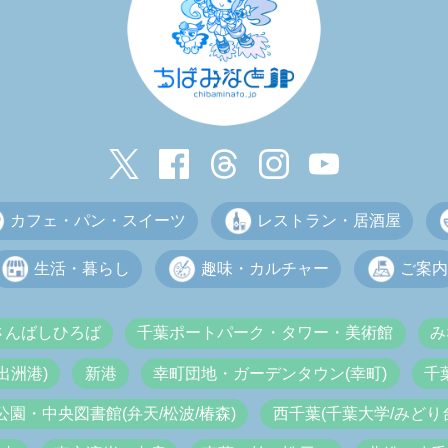
カフェ・パン・スイーツ
レストラン・居酒屋
生活・暮らし
趣味・カルチャー
ご案内
さんばしひろば
千葉ポートパーク・タワー・美術館
み
出洲港)
新港
幸町団地・ガーデンタウン(幸町)
千
公園・中央図書館(弁天/松波/椿森)
西千葉(千葉大学/みどり台