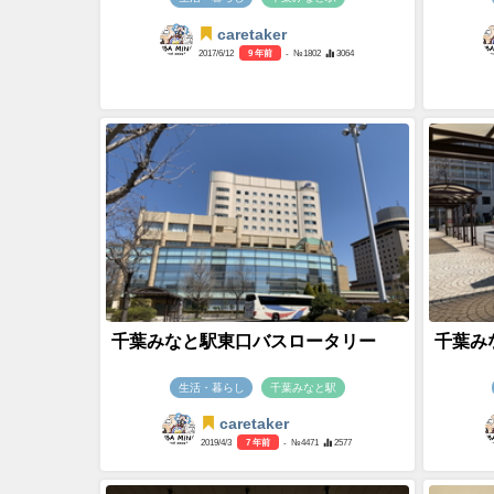
caretaker
2017/6/12
9 年前
- №1802
3064
千葉みなと駅東口バスロータリー
千葉み
生活・暮らし
千葉みなと駅
caretaker
2019/4/3
7 年前
- №4471
2577