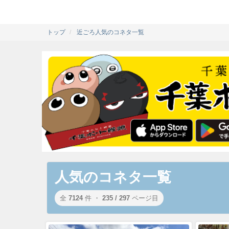
トップ
近ごろ人気のコネタ一覧
人気のコネタ一覧
全
7124
件 ・
235 / 297
ページ目