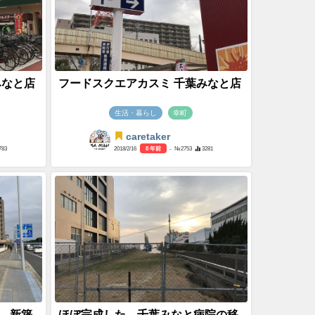
みなと店
フードスクエアカスミ 千葉みなと店
生活・暮らし
幸町
caretaker
783
2018/2/16
8 年前
- №2753
3281
 新築
ほぼ完成した、千葉みなと病院の移