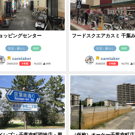
ョッピングセンター
フードスクエアカスミ 千葉
生活・暮らし
幸町
生活・暮らし
幸町
caretaker
caretaker
2016/12/15
9 年前
- №1222
3445
2018/2/16
8 年前
- №2751
2
イレブン 千葉幸町団地店・周
（仮称）オーケー千葉幸町店