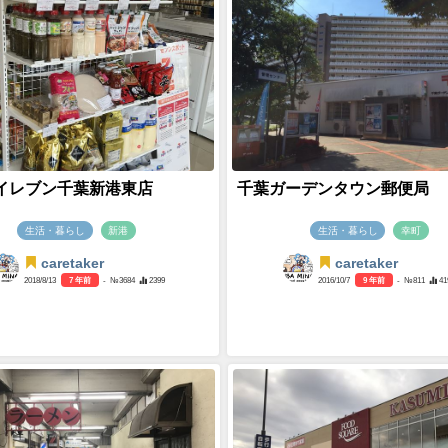
イレブン千葉新港東店
千葉ガーデンタウン郵便局
生活・暮らし
新港
生活・暮らし
幸町
caretaker
caretaker
2018/8/13
7 年前
- №3684
2399
2016/10/7
9 年前
- №811
41