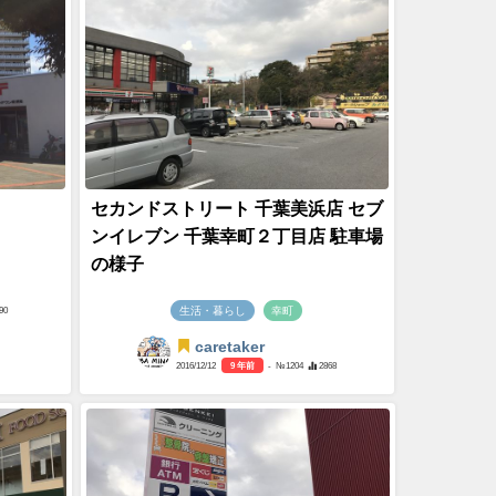
セカンドストリート 千葉美浜店 セブ
ンイレブン 千葉幸町２丁目店 駐車場
の様子
生活・暮らし
幸町
90
caretaker
2016/12/12
9 年前
- №1204
2868