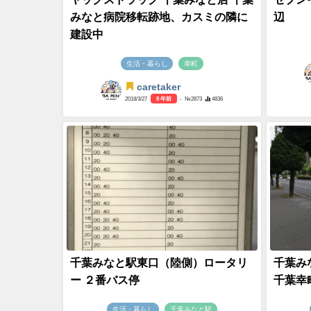
みなと病院移転跡地、カスミの隣に
辺
建設中
生活・暮らし
幸町
caretaker
2018/3/27
8 年前
- №2873
4836
千葉みなと駅東口（陸側）ロータリ
千葉み
ー ２番バス停
千葉幸
生活・暮らし
千葉みなと駅