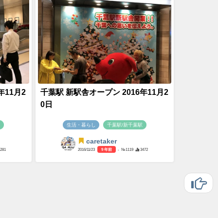
年11月2
千葉駅 新駅舎オープン 2016年11月2
0日
駅
生活・暮らし
千葉駅/新千葉駅
caretaker
281
2016/11/23
9 年前
- №1119
3472