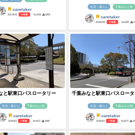
生活・暮らし
千葉みなと駅
caretaker
2017/6/12
9 年前
- №1818
2009
caretaker
2018/3/30
8 年前
- №3045
2
なと駅東口バスロータリー
千葉みなと駅東口バスロータ
生活・暮らし
千葉みなと駅
生活・暮らし
千葉みなと駅
caretaker
caretaker
2019/4/3
7 年前
- №4472
1896
2019/4/3
7 年前
- №4473
1