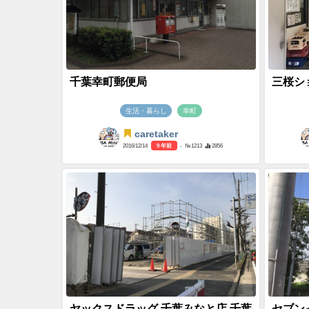
千葉幸町郵便局
三桜シ
生活・暮らし
幸町
caretaker
2016/12/14
9 年前
- №1213
2856
ヤックスドラッグ 千葉みなと店 千葉
セブン