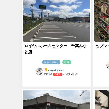
ロイヤルホームセンター 千葉みな
セブン
と店
生活・暮らし
新港
caretaker
2016/10/7
9 年前
- №612
3145