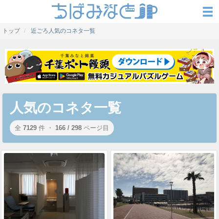
トップ
近ごろ人気のコネタ一覧
人気のコネタ一覧
全
7129
件 ・
166 / 298
ページ目