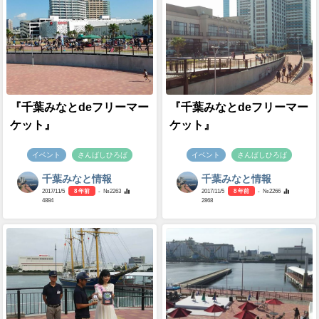
『千葉みなとdeフリーマー
『千葉みなとdeフリーマー
ケット』
ケット』
イベント
さんばしひろば
イベント
さんばしひろば
千葉みなと情報
千葉みなと情報
2017/11/5
8 年前
- №2263
2017/11/5
8 年前
- №2266
4884
2868