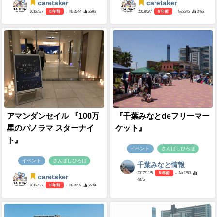
caretaker
caretaker
2018/5/7
8 年前
- №3244
2206
2018/5/7
8 年前
- №3245
3482
アマンダンセイル 『100万
『千葉みなとdeフリーマー
星のパノラマ スターナイ
ケット』
ト』
イベント
さんばしひろば
イベント
さんばしひろば
千葉みなと情報
2017/11/5
8 年前
- №2260
caretaker
4875
2018/5/7
8 年前
- №3258
2939