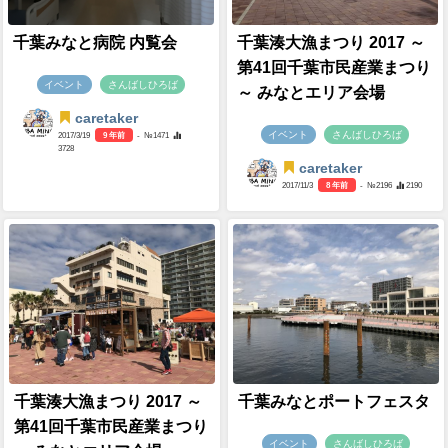
千葉みなと病院 内覧会
千葉湊大漁まつり 2017 ～
第41回千葉市民産業まつり
イベント
さんばしひろば
～ みなとエリア会場
caretaker
イベント
さんばしひろば
2017/3/19
9 年前
- №1471
3728
caretaker
2017/11/3
8 年前
- №2196
2190
千葉湊大漁まつり 2017 ～
千葉みなとポートフェスタ
第41回千葉市民産業まつり
イベント
さんばしひろば