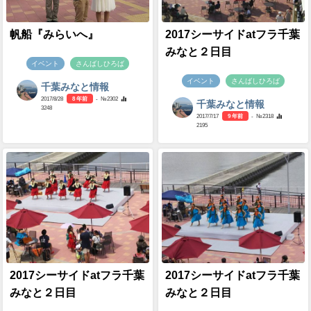
帆船『みらいへ』
2017シーサイドatフラ千葉
みなと２日目
イベント
さんばしひろば
イベント
さんばしひろば
千葉みなと情報
2017/8/28
8 年前
- №2302
千葉みなと情報
3248
2017/7/17
9 年前
- №2318
2195
2017シーサイドatフラ千葉
2017シーサイドatフラ千葉
みなと２日目
みなと２日目