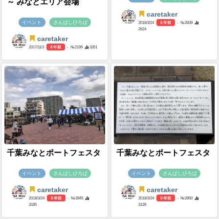
～ みなとエリア会場
caretaker
イベント
さんばしひろば
2018/3/24
8 年前
- №2839
2624
caretaker
2017/11/3
8 年前
- №2199
3351
千葉みなとポートフェスタ
千葉みなとポートフェスタ
イベント
さんばしひろば
イベント
さんばしひろば
caretaker
caretaker
2018/3/24
8 年前
- №2845
2018/3/24
8 年前
- №2850
3185
3139