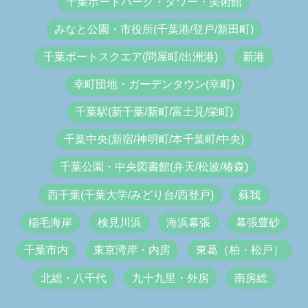
千葉ポートパーク・タワー・美術館
みなと公園・市役所(千葉港/登戸/新田町)
千葉ポートスクエア(問屋町/出洲港)
新港
幸町団地・ガーデンタウン(幸町)
千葉駅(新千葉/新町/富士見/栄町)
千葉中央(新宿/神明町/本千葉町/中央)
千葉公園・中央図書館(弁天/松波/椿森)
西千葉(千葉大学/みどり台/西登戸)
蘇我
稲毛海岸
検見川浜
海浜幕張
幕張豊砂
千葉市内
東京湾岸・内房
東葛（柏・松戸）
北総・八千代
九十九里・外房
南房総