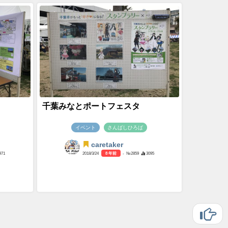
千葉みなとポートフェスタ
イベント
さんばしひろば
caretaker
971
2018/3/24
8 年前
- №2859
3095