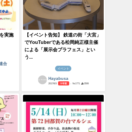
を実施
【イベント告知】 鉄道の街「大宮」
でYouTuberである松岡純正様主催
による「展示会プラフェス」とい
う...
連合
イベント
Hayabusa
2017/6/3
9 年前
- №1771
3506