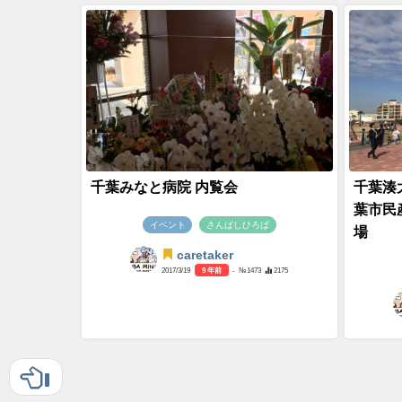
千葉みなと病院 内覧会
千葉湊大
葉市民
イベント
さんばしひろば
場
caretaker
2017/3/19
9 年前
- №1473
2175