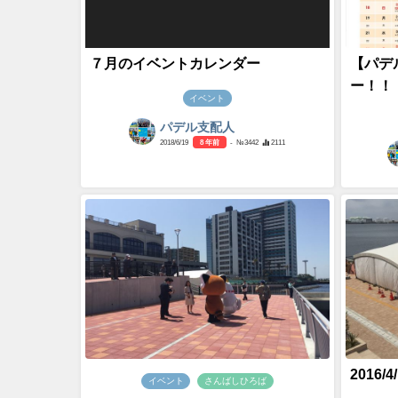
７月のイベントカレンダー
【パデ
ー！！
イベント
パデル支配人
2018/6/19
8 年前
- №3442
2111
2016
イベント
さんばしひろば