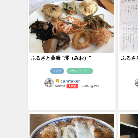
ふるさと薬膳 “澪（みお）”
ふるさ
ランチ
タウンライナー
caretaker
2018/6/19
8 年前
- №3434
1523