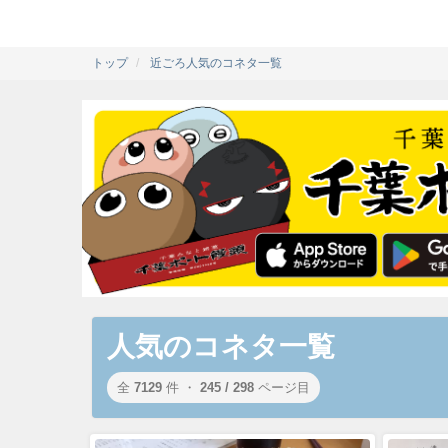
トップ
近ごろ人気のコネタ一覧
人気のコネタ一覧
全
7129
件 ・
245 / 298
ページ目