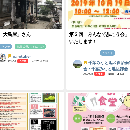
「大島屋」さん
第２回「みんなで歩こう会」
いたします！
ランチ
花島公園/こてはし台
イベント
caretaker
2018/5/9
8 年前
- №3276
2198
千葉みなと地区自治会
会・千葉みなと地区部会
2019/9/28
6 年前
- №6567
2025