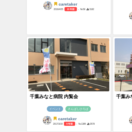
caretaker
2016/4/25
10 年前
- №58
3182
千葉みなと病院 内覧会
千葉み
イベント
さんばしひろば
caretaker
2017/3/19
9 年前
- №1389
3578