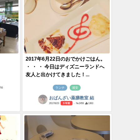
2017年6月22日のおでかけごはん。
・ ・ ・ 今日はディズニーランドへ
友人と出かけてきました！...
ランチ
浦安
793
おばんざい薬膳教室 結
2017/6/23
9 年前
- №2459
1363