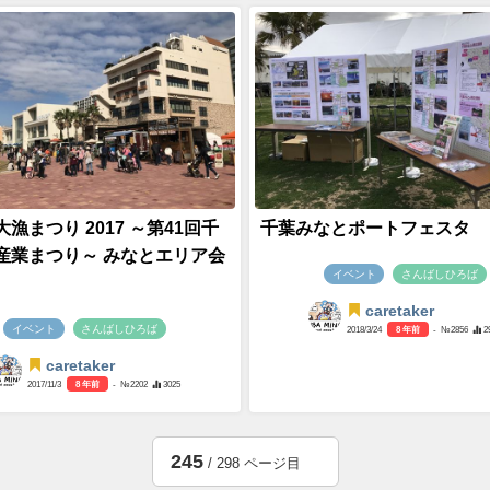
漁まつり 2017 ～第41回千
千葉みなとポートフェスタ
産業まつり～ みなとエリア会
イベント
さんばしひろば
caretaker
イベント
さんばしひろば
2018/3/24
8 年前
- №2856
2
caretaker
2017/11/3
8 年前
- №2202
3025
245
/ 298 ページ目