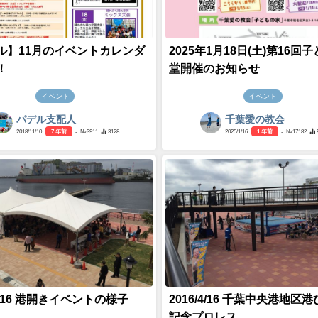
ル】11月のイベントカレンダ
2025年1月18日(土)第16回
！
堂開催のお知らせ
イベント
イベント
パデル支配人
千葉愛の教会
2018/11/10
7 年前
- №3911
3128
2025/1/16
1 年前
- №17182
/4/16 港開きイベントの様子
2016/4/16 千葉中央港地区
記念プロレス