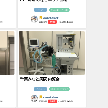
イベント
さんばしひろば
caretaker
473
2016/11/3
9 年前
- №1024
2368
千葉みなと病院 内覧会
イベント
さんばしひろば
caretaker
266
2017/3/19
9 年前
- №1407
2494