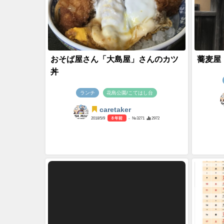
おそば屋さん「大島屋」さんのカツ
蕎麦屋
丼
ランチ
花島公園/こてはし台
caretaker
2018/5/9
8 年前
- №3271
2972