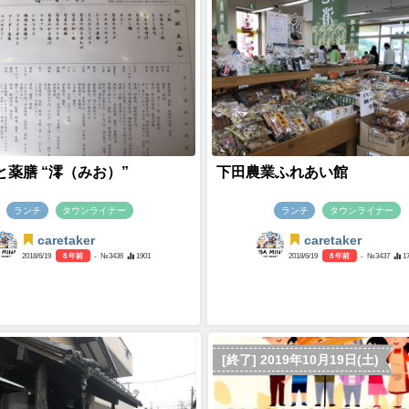
と薬膳 “澪（みお）”
下田農業ふれあい館
ランチ
タウンライナー
ランチ
タウンライナー
caretaker
caretaker
2018/6/19
8 年前
- №3436
1901
2018/6/19
8 年前
- №3437
1
[終了] 2019年10月19日(土)