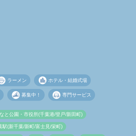
ラーメン
ホテル・結婚式場
募集中！
専門サービス
なと公園・市役所(千葉港/登戸/新田町)
葉駅(新千葉/新町/富士見/栄町)