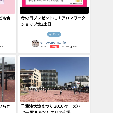
子ども食
母の日プレゼントに！アロマワーク
ショップ第2土日
イベント
enjoyaromalife
912
2023/5/12
3 年前
- №13696
1262
港びらき
千葉湊大漁まつり 2016 ケーズハー
バー周辺 みなとエリア会場