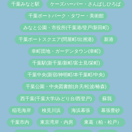
千葉みなと駅
ケーズハーバー・さんばしひろば
千葉ポートパーク・タワー・美術館
みなと公園・市役所(千葉港/登戸/新田町)
千葉ポートスクエア(問屋町/出洲港)
新港
幸町団地・ガーデンタウン(幸町)
千葉駅(新千葉/新町/富士見/栄町)
千葉中央(新宿/神明町/本千葉町/中央)
千葉公園・中央図書館(弁天/松波/椿森)
西千葉(千葉大学/みどり台/西登戸)
蘇我
稲毛海岸
検見川浜
海浜幕張
幕張豊砂
千葉市内
東京湾岸・内房
東葛（柏・松戸）