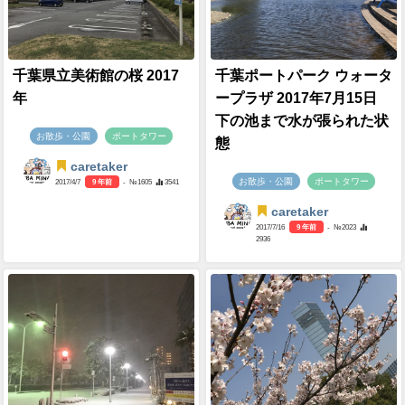
千葉県立美術館の桜 2017
千葉ポートパーク ウォータ
年
ープラザ 2017年7月15日
下の池まで水が張られた状
お散歩・公園
ポートタワー
態
caretaker
お散歩・公園
ポートタワー
2017/4/7
9 年前
- №1605
3541
caretaker
2017/7/16
9 年前
- №2023
2936