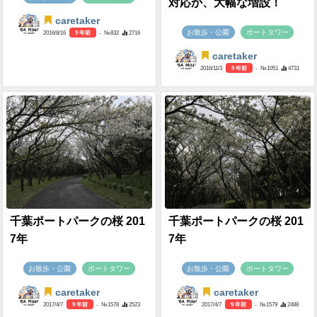
対応か、大幅な増設！
caretaker
お散歩・公園
ポートタワー
2016/8/16
9 年前
- №832
2716
caretaker
2016/11/3
9 年前
- №1051
4731
千葉ポートパークの桜 201
千葉ポートパークの桜 201
7年
7年
お散歩・公園
ポートタワー
お散歩・公園
ポートタワー
caretaker
caretaker
2017/4/7
9 年前
- №1578
2523
2017/4/7
9 年前
- №1579
2488