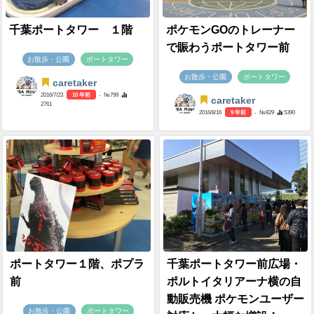
千葉ポートタワー １階
ポケモンGOのトレーナー
で賑わうポートタワー前
お散歩・公園
ポートタワー
お散歩・公園
ポートタワー
caretaker
2016/7/23
10 年前
- №799
caretaker
2761
2016/8/16
9 年前
- №829
5390
ポートタワー１階、ポプラ
千葉ポートタワー前広場・
前
ポルトイタリアーナ横の自
動販売機 ポケモンユーザー
お散歩・公園
ポートタワー