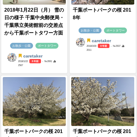
2018年1月22日（月） 雪の
千葉ポートパークの桜 201
日の様子 千葉中央郵便局・
8年
千葉県立美術館前の交差点
お散歩・公園
ポートタワー
から千葉ポートタワー方面
caretaker
お散歩・公園
ポートタワー
2018/3/30
8 年前
- №2937
2011
caretaker
2018/1/22
8 年前
- №2691
2567
千葉ポートパークの桜 201
千葉ポートパークの桜 201