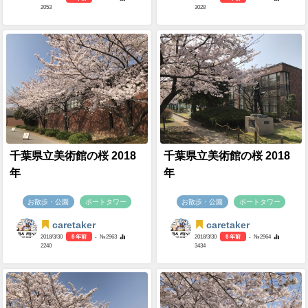
2053
3028
千葉県立美術館の桜 2018
千葉県立美術館の桜 2018
年
年
お散歩・公園
ポートタワー
お散歩・公園
ポートタワー
caretaker
caretaker
2018/3/30
8 年前
- №2963
2018/3/30
8 年前
- №2964
2240
3434