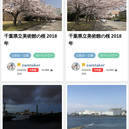
千葉県立美術館の桜 2018
千葉県立美術館の桜 2018
年
年
お散歩・公園
ポートタワー
お散歩・公園
ポートタワー
caretaker
caretaker
2018/3/30
8 年前
- №2968
2018/3/30
8 年前
- №2969
3126
2625