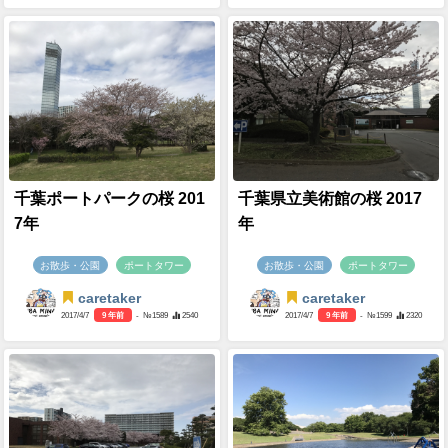
千葉ポートパークの桜 201
千葉県立美術館の桜 2017
7年
年
お散歩・公園
ポートタワー
お散歩・公園
ポートタワー
caretaker
caretaker
2017/4/7
9 年前
- №1589
2540
2017/4/7
9 年前
- №1599
2320