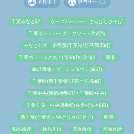
募集中！
専門サービス
千葉みなと駅
ケーズハーバー・さんばしひろば
千葉ポートパーク・タワー・美術館
みなと公園・市役所(千葉港/登戸/新田町)
千葉ポートスクエア(問屋町/出洲港)
新港
幸町団地・ガーデンタウン(幸町)
千葉駅(新千葉/新町/富士見/栄町)
千葉中央(新宿/神明町/本千葉町/中央)
千葉公園・中央図書館(弁天/松波/椿森)
西千葉(千葉大学/みどり台/西登戸)
蘇我
稲毛海岸
検見川浜
海浜幕張
幕張豊砂