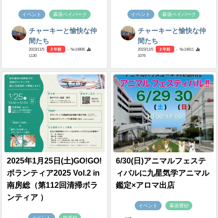
イベント
幕張ベイパーク
イベント
幕張ベイパーク
チャーキーと愉快な仲
チャーキーと愉快な仲
間たち
間たち
2023/11/5
2 年前
- №14806
2023/11/5
2 年前
- №14811
1130
1076
2025年1月25日(土)GO!GO!
6/30(日)アニマルフェステ
ボランティア2025 Vol.2 in
ィバルに九星気学アニマル
南房総（第112回清掃ボラ
鑑定×アロマ出店
ンティア ）
イベント
幕張豊砂
イベント
南房総