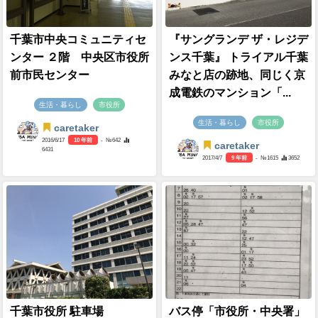
千葉市中央コミュニティセ
『サングランデ ザ・レジデ
ンター ２階 中央区市役所
ンス千葉』 トライアル千葉
前市民センター
みなと店の跡地、同じく京
成電鉄のマンション「...
生活・暮らし
市役所
生活・暮らし
市役所
caretaker
2016/6/17
10 年前
- №642
caretaker
6431
2017/4/7
9 年前
- №1615
3652
千葉市役所 駐車場
バス停「市役所・中央署」