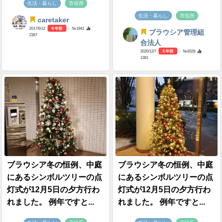
生活・暮らし
市役所
生活・暮らし
市役所
caretaker
2017/6/12
9 年前
- №1841
ブラウシア管理組
2367
合法人
2020/12/7
5 年前
- №8328
1381
ブラウシア冬の恒例、中庭
ブラウシア冬の恒例、中庭
にあるシンボルツリーの点
にあるシンボルツリーの点
灯式が12月5日の夕方行わ
灯式が12月5日の夕方行わ
れました。 例年ですと...
れました。 例年ですと...