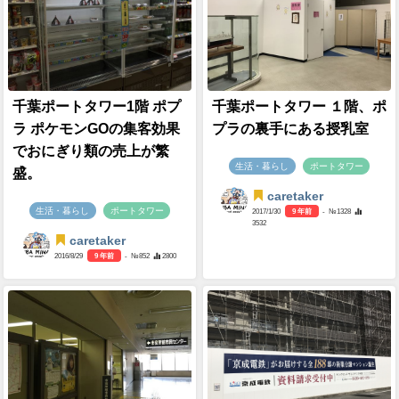
千葉ポートタワー1階 ポプ
千葉ポートタワー １階、ポ
ラ ポケモンGOの集客効果
プラの裏手にある授乳室
でおにぎり類の売上が繁
生活・暮らし
ポートタワー
盛。
caretaker
生活・暮らし
ポートタワー
2017/1/30
9 年前
- №1328
3532
caretaker
2016/8/29
9 年前
- №852
2800