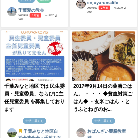
enjoyaromalife
2024/6/22
2 年前
- №16079
千葉愛の教会
1034
2025/1/11
1 年前
- №17157
1077
千葉みなと地区では 民生委
2017年9月14日の薬膳ごは
員・児童委員、ならびに主
ん。 ・ ・ ・ ◆貧血対策ご
任児童委員 を募集しており
はん◆ ・玄米ごはん ・と
ます
うふとねぎのお...
生活・暮らし
生活・暮らし
千葉みなと地区自
おばんざい薬膳教室
治会連合会・千葉みな
結