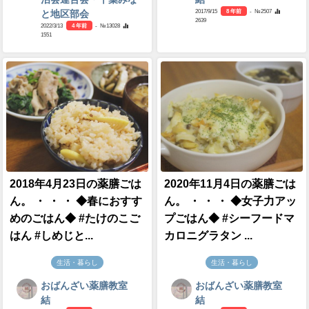
2017/9/15
8 年前
- №2507
と地区部会
2639
2022/3/13
4 年前
- №13028
1551
2018年4月23日の薬膳ごは
2020年11月4日の薬膳ごは
ん。 ・ ・ ・ ◆春におすす
ん。 ・ ・ ・ ◆女子力アッ
めのごはん◆ #たけのこご
プごはん◆ #シーフードマ
はん #しめじと...
カロニグラタン ...
生活・暮らし
生活・暮らし
おばんざい薬膳教室
おばんざい薬膳教室
結
結