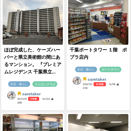
ほぼ完成した、ケーズハー
千葉ポートタワー １階 ポ
バーと県立美術館の間にあ
プラ店内
るマンション。 『プレミア
生活・暮らし
ポートタワー
ムレジデンス 千葉県立...
caretaker
生活・暮らし
さんばしひろば
2016/7/23
10 年前
- №798
3746
caretaker
2017/1/29
9 年前
- №1313
3280