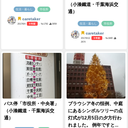
（小湊鐵道・千葉海浜交
生活・暮らし
市役所
通）
caretaker
生活・暮らし
市役所
2017/6/4
9 年前
- №1792
3059
caretaker
2017/6/12
9 年前
- №1840
2674
バス停「市役所・中央署」
ブラウシア冬の恒例、中庭
（小湊鐵道・千葉海浜交
にあるシンボルツリーの点
通）
灯式が12月5日の夕方行わ
れました。 例年ですと...