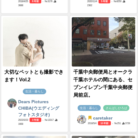
2018/4/25
8 年前
- №3176
2020/11/4
5 年前
- №8250
3688
2362
大切なペットとも撮影でき
千葉中央郵便局とオークラ
ます！Vol.2
千葉ホテルの間にある、セ
ブンイレブン千葉中央郵便
生活・暮らし
局前店。
Dears Pictures
CHIBA(ウエディング
生活・暮らし
さんばしひろば
フォトスタジオ)
caretaker
2023/3/23
3 年前
- №13317
2016/5/4
10 年前
- №251
3728
1668