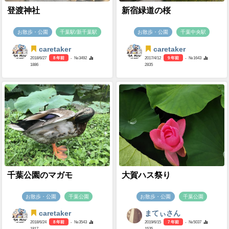
登渡神社
新宿緑道の桜
お散歩・公園
千葉駅/新千葉駅
お散歩・公園
千葉中央駅
caretaker
caretaker
2018/6/27
8 年前
- №3492
2017/4/12
9 年前
- №1643
1886
2835
千葉公園のマガモ
大賀ハス祭り
お散歩・公園
千葉公園
お散歩・公園
千葉公園
caretaker
まてぃさん
2018/6/24
8 年前
- №3543
2019/6/15
7 年前
- №5037
1817
1535