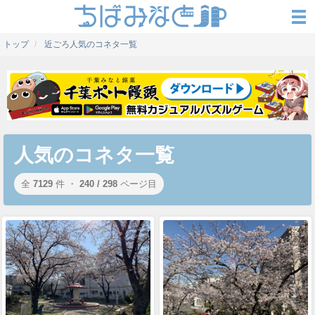
トップ
近ごろ人気のコネタ一覧
人気のコネタ一覧
全
7129
件 ・
240 / 298
ページ目