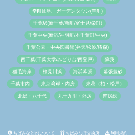
幸町団地・ガーデンタウン(幸町)
千葉駅(新千葉/新町/富士見/栄町)
千葉中央(新宿/神明町/本千葉町/中央)
千葉公園・中央図書館(弁天/松波/椿森)
西千葉(千葉大学/みどり台/西登戸)
蘇我
稲毛海岸
検見川浜
海浜幕張
幕張豊砂
千葉市内
東京湾岸・内房
東葛（柏・松戸）
北総・八千代
九十九里・外房
南房総
ちばみなとjpについて
ちばみなぽ交換所
利用規約