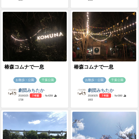
椿森コムナで一息
椿森コムナで一息
お散歩・公園
千葉公園
お散歩・公園
千葉公園
劇団みちたか
劇団みちたか
2019/3/25
7 年前
- №4359
2019/3/25
7 年前
- №4360
1738
1603