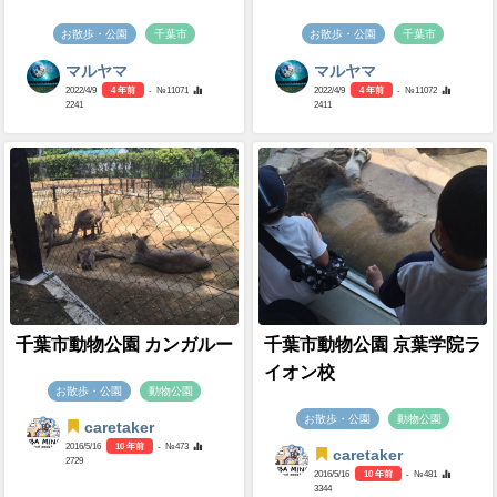
お散歩・公園
千葉市
お散歩・公園
千葉市
マルヤマ
マルヤマ
2022/4/9
4 年前
- №11071
2022/4/9
4 年前
- №11072
2241
2411
千葉市動物公園 カンガルー
千葉市動物公園 京葉学院ラ
イオン校
お散歩・公園
動物公園
お散歩・公園
動物公園
caretaker
2016/5/16
10 年前
- №473
caretaker
2729
2016/5/16
10 年前
- №481
3344