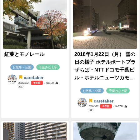
紅葉とモノレール
2018年1月22日（月） 雪の
日の様子 ホテルポートプラ
お散歩・公園
千葉みなと駅
ザちば・NTTドコモ千葉ビ
ル・ホテルニューツカモ...
caretaker
2016/11/24
9 年前
- №1144
2657
お散歩・公園
千葉みなと駅
caretaker
2018/1/22
8 年前
- №2714
1981