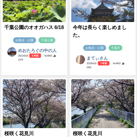
千葉公園のオオガハス 6/18
今年は長らく楽しめまし
た。
お散歩・公園
千葉公園
お散歩・公園
千葉市
めおたろぐの中の人
2021/6/18
5 年前
- №9063
まてぃさん
2379
2019/4/18
7 年前
- №4663
2481
桜咲く花見川
桜咲く花見川