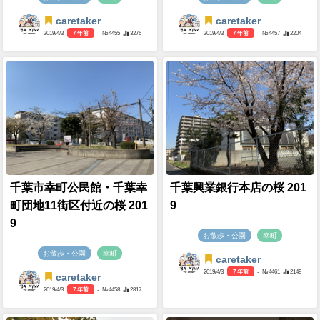
caretaker
caretaker
2019/4/3
7 年前
- №4455
3276
2019/4/3
7 年前
- №4457
2204
千葉市幸町公民館・千葉幸
千葉興業銀行本店の桜 201
町団地11街区付近の桜 201
9
9
お散歩・公園
幸町
お散歩・公園
幸町
caretaker
2019/4/3
7 年前
- №4461
2149
caretaker
2019/4/3
7 年前
- №4458
2817