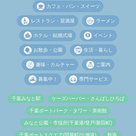
カフェ・パン・スイーツ
レストラン・居酒屋
ラーメン
ホテル・結婚式場
イベント
お散歩・公園
生活・暮らし
趣味・カルチャー
ご案内
募集中！
専門サービス
千葉みなと駅
ケーズハーバー・さんばしひろば
千葉ポートパーク・タワー・美術館
みなと公園・市役所(千葉港/登戸/新田町)
千葉ポートスクエア(問屋町/出洲港)
新港