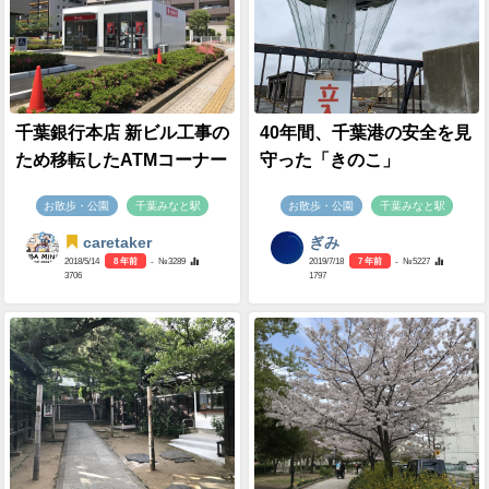
千葉銀行本店 新ビル工事の
40年間、千葉港の安全を見
ため移転したATMコーナー
守った「きのこ」
お散歩・公園
千葉みなと駅
お散歩・公園
千葉みなと駅
caretaker
ぎみ
2018/5/14
8 年前
- №3289
2019/7/18
7 年前
- №5227
3706
1797