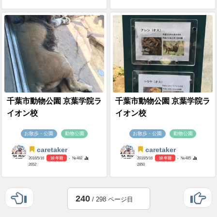
千葉市動物公園 京葉学院ラ
千葉市動物公園 京葉学院ラ
イオン校
イオン校
お散歩・公園
動物公園
お散歩・公園
動物公園
caretaker
caretaker
2016/5/16
10 年前
- №482
2016/5/16
10 年前
- №485
2652
2850
240
/ 298 ページ目