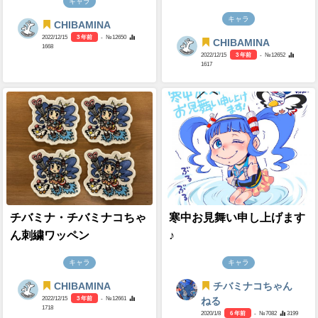
キャラ
キャラ
CHIBAMINA
2022/12/15
3 年前
- №12650
CHIBAMINA
1668
2022/12/15
3 年前
- №12652
1617
チバミナ・チバミナコちゃ
寒中お見舞い申し上げます
ん刺繍ワッペン
♪
キャラ
キャラ
CHIBAMINA
チバミナコちゃん
2022/12/15
3 年前
- №12661
ねる
1718
2020/1/8
6 年前
- №7082
3199