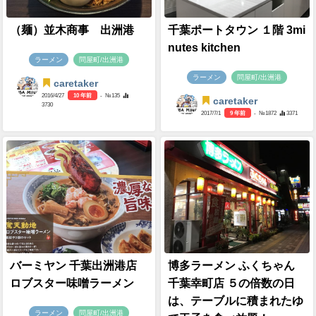
（麺）並木商事 出洲港
千葉ポートタウン １階 3mi
nutes kitchen
ラーメン
問屋町/出洲港
ラーメン
問屋町/出洲港
caretaker
2016/4/27
10 年前
- №135
caretaker
3730
2017/7/1
9 年前
- №1872
3371
バーミヤン 千葉出洲港店
博多ラーメン ふくちゃん
ロブスター味噌ラーメン
千葉幸町店 ５の倍数の日
は、テーブルに積まれたゆ
ラーメン
問屋町/出洲港