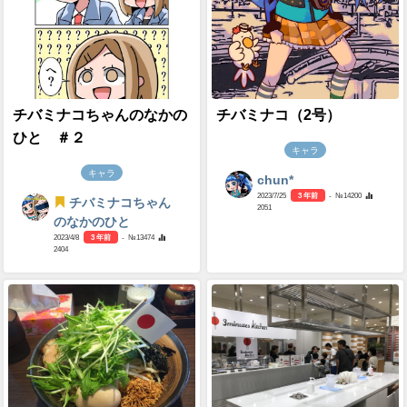
チバミナコちゃんのなかの
チバミナコ（2号）
ひと ＃２
キャラ
キャラ
chun*
2023/7/25
3 年前
- №14200
チバミナコちゃん
2051
のなかのひと
2023/4/8
3 年前
- №13474
2404