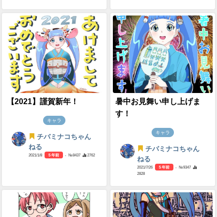
【2021】謹賀新年！
暑中お見舞い申し上げま
す！
キャラ
キャラ
チバミナコちゃん
ねる
チバミナコちゃん
2021/1/8
5 年前
- №8437
2762
ねる
2021/7/26
5 年前
- №9347
2828