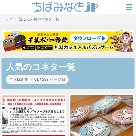
トップ
近ごろ人気のコネタ一覧
人気のコネタ一覧
全
7128
件 ・
81 / 297
ページ目