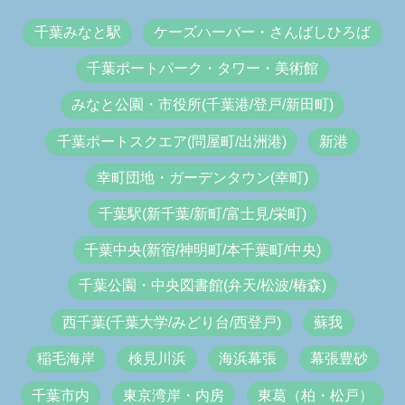
千葉みなと駅
ケーズハーバー・さんばしひろば
千葉ポートパーク・タワー・美術館
みなと公園・市役所(千葉港/登戸/新田町)
千葉ポートスクエア(問屋町/出洲港)
新港
幸町団地・ガーデンタウン(幸町)
千葉駅(新千葉/新町/富士見/栄町)
千葉中央(新宿/神明町/本千葉町/中央)
千葉公園・中央図書館(弁天/松波/椿森)
西千葉(千葉大学/みどり台/西登戸)
蘇我
稲毛海岸
検見川浜
海浜幕張
幕張豊砂
千葉市内
東京湾岸・内房
東葛（柏・松戸）