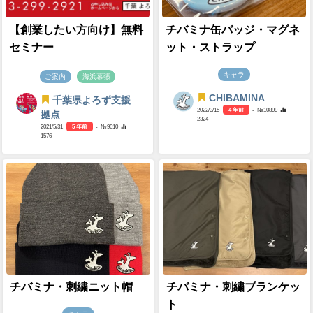
【創業したい方向け】無料
チバミナ缶バッジ・マグネ
セミナー
ット・ストラップ
キャラ
ご案内
海浜幕張
CHIBAMINA
千葉県よろず支援
2022/3/15
4 年前
- №10899
拠点
2324
2021/5/31
5 年前
- №9010
1576
チバミナ・刺繍ニット帽
チバミナ・刺繍ブランケッ
ト