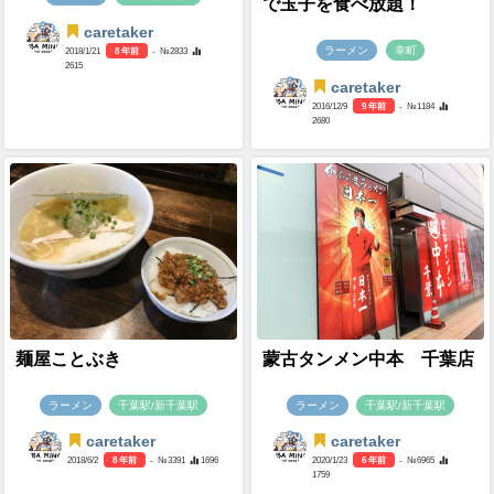
で玉子を食べ放題！
caretaker
ラーメン
幸町
2018/1/21
8 年前
- №2833
2615
caretaker
2016/12/9
9 年前
- №1184
2680
麺屋ことぶき
蒙古タンメン中本 千葉店
ラーメン
千葉駅/新千葉駅
ラーメン
千葉駅/新千葉駅
caretaker
caretaker
2018/6/2
8 年前
- №3391
1696
2020/1/23
6 年前
- №6965
1759