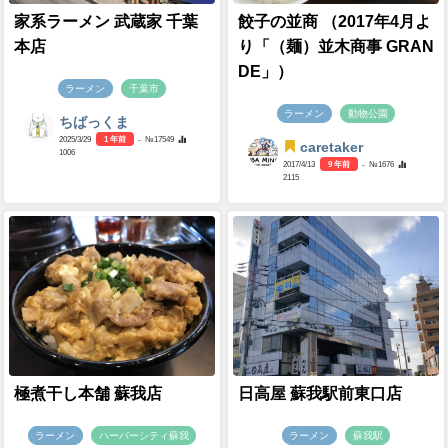
家系ラーメン 武蔵家 千葉
餃子の並商 （2017年4月よ
本店
り「（麺）並木商事 GRAN
DE」）
ラーメン
千葉市
ラーメン
動物公園
ちばっくま
2025/3/29
1 年前
- №17549
caretaker
1006
2017/4/13
9 年前
- №1676
2115
極煮干し本舗 蘇我店
日高屋 蘇我駅前東口店
ラーメン
ハーバーシティ蘇我
ラーメン
蘇我駅