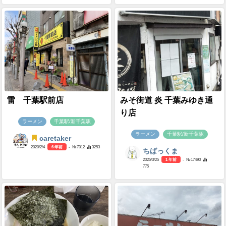
雷 千葉駅前店
みそ街道 炎 千葉みゆき通
り店
ラーメン
千葉駅/新千葉駅
ラーメン
千葉駅/新千葉駅
caretaker
2020/2/4
6 年前
- №7012
3253
ちばっくま
2025/3/25
1 年前
- №17490
775