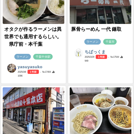
オタクが作るラーメンは異
豚骨らーめん 一代 鎌取
世界でも通用するらしい。
ラーメン
千葉市
県庁前・本千葉
ちばっくま
ラーメン
千葉中央駅
2025/3/29
1 年前
- №17544
949
yasuyasuko
2025/3/8
1 年前
- №17404
1096