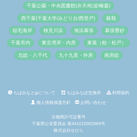
千葉公園・中央図書館(弁天/松波/椿森)
西千葉(千葉大学/みどり台/西登戸)
蘇我
稲毛海岸
検見川浜
海浜幕張
幕張豊砂
千葉市内
東京湾岸・内房
東葛（柏・松戸）
北総・八千代
九十九里・外房
南房総
ちばみなとjpについて
ちばみなぽ交換所
利用規約
個人情報保護方針
お問い合わせ
古物商許可証番号
千葉県公安委員会 第441010002869号
株式会社せひら