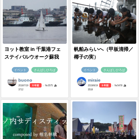
ヨット教室 in 千葉港フェ
帆船みらいへ（甲板清掃／
ステイバルウオーク蘇我
椰子の実）
イベント
さんばしひろば
イベント
さんばしひろば
buono
miraie
2018/7/19
8 年前
- №3575
2019/8/19
6 年前
- №5478
3712
3518