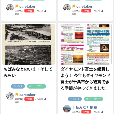
caretaker
caretaker
2018/8/21
7 年前
- №3739
2018/8/21
7 年前
- №3749
1833
3410
ちばみなとのいま・そして
ダイヤモンド富士を鑑賞し
みらい
よう！ 今年もダイヤモンド
富士が千葉市から観賞でき
イベント
ポートタワー
る季節がやってきました...
caretaker
イベント
ポートタワー
2018/8/21
7 年前
- №3770
2886
千葉みなと情報
2017/9/29
8 年前
- №2293