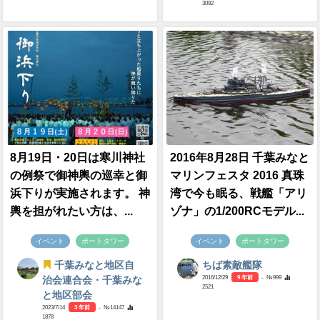
3092
8月19日・20日は寒川神社
2016年8月28日 千葉みなと
の例祭で御神輿の巡幸と御
マリンフェスタ 2016 真珠
浜下りが実施されます。 神
湾で今も眠る、戦艦「アリ
輿を担がれたい方は、...
ゾナ」の1/200RCモデル...
イベント
ポートタワー
イベント
ポートタワー
千葉みなと地区自
ちば素敵艦隊
2016/12/29
9 年前
- №999
治会連合会・千葉みな
2521
と地区部会
2023/7/14
3 年前
- №14147
1878