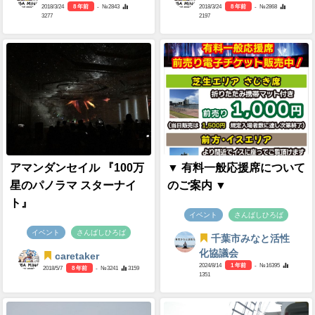
2018/3/24
8 年前
- №2843
2018/3/24
8 年前
- №2868
3277
2197
アマンダンセイル 『100万
▼ 有料一般応援席について
星のパノラマ スターナイ
のご案内 ▼
ト』
イベント
さんばしひろば
イベント
さんばしひろば
千葉市みなと活性
化協議会
caretaker
2024/8/14
1 年前
- №16395
2018/5/7
8 年前
- №3241
3159
1351