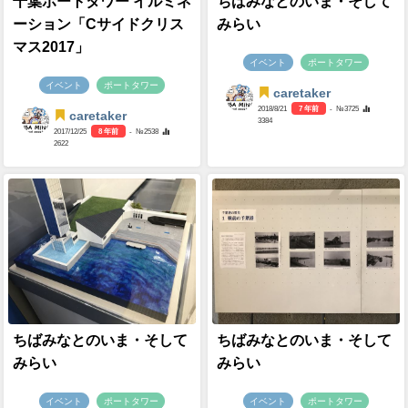
千葉ポートタワー イルミネ
ちばみなとのいま・そして
ーション「Cサイドクリス
みらい
マス2017」
イベント
ポートタワー
イベント
ポートタワー
caretaker
2018/8/21
7 年前
- №3725
caretaker
3384
2017/12/25
8 年前
- №2538
2622
ちばみなとのいま・そして
ちばみなとのいま・そして
みらい
みらい
イベント
ポートタワー
イベント
ポートタワー