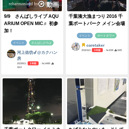
動画
9/9 さんばしライブ AQU
千葉湊大漁まつり 2016 千
ARIUM OPEN MIC♬ 初参
葉ポートパーク メイン会場
加！
イベント
ポートタワー
イベント
さんばしひろば
caretaker
2016/11/3
9 年前
- №1039
3420
河上佑彷🎷@カクハン
房
2023/9/11
2 年前
- №14485
1813