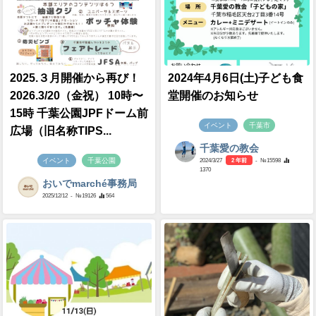
2025.３月開催から再び！
2024年4月6日(土)子ども食
2026.3/20（金祝） 10時〜
堂開催のお知らせ
15時 千葉公園JPFドーム前
イベント
千葉市
広場（旧名称TIPS...
千葉愛の教会
イベント
千葉公園
2024/3/27
2 年前
- №15598
1370
おいでmarché事務局
2025/12/12
- №19126
564