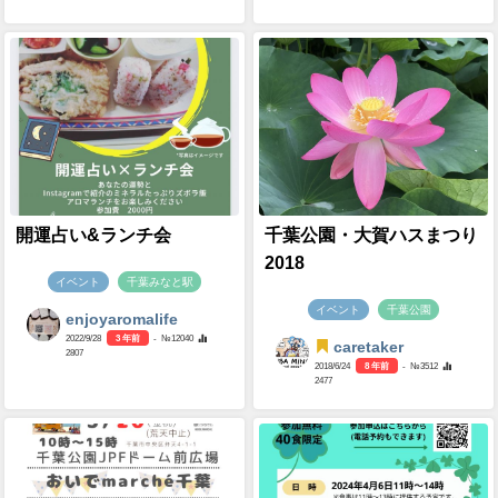
開運占い&ランチ会
千葉公園・大賀ハスまつり
2018
イベント
千葉みなと駅
イベント
千葉公園
enjoyaromalife
2022/9/28
3 年前
- №12040
caretaker
2807
2018/6/24
8 年前
- №3512
2477