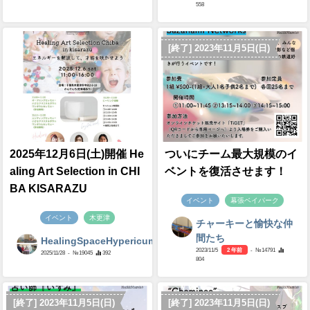
558
[終了] 2023年11月5日(日)
2025年12月6日(土)開催 He
ついにチーム最大規模のイ
aling Art Selection in CHI
ベントを復活させます！
BA KISARAZU
イベント
幕張ベイパーク
イベント
木更津
チャーキーと愉快な仲
間たち
HealingSpaceHypericum
2023/11/5
2 年前
- №14791
2025/11/28
- №19045
392
804
[終了] 2023年11月5日(日)
[終了] 2023年11月5日(日)