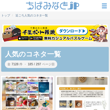
トップ
近ごろ人気のコネタ一覧
人気のコネタ一覧
全
7128
件 ・
185 / 297
ページ目