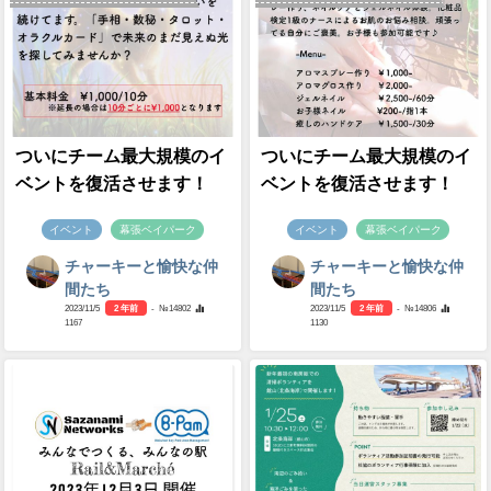
ついにチーム最大規模のイ
ついにチーム最大規模のイ
ベントを復活させます！
ベントを復活させます！
イベント
幕張ベイパーク
イベント
幕張ベイパーク
チャーキーと愉快な仲
チャーキーと愉快な仲
間たち
間たち
2023/11/5
2 年前
- №14802
2023/11/5
2 年前
- №14806
1167
1130