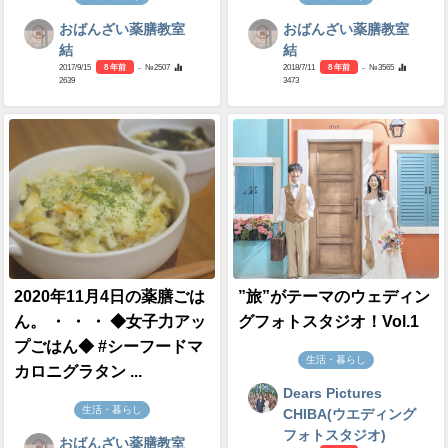
おばんざい薬膳教室
おばんざい薬膳教室
結
結
2017/9/15
8 年前
- №2507
2018/7/11
8 年前
- №3565
2639
3473
2020年11月4日の薬膳ごは
”旅”がテーマのウェディン
ん。 ・ ・ ・ ◆女子力アッ
グフォトスタジオ！Vol.1
プごはん◆ #シーフードマ
生活・暮らし
カロニグラタン ...
Dears Pictures
生活・暮らし
CHIBA(ウエディング
フォトスタジオ)
おばんざい薬膳教室