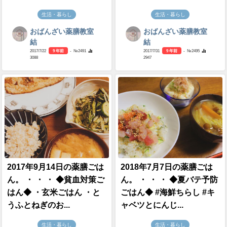
生活・暮らし
生活・暮らし
おばんざい薬膳教室
おばんざい薬膳教室
結
結
2017/7/22
9 年前
- №2491
2017/7/31
9 年前
- №2495
3088
2947
2017年9月14日の薬膳ごは
2018年7月7日の薬膳ごは
ん。 ・ ・ ・ ◆貧血対策ご
ん。 ・ ・ ・ ◆夏バテ予防
はん◆ ・玄米ごはん ・と
ごはん◆ #海鮮ちらし #キ
うふとねぎのお...
ャベツとにんじ...
生活・暮らし
生活・暮らし