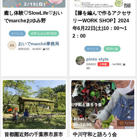
癒し体験♡SlowLife♡おい
【籐を編んで作るアクセサ
でmarcheおゆみ野
リーWORK SHOP】2024
年6月22日(土)10：00〜1
イベント
浜野/おゆみ野/誉田
2：00
おいでmarché事務局
イベント
昭和の森
2025/12/22
- №19157
516
pinto style
2024/5/21
2 年前
- №15962
960
首都圏近郊の千葉県市原市
中川守和と語ろう会