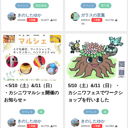
イベント
海浜幕張
イベント
西千葉
きのしたゆか
ガラスの言葉
2024/2/6
2 年前
- №15377
916
2025/5/14
1 年前
- №17794
748
＜5/10（土）&/11（日）
5/10（土）&/11（日） ・
・カシニワマルシェ開催の
カシニワフェスでワークシ
お知らせ＞
ョップを行いました
イベント
柏
イベント
柏
きのしたゆか
きのしたゆか
2025/5/5
1 年前
- №17754
876
2025/5/16
1 年前
- №17804