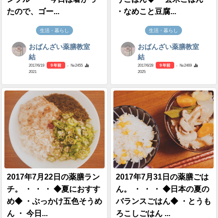
たので、ゴー...
・なめこと豆腐...
生活・暮らし
生活・暮らし
おばんざい薬膳教室
おばんざい薬膳教室
結
結
2017/6/19
9 年前
- №2455
2017/6/28
9 年前
- №2469
2021
2025
2017年7月22日の薬膳ラン
2017年7月31日の薬膳ごは
チ。 ・ ・ ・ ◆夏におすす
ん。 ・ ・ ・ ◆日本の夏の
め◆ ・ぶっかけ五色そうめ
バランスごはん◆ ・とうも
ん ・ 今日...
ろこしごはん ...