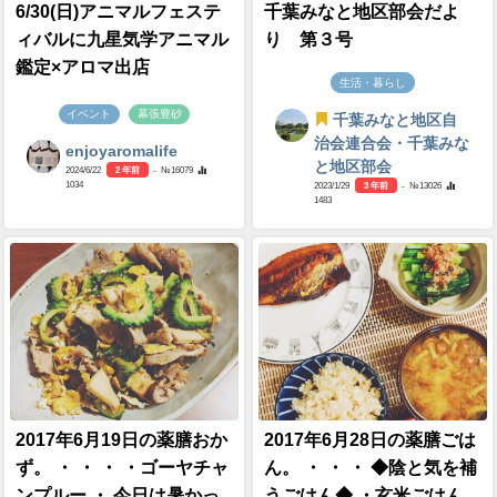
6/30(日)アニマルフェステ
千葉みなと地区部会だよ
ィバルに九星気学アニマル
り 第３号
鑑定×アロマ出店
生活・暮らし
イベント
幕張豊砂
千葉みなと地区自
治会連合会・千葉みな
enjoyaromalife
と地区部会
2024/6/22
2 年前
- №16079
1034
2023/1/29
3 年前
- №13026
1483
2017年6月19日の薬膳おか
2017年6月28日の薬膳ごは
ず。 ・ ・ ・ ・ゴーヤチャ
ん。 ・ ・ ・ ◆陰と気を補
ンプルー ・ 今日は暑かっ
うごはん◆ ・玄米ごはん