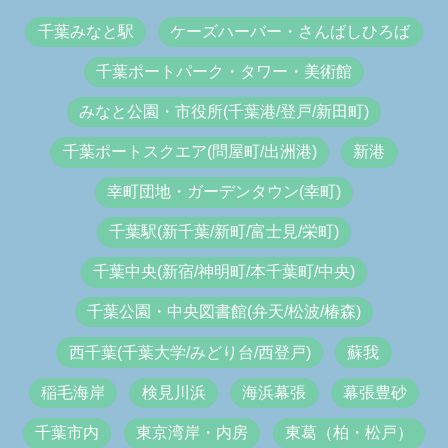
千葉みなと駅
ケーズハーバー・さんばしひろば
千葉ポートパーク・タワー・美術館
みなと公園・市役所(千葉港/登戸/新田町)
千葉ポートスクエア(問屋町/出洲港)
新港
幸町団地・ガーデンタウン(幸町)
千葉駅(新千葉/新町/富士見/栄町)
千葉中央(新宿/神明町/本千葉町/中央)
千葉公園・中央図書館(弁天/松波/椿森)
西千葉(千葉大学/みどり台/西登戸)
蘇我
稲毛海岸
検見川浜
海浜幕張
幕張豊砂
千葉市内
東京湾岸・内房
東葛（柏・松戸）