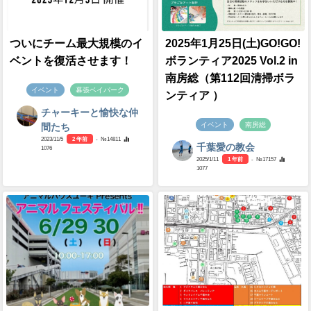
ついにチーム最大規模のイ
2025年1月25日(土)GO!GO!
ベントを復活させます！
ボランティア2025 Vol.2 in
南房総（第112回清掃ボラ
イベント
幕張ベイパーク
ンティア ）
チャーキーと愉快な仲
イベント
南房総
間たち
2023/11/5
2 年前
- №14811
千葉愛の教会
1076
2025/1/11
1 年前
- №17157
1077