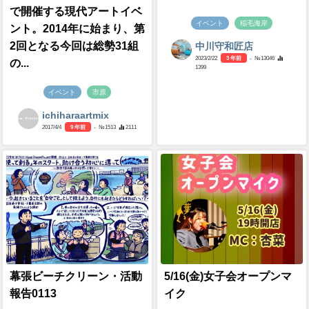
で開催する現代アートイベ
イベント
稲毛海岸
ント。2014年に始まり、第
2回となる今回は総勢31組
中川守和匠店
2023/2/22
3 年前
- №13046
の...
1399
イベント
市原
ichiharaartmix
2017/4/4
9 年前
- №1513
2111
幕張ビーチクリーン・活動
5/16(金)女子会オープンマ
報告0113
イク