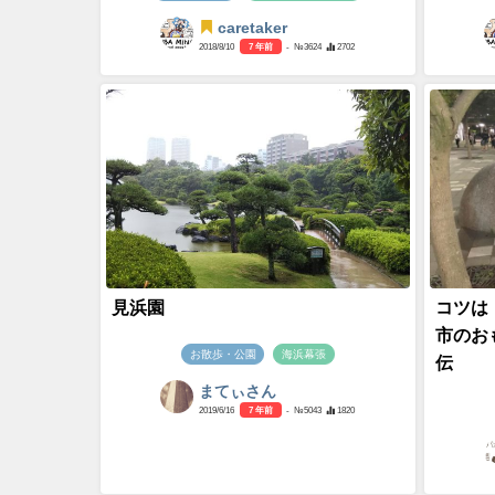
caretaker
2018/8/10
7 年前
- №3624
2702
見浜園
コツは
市のお
お散歩・公園
海浜幕張
伝
まてぃさん
2019/6/16
7 年前
- №5043
1820