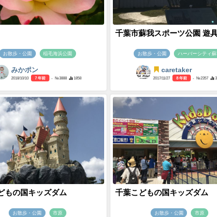
千葉市蘇我スポーツ公園 遊
お散歩・公園
稲毛海浜公園
お散歩・公園
ハーバーシティ蘇
みかポン
caretaker
2018/10/10
7 年前
- №3888
1858
2017/11/27
8 年前
- №2357
3
どもの国キッズダム
千葉こどもの国キッズダム
お散歩・公園
市原
お散歩・公園
市原