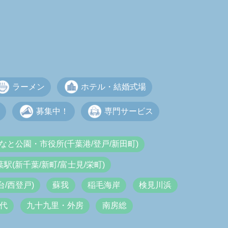
ラーメン
ホテル・結婚式場
募集中！
専門サービス
なと公園・市役所(千葉港/登戸/新田町)
葉駅(新千葉/新町/富士見/栄町)
/西登戸)
蘇我
稲毛海岸
検見川浜
代
九十九里・外房
南房総