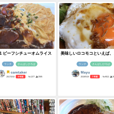
-01 ビーフシチューオムライス
美味しいロコモコといえば、、
ランチ
さんばしひろば
ランチ
さんばしひろば
caretaker
Mayu
2017/3/10
9 年前
- №1377
2595
2019/5/19
7 年前
- №4913
2