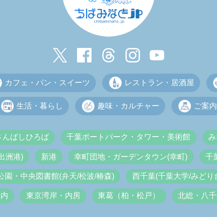
カフェ・パン・スイーツ
レストラン・居酒屋
生活・暮らし
趣味・カルチャー
ご案内
さんばしひろば
千葉ポートパーク・タワー・美術館
み
出洲港)
新港
幸町団地・ガーデンタウン(幸町)
千
公園・中央図書館(弁天/松波/椿森)
西千葉(千葉大学/みどり台
市内
東京湾岸・内房
東葛（柏・松戸）
北総・八千