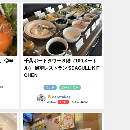
🤤❤️
千葉ポートタワー３階（109メート
ル） 展望レストラン SEAGULL KIT
CHEN
ランチ
ポートタワー
677
caretaker
2018/2/27
8 年前
- №2773
3617