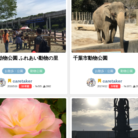
動物公園 ふれあい動物の里
千葉市動物公園
お散歩・公園
動物公園
お散歩・公園
動物公園
caretaker
caretaker
2016/5/16
10 年前
- №505
2882
2017/4/12
9 年前
- №1671
2