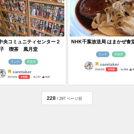
中央コミュニティセンター２
NHK千葉放送局 はまかぜ食
菓子 喫茶 風月堂
ランチ
市役所
ランチ
市役所
caretaker
2018/3/30
8 年前
- №3068
3
caretaker
2017/5/26
9 年前
- №1757
3439
228
/ 297 ページ目