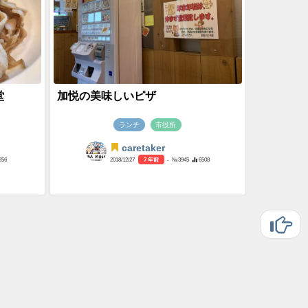
堂
加悦の美味しいピザ
ランチ
市役所
caretaker
856
2018/12/27
7 年前
- №3945
6508