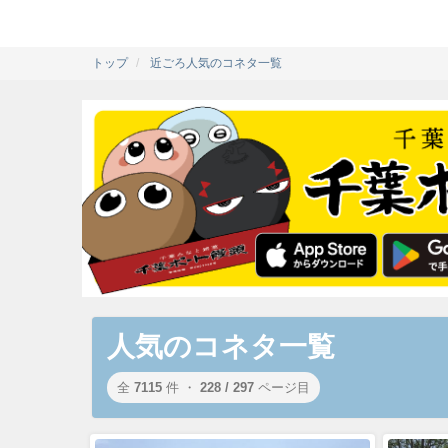
トップ
近ごろ人気のコネタ一覧
人気のコネタ一覧
全
7115
件 ・
228 / 297
ページ目