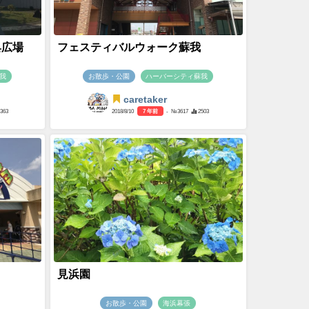
具広場
フェスティバルウォーク蘇我
我
お散歩・公園
ハーバーシティ蘇我
caretaker
363
2018/8/10
7 年前
- №3617
2503
見浜園
お散歩・公園
海浜幕張