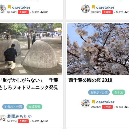
caretaker
caretaker
2018/4/29
8 年前
- №3320
2002
2018/4/29
8 年前
- №3330
2
「恥ずかしがらない」 千葉
西千葉公園の桜 2019
もしろフォトジェニック発見
お散歩・公園
西千葉
caretaker
お散歩・公園
海浜幕張
2019/3/30
7 年前
- №4575
1
劇団みちたか
2019/2/14
7 年前
- №4083
2395