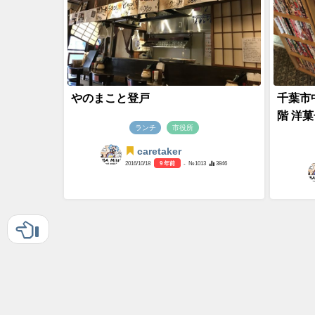
やのまこと登戸
千葉市
階 洋
ランチ
市役所
caretaker
2016/10/18
9 年前
- №1013
3846