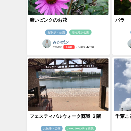
濃いピンクのお花
バラ
お散歩・公園
稲毛海浜公園
みかポン
2018/10/8
7 年前
- №3884
1744
フェスティバルウォーク蘇我 ２階
千葉こ
お散歩・公園
ハーバーシティ蘇我