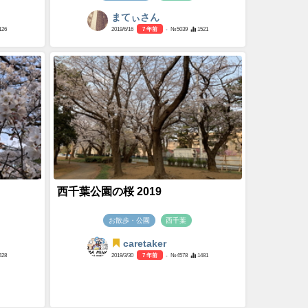
まてぃさん
126
2019/6/16
7 年前
- №5039
1521
西千葉公園の桜 2019
お散歩・公園
西千葉
caretaker
428
2019/3/30
7 年前
- №4578
1481