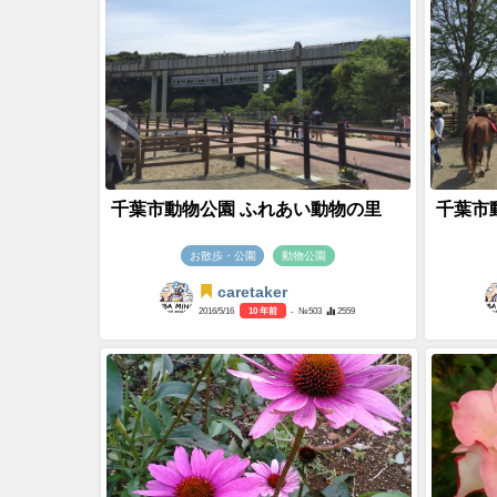
千葉市動物公園 ふれあい動物の里
千葉市
お散歩・公園
動物公園
caretaker
2016/5/16
10 年前
- №503
2559