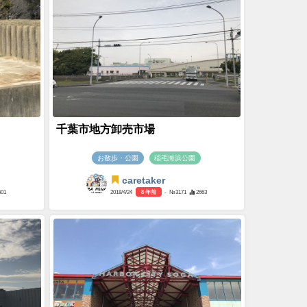
千葉市地方卸売市場
お散歩・公園
稲毛海浜公園
caretaker
601
2018/4/24
8 年前
- №3171
2663