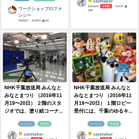
caretaker
2016/11/20
9 年前
- №1075
ワークショップのファ
2490
ンシー
2026/3/27
- №19479
243
NHK千葉放送局 みんなと
NHK千葉放送局 みんなと
みなとまつり （2016年11
みなとまつり （2016年11
月19〜20日） ２階のスタ
月19〜20日） １階ロビー
ジオでは、塗り絵コーナ...
受付には、千葉のゆるキ...
イベント
市役所
イベント
市役所
caretaker
caretaker