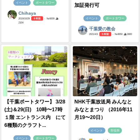
イベント
ポートタワー
加証発行可
Chihaya
イベント
ポートタワー
2019/10/29
6 年前
- №6009
2104
千葉愛の教会
2021/4/3
5 年前
- №8650
2800
【千葉ポートタワー】 3/28
NHK千葉放送局 みんなと
(土)＆29(日) 10時〜17時
みなとまつり （2016年11
１階 エントランス内 にて
月19〜20日）
6種類のクラフト...
イベント
市役所
イベント
ポートタワー