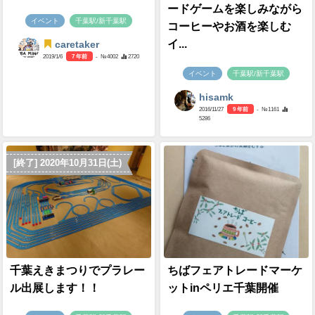
ードゲームを楽しみながら
イベント
千葉駅/新千葉駅
コーヒーやお酒を楽しむ
イ...
caretaker
2019/1/6
7 年前
- №4002
2720
イベント
千葉駅/新千葉駅
hisamk
2016/11/27
9 年前
- №1161
5286
[終了] 2020年10月31日(土)
千葉えきまつりでプラレー
ちばフェアトレードマーケ
ル出展します！！
ットinペリエ千葉開催