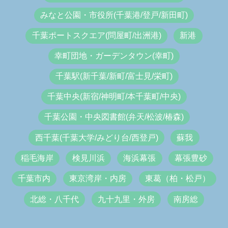
みなと公園・市役所(千葉港/登戸/新田町)
千葉ポートスクエア(問屋町/出洲港)
新港
幸町団地・ガーデンタウン(幸町)
千葉駅(新千葉/新町/富士見/栄町)
千葉中央(新宿/神明町/本千葉町/中央)
千葉公園・中央図書館(弁天/松波/椿森)
西千葉(千葉大学/みどり台/西登戸)
蘇我
稲毛海岸
検見川浜
海浜幕張
幕張豊砂
千葉市内
東京湾岸・内房
東葛（柏・松戸）
北総・八千代
九十九里・外房
南房総