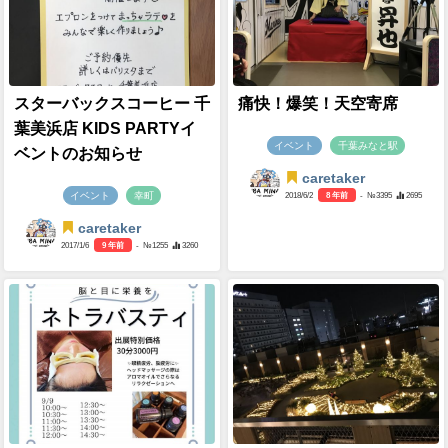
スターバックスコーヒー 千
痛快！爆笑！天空寄席
葉美浜店 KIDS PARTYイ
イベント
千葉みなと駅
ベントのお知らせ
caretaker
イベント
幸町
2018/6/2
8 年前
- №3395
2695
caretaker
2017/1/6
9 年前
- №1255
3260