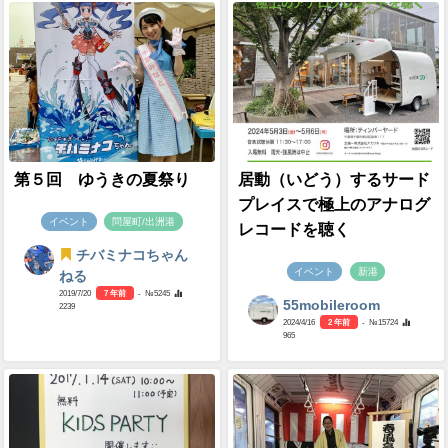
第５回 ゆうきの夏祭り
居動（いどう）するサード
プレイスで極上のアナログ
イベント
問屋町/出洲港
レコードを聴く
チバミナコちゃん
イベント
新港
ねる
2019/7/20
7 年前
- №5245
55mobileroom
2239
2024/4/16
2 年前
- №15724
965