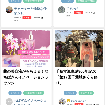
イベント
千葉駅/新千葉駅
イベント
千葉駅/新千葉駅
チャーキーと愉快な仲
てらっち
2022/1/3
4 年前
- №10170
間たち
2506
2020/10/5
5 年前
- №8151
2816
蘭の美容液がもらえる！@
千葉常胤生誕900年記念
ちばぎんイノベーションラ
「第17回千葉城さくら祭
ウンジ
り」
イベント
千葉駅/新千葉駅
イベント
千葉中央駅
ちばぎんイノベーショ
caretaker
2018/4/2
8 年前
- №3136
1965