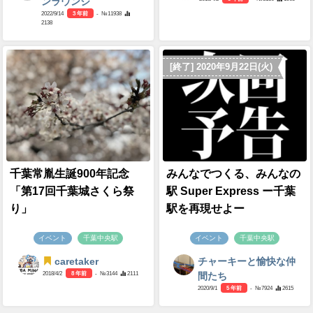
ンラウンジ
2022/9/14
3 年前
- №11938
2138
[終了] 2020年9月22日(火)
千葉常胤生誕900年記念
みんなでつくる、みんなの
「第17回千葉城さくら祭
駅 Super Express ー千葉
り」
駅を再現せよー
イベント
千葉中央駅
イベント
千葉中央駅
caretaker
チャーキーと愉快な仲
2018/4/2
8 年前
- №3144
2111
間たち
2020/9/1
5 年前
- №7924
2615