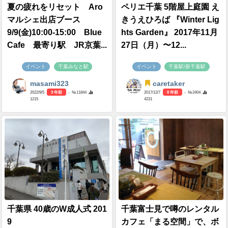
夏の疲れをリセット Aro
ペリエ千葉 5階屋上庭園 え
マルシェ出店ブース
きうえひろば 『Winter Lig
9/9(金)10:00-15:00 BIue
hts Garden』 2017年11月
Cafe 最寄り駅 JR京葉...
27日（月）〜12...
イベント
千葉みなと駅
イベント
千葉駅/新千葉駅
masami323
caretaker
2022/9/5
3 年前
- №11844
2017/12/7
8 年前
- №2404
1215
4231
千葉県 40歳のW成人式 201
千葉富士見で噂のレンタル
9
カフェ「まる空間」で、ボ