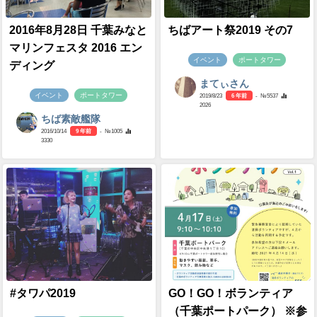
2016年8月28日 千葉みなと
ちばアート祭2019 その7
マリンフェスタ 2016 エン
イベント
ポートタワー
ディング
まてぃさん
イベント
ポートタワー
2019/8/23
6 年前
- №5537
2026
ちば素敵艦隊
2016/10/14
9 年前
- №1005
3330
#タワパ2019
GO！GO！ボランティア
（千葉ポートパーク） ※参