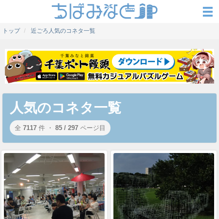
トップ
近ごろ人気のコネタ一覧
人気のコネタ一覧
全
7117
件 ・
85 / 297
ページ目