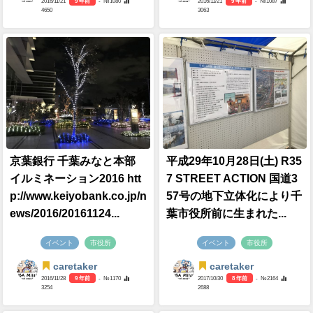
2016/11/21
9 年前
- №1080
2016/11/21
9 年前
- №1087
4650
3063
京葉銀行 千葉みなと本部
平成29年10月28日(土) R35
イルミネーション2016 htt
7 STREET ACTION 国道3
p://www.keiyobank.co.jp/n
57号の地下立体化により千
ews/2016/20161124...
葉市役所前に生まれた...
イベント
市役所
イベント
市役所
caretaker
caretaker
2016/11/28
9 年前
- №1170
2017/10/30
8 年前
- №2164
3254
2688