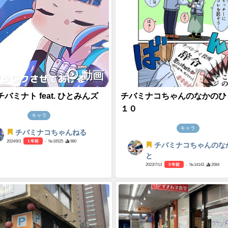
動画
バミナト feat. ひとみんズ
チバミナコちゃんのなかのひ
１０
キャラ
キャラ
チバミナコちゃんねる
2024/9/3
1 年前
- №16525
980
チバミナコちゃんのな
と
2023/7/13
3 年前
- №14143
2084