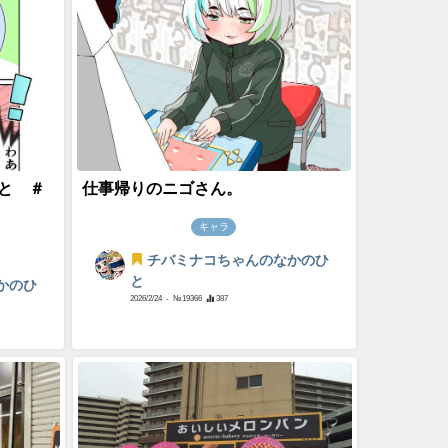
と ＃
仕事帰りのニゴさん。
キャラ
チバミナコちゃんのなかのひ
と
かのひ
2026/2/24
- №19366
387