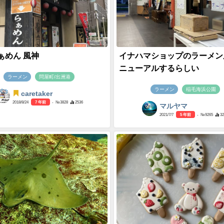
ぁめん 風神
イナハマショップのラーメン
ニューアルするらしい
ラーメン
問屋町/出洲港
ラーメン
稲毛海浜公園
caretaker
2018/8/24
7 年前
- №3828
2536
マルヤマ
2021/7/7
5 年前
- №9265
3