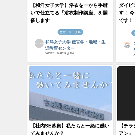
【和洋女子大学】浴衣を一から手縫
ダイビ
いで仕立てる「浴衣制作講座」を開
す！ 
催します
です！ 
教室・サークル
和洋女子大学 産官学・地域・生
涯教育センター
2026/6/2
- №19735
266
2
【社内SE募集】私たちと一緒に働い
【チラシ
てみませんか？
アン』