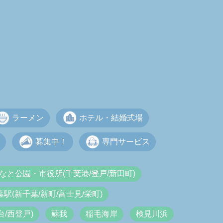
ラーメン
ホテル・結婚式場
募集中！
専門サービス
なと公園・市役所(千葉港/登戸/新田町)
葉駅(新千葉/新町/富士見/栄町)
/西登戸)
蘇我
稲毛海岸
検見川浜