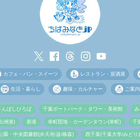
カフェ・パン・スイーツ
レストラン・居酒屋
生活・暮らし
趣味・カルチャー
ご案内
さんばしひろば
千葉ポートパーク・タワー・美術館
み
出洲港)
新港
幸町団地・ガーデンタウン(幸町)
千
公園・中央図書館(弁天/松波/椿森)
西千葉(千葉大学/みどり台