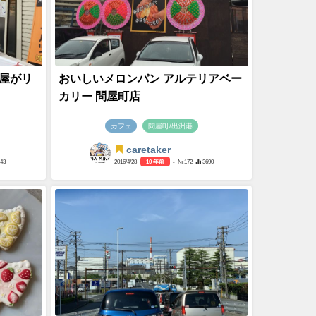
屋がリ
おいしいメロンパン アルテリアベー
カリー 問屋町店
カフェ
問屋町/出洲港
caretaker
243
2016/4/28
10 年前
- №172
3690