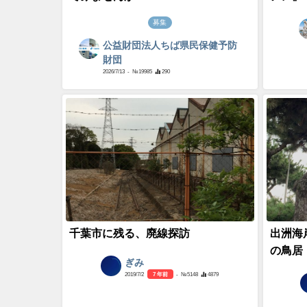
募集
公益財団法人ちば県民保健予防
財団
2026/7/13
- №19985
290
千葉市に残る、廃線探訪
出洲海
の鳥居
ぎみ
2019/7/2
7 年前
- №5148
4879