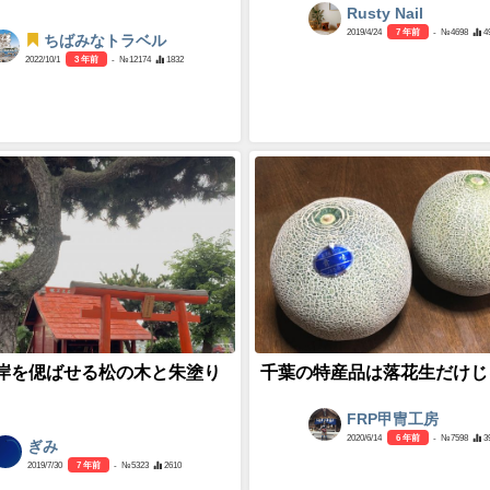
Rusty Nail
2019/4/24
7 年前
- №4698
4
ちばみなトラベル
2022/10/1
3 年前
- №12174
1832
岸を偲ばせる松の木と朱塗り
千葉の特産品は落花生だけじ
FRP甲冑工房
2020/6/14
6 年前
- №7598
3
ぎみ
2019/7/30
7 年前
- №5323
2610