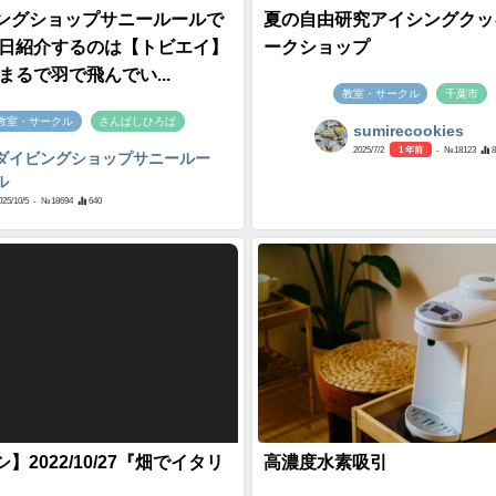
ングショップサニールールで
夏の自由研究アイシングクッ
今日紹介するのは【トビエイ】
ークショップ
まるで羽で飛んでい...
教室・サークル
千葉市
教室・サークル
さんばしひろば
sumirecookies
2025/7/2
1 年前
- №18123
ダイビングショップサニールー
ル
025/10/5
- №18694
640
】2022/10/27『畑でイタリ
高濃度水素吸引