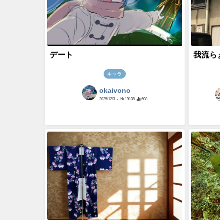
デート
我流ら
キャラ
okaivono
2025/12/3
- №19108
608