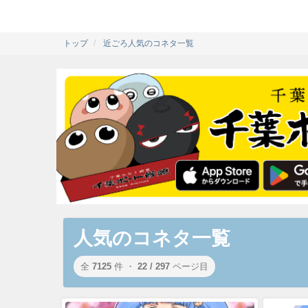
トップ
近ごろ人気のコネタ一覧
人気のコネタ一覧
全
7125
件 ・
22 / 297
ページ目