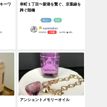
キーワ
幸町１丁目〜新港を繋ぐ、京葉線を
跨ぐ陸橋
危ない
新港
caretaker
803
2019/5/10
7 年前
- №4790
4081
アンシェントメモリーオイル