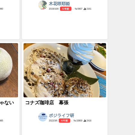
木花咲耶姫
990
2019/10/8
6 年前
- №5907
2161
ゃない
コナズ珈琲店 幕張
ポジライフ研
985
2022/3/6
4 年前
- №10800
2416