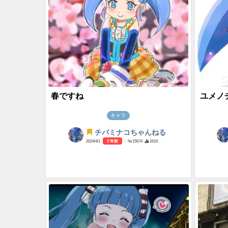
春ですね
ユメノチ
キャラ
チバミナコちゃんねる
2024/4/1
2 年前
- №15674
1616