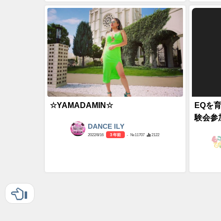
☆YAMADAMIN☆
EQを
験会参
DANCE ILY
2022/8/16
3 年前
- №11707
2122