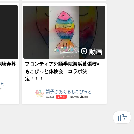
動画
体験会募
フロンティア外語学院海浜幕張校×
もこぴっと体験会 コラボ決
定！！！
っと
57
親子さあくるもこぴっと
2023/7/5
3 年前
- №14032
1855