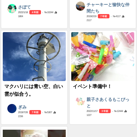
チャーキーと愉快な仲
さぽて
間たち
2022/1/18
4 年前
- №10244
1804
2019/2/19
7 年前
- №4117
2117
マクハリには青い空、白い
イベント準備中！
雲が似合う。
親子さあくるもこぴっ
と
ぎみ
2022/11/17
3 年前
- №12444
2019/7/26
7 年前
- №5307
1227
2156