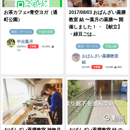
お茶カフェ×青空ヨガ（通
2017/08/03 おばんざい薬膳
町公園）
教室 結 〜葉月の薬膳〜 開
催しました！ ・ 【献立】
教室・サークル
千葉中央駅
・緑豆ごは...
中台葉月
教室・サークル
千葉公園
2023/4/11
3 年前
- №13501
713
おばんざい薬膳教室
結
2017/8/5
9 年前
- №2499
1982
動画
おばんざい薬膳教室 神無月
おばんざい薬膳教室 結 の