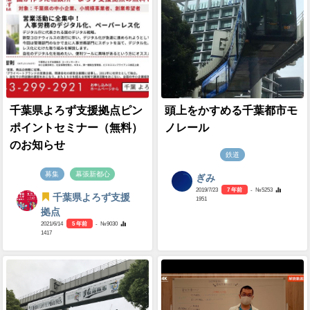
千葉県よろず支援拠点ピン
頭上をかすめる千葉都市モ
ポイントセミナー（無料）
ノレール
のお知らせ
鉄道
募集
幕張新都心
ぎみ
2019/7/23
7 年前
- №5253
千葉県よろず支援
1951
拠点
2021/6/14
5 年前
- №9030
1417