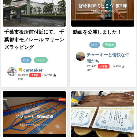
千葉市役所前付近にて。 千
動画を公開しました！
葉都市モノレール マリーン
鉄道
千葉市
ズラッピング
チャーキーと愉快な仲
鉄道
市役所
間たち
2021/8/25
4 年前
- №9406
caretaker
1327
2017/5/26
9 年前
- №1763
2282