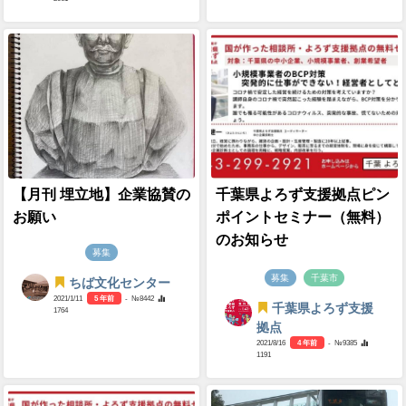
【月刊 埋立地】企業協賛の
千葉県よろず支援拠点ピン
お願い
ポイントセミナー（無料）
のお知らせ
募集
募集
千葉市
ちば文化センター
2021/1/11
5 年前
- №8442
千葉県よろず支援
1764
拠点
2021/8/16
4 年前
- №9385
1191