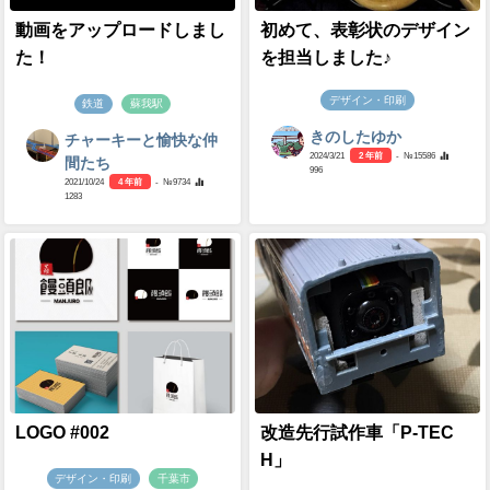
動画をアップロードしまし
初めて、表彰状のデザイン
た！
を担当しました♪
デザイン・印刷
鉄道
蘇我駅
きのしたゆか
チャーキーと愉快な仲
2024/3/21
2 年前
- №15586
間たち
996
2021/10/24
4 年前
- №9734
1283
LOGO #002
改造先行試作車「P-TEC
H」
デザイン・印刷
千葉市