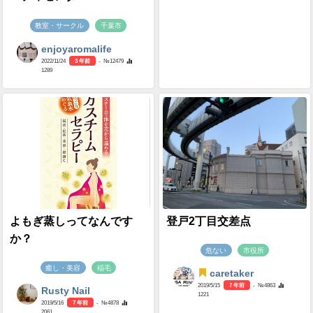
教室・サークル
千葉市
enjoyaromalife
2022/11/24
3 年前
- №12479
1289
よもぎ蒸しってなんです
登戸2丁目交差点
か？
危ない
市役所
癒し・美容
稲毛
caretaker
2019/5/15
7 年前
- №4863
Rusty Nail
1221
2019/5/16
7 年前
- №4878
2061