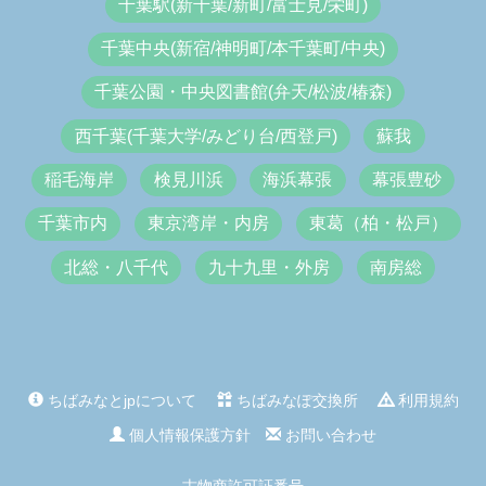
千葉駅(新千葉/新町/富士見/栄町)
千葉中央(新宿/神明町/本千葉町/中央)
千葉公園・中央図書館(弁天/松波/椿森)
西千葉(千葉大学/みどり台/西登戸)
蘇我
稲毛海岸
検見川浜
海浜幕張
幕張豊砂
千葉市内
東京湾岸・内房
東葛（柏・松戸）
北総・八千代
九十九里・外房
南房総
ちばみなとjpについて
ちばみなぽ交換所
利用規約
個人情報保護方針
お問い合わせ