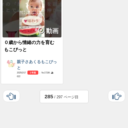
動画
０歳から情緒の力を育む
もこぴっと
親子さあくるもこぴっ
と
2025/2/17
1 年前
- №17336
622
285
/ 297 ページ目