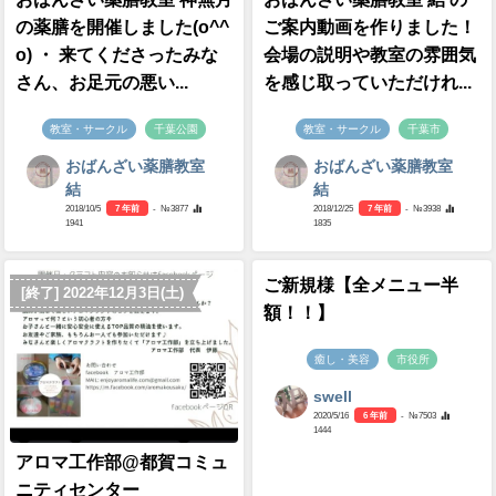
の薬膳を開催しました(o^^
ご案内動画を作りました！
o) ・ 来てくださったみな
会場の説明や教室の雰囲気
さん、お足元の悪い...
を感じ取っていただけれ...
教室・サークル
千葉公園
教室・サークル
千葉市
おばんざい薬膳教室
おばんざい薬膳教室
結
結
2018/10/5
7 年前
- №3877
2018/12/25
7 年前
- №3938
1941
1835
ご新規様【全メニュー半
[終了] 2022年12月3日(土)
額！！】
癒し・美容
市役所
swell
2020/5/16
6 年前
- №7503
1444
アロマ工作部@都賀コミュ
ニティセンター