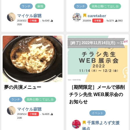
ランチ
蘇我
ランチ
花島公園/こてはし台
マイケル寂聴
caretaker
2019/3/22
7 年前
- №4340
2018/5/9
8 年前
- №3274
3663
2026
[終了] 2022年11月14日(月) ～12月
夢の共演メニュー
［期間限定］メールで添削
チラシ先生 WEB展示会の
ランチ
花島公園/こてはし台
お知らせ
マイケル寂聴
イベント
2019/5/14
7 年前
- №4835
2196
千葉県よろず支援
拠点