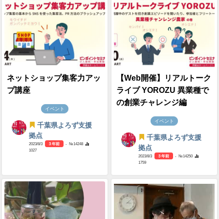
ネットショップ集客力アッ
【Web開催】リアルトーク
プ講座
ライブ YOROZU 異業種で
の創業チャレンジ編
イベント
イベント
千葉県よろず支援
拠点
千葉県よろず支援
2023/8/3
3 年前
- №14248
拠点
1027
2023/8/3
3 年前
- №14250
1759