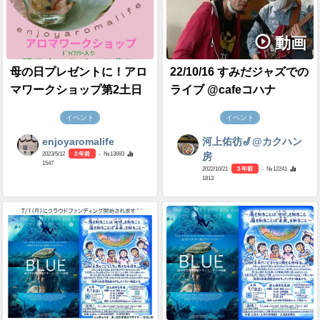
動画
母の日プレゼントに！アロ
22/10/16 すみだジャズでの
マワークショップ第2土日
ライブ @cafeコハナ
イベント
イベント
enjoyaromalife
河上佑彷🎷@カクハン
2023/5/12
3 年前
- №13693
房
1547
2022/10/21
3 年前
- №12241
1813