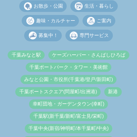
お散歩・公園
生活・暮らし
趣味・カルチャー
ご案内
募集中！
専門サービス
千葉みなと駅
ケーズハーバー・さんばしひろば
千葉ポートパーク・タワー・美術館
みなと公園・市役所(千葉港/登戸/新田町)
千葉ポートスクエア(問屋町/出洲港)
新港
幸町団地・ガーデンタウン(幸町)
千葉駅(新千葉/新町/富士見/栄町)
千葉中央(新宿/神明町/本千葉町/中央)