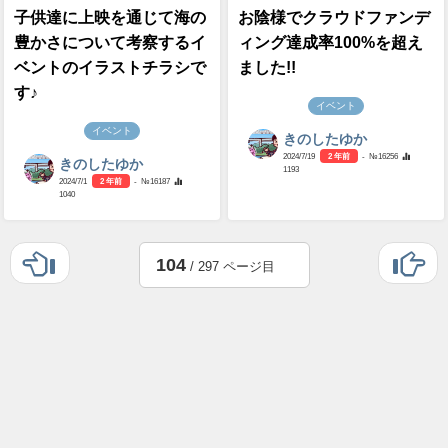
子供達に上映を通じて海の
お陰様でクラウドファンデ
豊かさについて考察するイ
ィング達成率100%を超え
ベントのイラストチラシで
ました!!
す♪
イベント
イベント
きのしたゆか
2024/7/19
2 年前
- №16256
きのしたゆか
1193
2024/7/1
2 年前
- №16187
1040
104
/ 297 ページ目