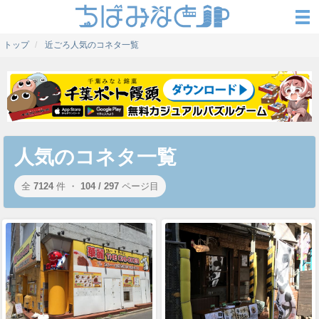
トップ
近ごろ人気のコネタ一覧
人気のコネタ一覧
全
7124
件 ・
104 / 297
ページ目