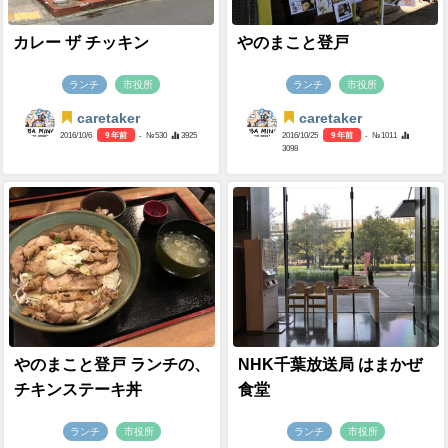
カレー ザ チッキン
やのまこと登戸
ランチ
市役所
ランチ
市役所
caretaker
caretaker
2016/10/6
9 年前
- №530
3925
2016/10/25
9 年前
- №1011
3098
やのまこと登戸 ランチの、
NHK千葉放送局 はまかぜ
チキンステーキ丼
食堂
ランチ
市役所
ランチ
市役所