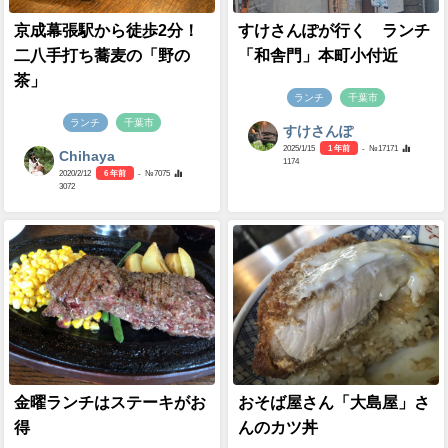
京成幕張駅から徒歩2分！
すけさんぽが行く ランチ
二八手打ち蕎麦の「野の
「和舎門」本町小付近
茶」
ランチ
千葉市
ランチ
千葉市
すけさんぽ
2025/1/15
1 年前
- №17171
Chihaya
1174
2020/2/12
6 年前
- №7075
3072
金曜ランチはステーキがお
おそば屋さん「大島屋」さ
得
んのカツ丼