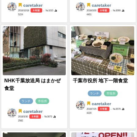
caretaker
caretaker
2016/10/18
9 年前
- №1015
2018/3/30
8 年前
- №3069
5224
4401
NHK千葉放送局 はまかぜ
千葉市役所 地下一階食堂
食堂
ランチ
市役所
ランチ
市役所
caretaker
2018/7/25
8 年前
- №3579
caretaker
4220
2018/3/30
8 年前
- №3073
2582