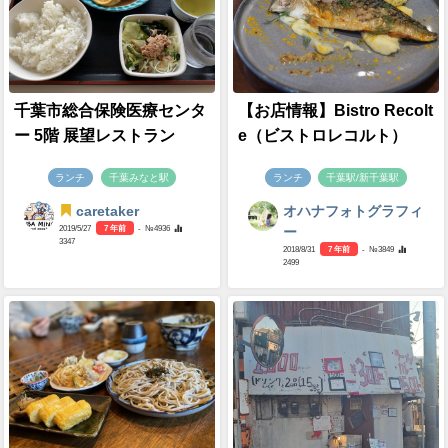
千葉市総合保険医療センタ
【お店情報】Bistro Recolt
ー 5階 展望レストラン
e（ビストロレコルト）
ランチ
千葉みなと駅
ランチ
千葉駅/新千葉駅
caretaker
オハナフォトグラフィ
2019/5/27
7 年前
- №4936
ー
3347
2018/8/31
7 年前
- №3849
2499