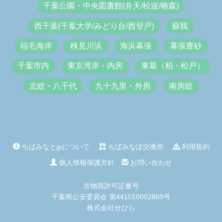
千葉公園・中央図書館(弁天/松波/椿森)
西千葉(千葉大学/みどり台/西登戸)
蘇我
稲毛海岸
検見川浜
海浜幕張
幕張豊砂
千葉市内
東京湾岸・内房
東葛（柏・松戸）
北総・八千代
九十九里・外房
南房総
ちばみなとjpについて
ちばみなぽ交換所
利用規約
個人情報保護方針
お問い合わせ
古物商許可証番号
千葉県公安委員会 第441010002869号
株式会社せひら