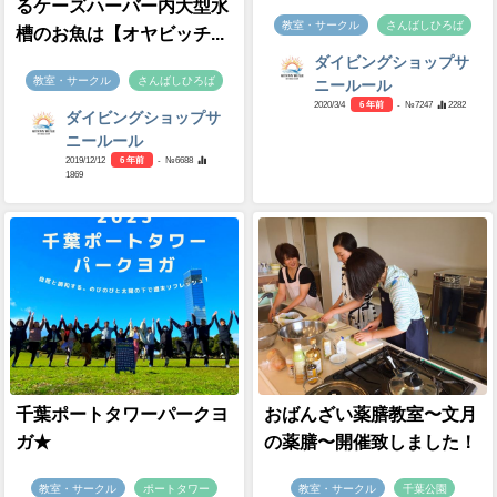
るケーズハーバー内大型水
教室・サークル
さんばしひろば
槽のお魚は【オヤビッチ...
ダイビングショップサ
教室・サークル
さんばしひろば
ニールール
2020/3/4
6 年前
- №7247
2282
ダイビングショップサ
ニールール
2019/12/12
6 年前
- №6688
1869
千葉ポートタワーパークヨ
おばんざい薬膳教室〜文月
ガ★
の薬膳〜開催致しました！
教室・サークル
ポートタワー
教室・サークル
千葉公園