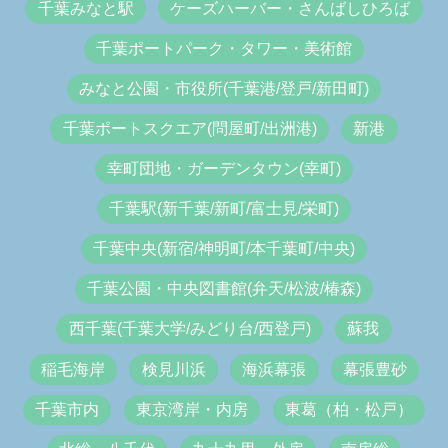
千葉みなと駅
ケーズハーバー・さんばしひろば
千葉ポートパーク・タワー・美術館
みなと公園・市役所(千葉港/登戸/新田町)
千葉ポートスクエア(問屋町/出洲港)
新港
幸町団地・ガーデンタウン(幸町)
千葉駅(新千葉/新町/富士見/栄町)
千葉中央(新宿/神明町/本千葉町/中央)
千葉公園・中央図書館(弁天/松波/椿森)
西千葉(千葉大学/みどり台/西登戸)
蘇我
稲毛海岸
検見川浜
海浜幕張
幕張豊砂
千葉市内
東京湾岸・内房
東葛（柏・松戸）