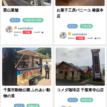
栗山菓舗
お菓子工房バニーユ 椿森本
店
カフェ
千葉駅/新千葉駅
カフェ
千葉公園
caretaker
2019/1/26
7 年前
- №4037
caretaker
2079
2019/1/5
7 年前
- №4007
1315
千葉市動物公園 ふれあい動
コメダ珈琲店 千葉東寺山店
物の里
カフェ
動物公園
カフェ
動物公園