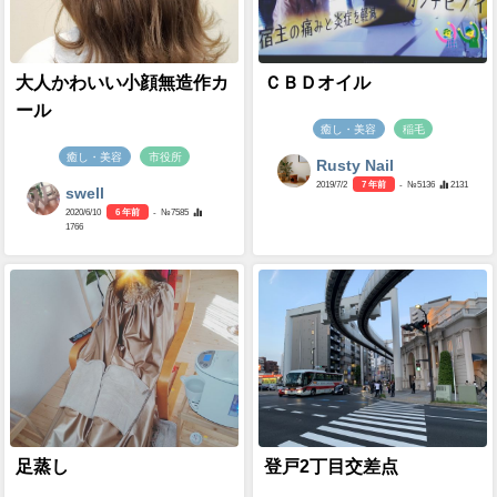
大人かわいい小顔無造作カ
ＣＢＤオイル
ール
癒し・美容
稲毛
癒し・美容
市役所
Rusty Nail
2019/7/2
7 年前
- №5136
2131
swell
2020/6/10
6 年前
- №7585
1766
足蒸し
登戸2丁目交差点