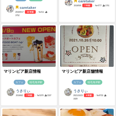
caretaker
2019/5/9
7 年前
- №4777
1701
caretaker
2016/5/17
10 年前
- №511
3752
マリンピア新店情報
マリンピア新店舗情報
カフェ
稲毛海岸駅
カフェ
稲毛海岸駅
うさりぃ
うさりぃ
2019/8/2
7 年前
- №5370
2337
2021/10/23
4 年前
- №9733
1929