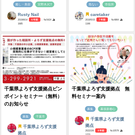
癒し・美容
宮野木JCT
危ない
市役所
Rusty Nail
caretaker
2019/8/14
6 年前
- №5424
2019/5/15
7 年前
- №4864
1685
1166
千葉県よろず支援拠点ピン
千葉県よろず支援拠点 無
ポイントセミナー（無料）
料セミナー案内
のお知らせ
募集
幕張新都心
募集
千葉市
千葉県よろず支援
拠点
千葉県よろず支援
2022/2/8
4 年前
- №10579
拠点
1223