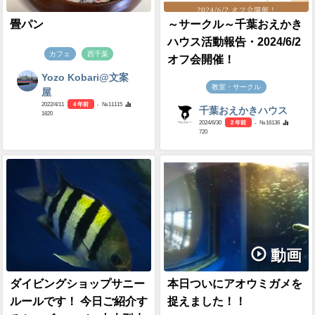
畳パン
～サークル～千葉おえかき
ハウス活動報告・2024/6/2
カフェ
西千葉
オフ会開催！
Yozo Kobari@文案
教室・サークル
屋
2022/4/11
4 年前
- №11115
千葉おえかきハウス
1820
2024/6/30
2 年前
- №16136
720
動画
ダイビングショップサニー
本日ついにアオウミガメを
ルールです！ 今日ご紹介す
捉えました！！