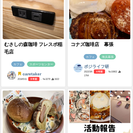
むさしの森珈琲 フレスポ稲
コナズ珈琲店 幕張
毛店
カフェ
海浜幕張
カフェ
スポーツセンター
ポジライフ研
2022/3/6
4 年前
- №10802
caretaker
1764
2018/5/11
8 年前
- №3279
1622