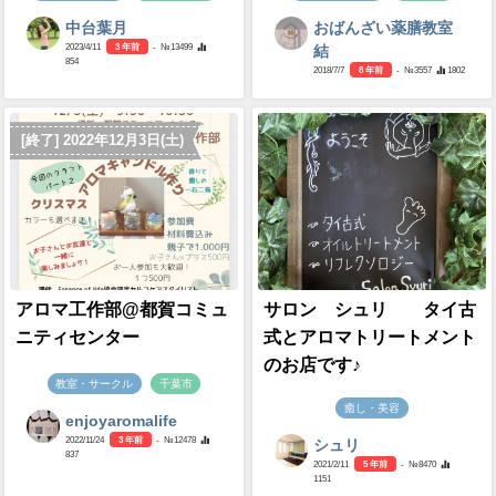
中台葉月
おばんざい薬膳教室
2023/4/11
3 年前
- №13499
結
854
2018/7/7
8 年前
- №3557
1802
[終了] 2022年12月3日(土)
アロマ工作部@都賀コミュ
サロン シュリ タイ古
ニティセンター
式とアロマトリートメント
のお店です♪
教室・サークル
千葉市
癒し・美容
enjoyaromalife
2022/11/24
3 年前
- №12478
シュリ
837
2021/2/11
5 年前
- №8470
1151