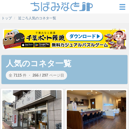
トップ
近ごろ人気のコネタ一覧
人気のコネタ一覧
全
7115
件 ・
266 / 297
ページ目