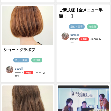
ご新規様【全メニュー半
額！！】
癒し・美容
市役所
swell
2020/5/16
6 年前
- №7503
1441
ショートグラボブ
癒し・美容
市役所
swell
2020/5/13
6 年前
- №7487
3274