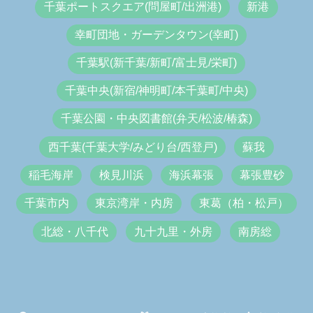
千葉ポートスクエア(問屋町/出洲港)
新港
幸町団地・ガーデンタウン(幸町)
千葉駅(新千葉/新町/富士見/栄町)
千葉中央(新宿/神明町/本千葉町/中央)
千葉公園・中央図書館(弁天/松波/椿森)
西千葉(千葉大学/みどり台/西登戸)
蘇我
稲毛海岸
検見川浜
海浜幕張
幕張豊砂
千葉市内
東京湾岸・内房
東葛（柏・松戸）
北総・八千代
九十九里・外房
南房総