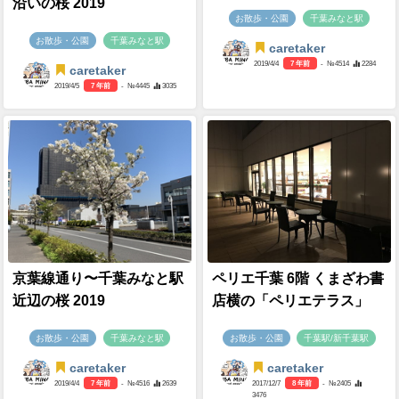
沿いの桜 2019
お散歩・公園
千葉みなと駅
お散歩・公園
千葉みなと駅
caretaker
2019/4/4
7 年前
- №4514
2284
caretaker
2019/4/5
7 年前
- №4445
3035
京葉線通り〜千葉みなと駅
ペリエ千葉 6階 くまざわ書
近辺の桜 2019
店横の「ペリエテラス」
お散歩・公園
千葉みなと駅
お散歩・公園
千葉駅/新千葉駅
caretaker
caretaker
2019/4/4
7 年前
- №4516
2639
2017/12/7
8 年前
- №2405
3476