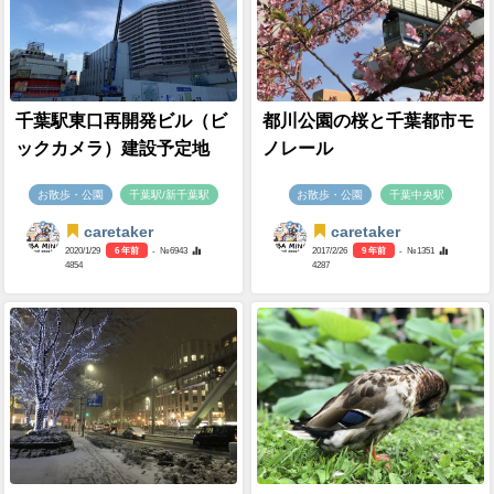
千葉駅東口再開発ビル（ビ
都川公園の桜と千葉都市モ
ックカメラ）建設予定地
ノレール
お散歩・公園
千葉駅/新千葉駅
お散歩・公園
千葉中央駅
caretaker
caretaker
2020/1/29
6 年前
- №6943
2017/2/26
9 年前
- №1351
4854
4287