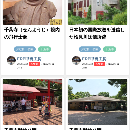
千葉寺（せんようじ）境内
日本初の国際放送を送信し
の飛行士像
た検見川送信所跡
お散歩・公園
千葉市
お散歩・公園
千葉市
FRP甲冑工房
FRP甲冑工房
2019/11/12
6 年前
- №6246
2019/11/13
6 年前
- №6286
2473
3889