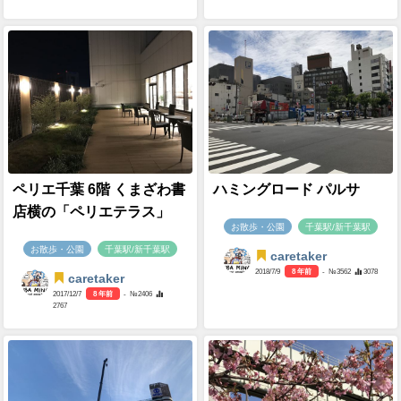
ペリエ千葉 6階 くまざわ書
ハミングロード パルサ
店横の「ペリエテラス」
お散歩・公園
千葉駅/新千葉駅
お散歩・公園
千葉駅/新千葉駅
caretaker
2018/7/9
8 年前
- №3562
3078
caretaker
2017/12/7
8 年前
- №2406
2767