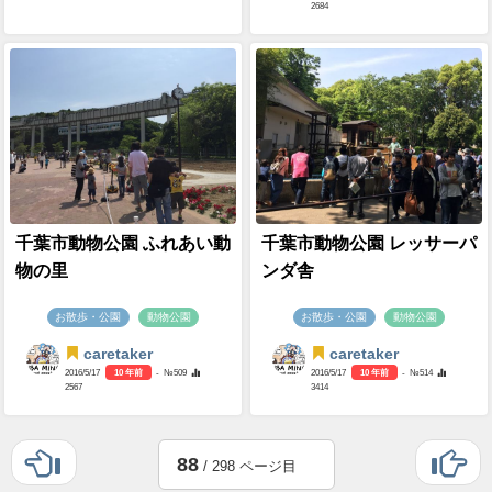
2684
千葉市動物公園 ふれあい動
千葉市動物公園 レッサーパ
物の里
ンダ舎
お散歩・公園
動物公園
お散歩・公園
動物公園
caretaker
caretaker
2016/5/17
10 年前
- №509
2016/5/17
10 年前
- №514
2567
3414
88
/ 298 ページ目