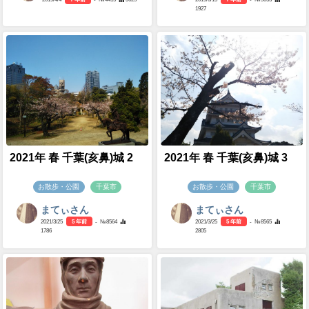
1927
2021年 春 千葉(亥鼻)城 2
2021年 春 千葉(亥鼻)城 3
お散歩・公園
千葉市
お散歩・公園
千葉市
まてぃさん
まてぃさん
2021/3/25
5 年前
- №8564
2021/3/25
5 年前
- №8565
1786
2805