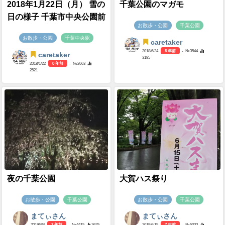
2018年1月22日（月） 雪の
千葉公園のマガモ
日の様子 千葉市中央公園前
お散歩・公園
千葉公園
お散歩・公園
千葉中央駅
caretaker
2018/6/24
8 年前
- №3544
caretaker
3185
2018/1/22
8 年前
- №2663
2521
夜の千葉公園
大賀ハス祭り
お散歩・公園
千葉公園
お散歩・公園
千葉公園
まてぃさん
まてぃさん
2019/4/4
7 年前
- №4415
3625
2019/6/15
7 年前
- №5033