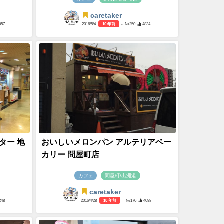
caretaker
057
2016/5/4
10 年前
- №250
4834
ター 地
おいしいメロンパン アルテリアベー
カリー 問屋町店
カフェ
問屋町/出洲港
caretaker
248
2016/4/28
10 年前
- №170
4098