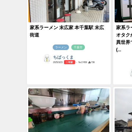
家系ラーメン 末広家 本千葉駅 末広
家系ラ
街道
オタク
異世界
ラーメン
千葉市
(...
ちばっくま
2025/3/23
1 年前
- №17459
736