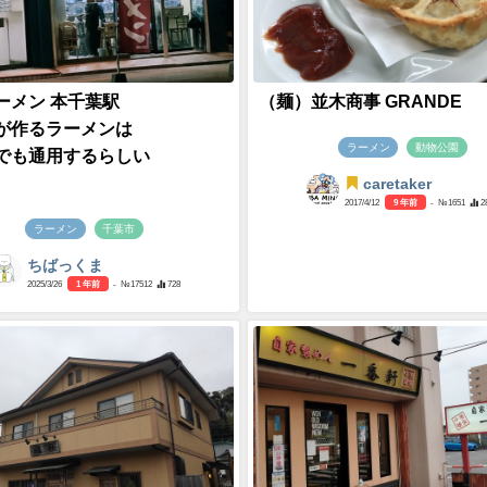
ーメン 本千葉駅
（麺）並木商事 GRANDE
が作るラーメンは
ラーメン
動物公園
でも通用するらしい
caretaker
2017/4/12
9 年前
- №1651
2
ラーメン
千葉市
ちばっくま
2025/3/26
1 年前
- №17512
728