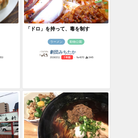
「ドロ」を持って、毒を制す
ラーメン
動物公園
劇団みちたか
853
2019/2/11
7 年前
- №4070
2445