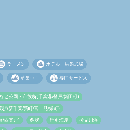
ラーメン
ホテル・結婚式場
募集中！
専門サービス
なと公園・市役所(千葉港/登戸/新田町)
葉駅(新千葉/新町/富士見/栄町)
/西登戸)
蘇我
稲毛海岸
検見川浜