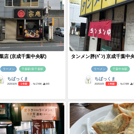
葉店 (京成千葉中央駅)
タンメン胖(ﾊﾞﾝ) 京成千葉中
ラーメン
千葉駅/新千葉駅
ラーメン
千葉中央駅
ちばっくま
ちばっくま
2025/3/25
1 年前
- №17496
845
2025/3/25
1 年前
- №17489