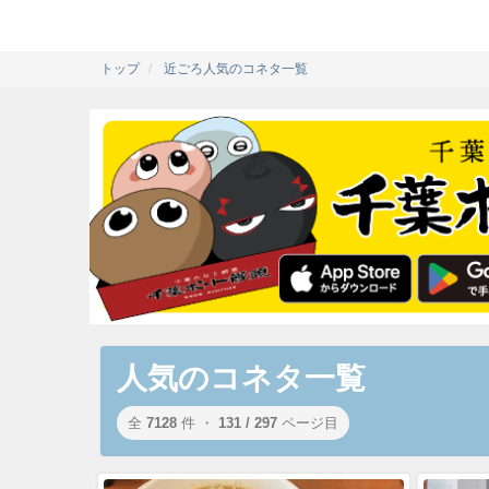
トップ
近ごろ人気のコネタ一覧
人気のコネタ一覧
全
7128
件 ・
131 / 297
ページ目