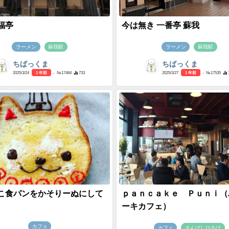
福亭
今は無き 一番亭 蘇我
ラーメン
蘇我駅
ラーメン
蘇我駅
ちばっくま
ちばっくま
2025/3/24
1 年前
- №17484
733
2025/3/27
1 年前
- №17535
こ食パンをかそりーぬにして
ｐａｎｃａｋｅ Ｐｕｎｉ（
ーキカフェ）
カフェ
カフェ
さんばしひろば