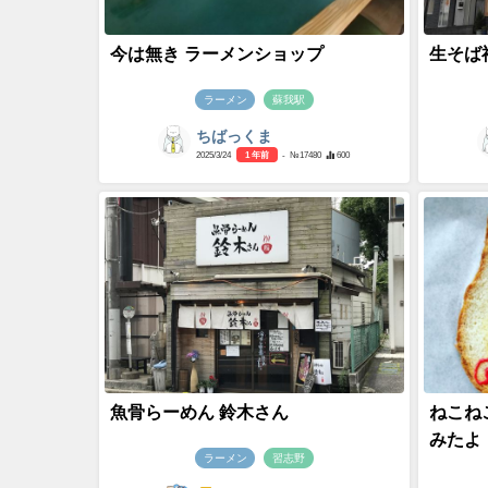
今は無き ラーメンショップ
生そば
ラーメン
蘇我駅
ちばっくま
2025/3/24
1 年前
- №17480
600
魚骨らーめん 鈴木さん
ねこね
みたよ
ラーメン
習志野