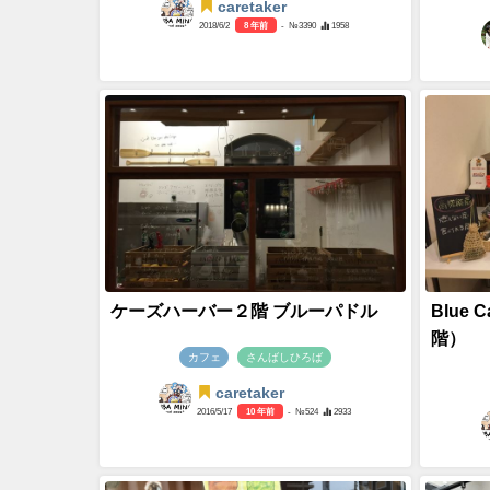
caretaker
2018/6/2
8 年前
- №3390
1958
ケーズハーバー２階 ブルーパドル
Blue
階）
カフェ
さんばしひろば
caretaker
2016/5/17
10 年前
- №524
2933