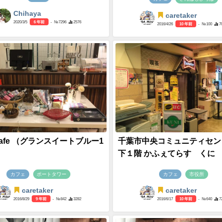
Chihaya
caretaker
2020/3/5
6 年前
- №7296
2576
2016/4/26
10 年前
- №100
7
 Cafe （グランスイートブルー1
千葉市中央コミュニティセン
下１階 かふぇてらす くに
カフェ
ポートタワー
カフェ
市役所
caretaker
caretaker
2016/8/29
9 年前
- №842
3282
2016/6/17
10 年前
- №640
7