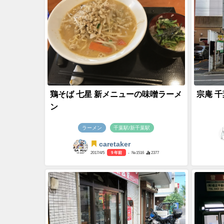
鶏そば 七星 新メニューの味噌ラーメ
宗庵 千
ン
ラーメン
千葉駅/新千葉駅
caretaker
2017/4/5
9 年前
- №1516
2377