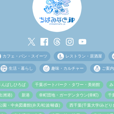
カフェ・パン・スイーツ
レストラン・居酒屋
生活・暮らし
趣味・カルチャー
ご案内
さんばしひろば
千葉ポートパーク・タワー・美術館
み
出洲港)
新港
幸町団地・ガーデンタウン(幸町)
千
公園・中央図書館(弁天/松波/椿森)
西千葉(千葉大学/みどり台