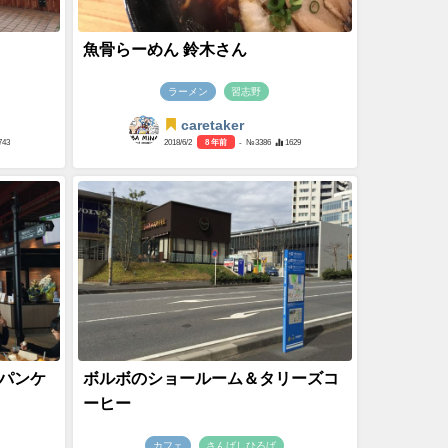
魚骨らーめん 鈴木さん
ラーメン
習志野
caretaker
743
2018/6/2
8 年前
- №3386
1629
パンケ
ボルボのショールーム＆タリーズコ
ーヒー
カフェ
さんばしひろば