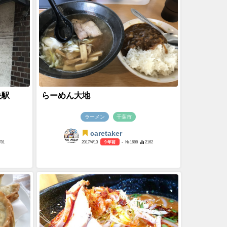
央駅
らーめん大地
ラーメン
千葉市
caretaker
781
2017/4/13
9 年前
- №1688
2162