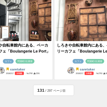
や自転車館内にある、ベーカ
しろきや自転車館内にある、
「Boulangerie Le Port」
リーカフェ「Boulangerie Le
カフェ
問屋町/出洲港
カフェ
問屋町/出洲港
caretaker
caretaker
2018/2/17
8 年前
- №2760
2291
2018/2/17
8 年前
- №2763
3
131
/ 297 ページ目