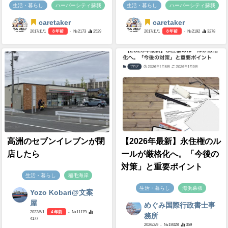
生活・暮らし
ハーバーシティ蘇我
生活・暮らし
ハーバーシティ蘇我
caretaker
caretaker
2017/11/1
8 年前
- №2173
2529
2017/11/1
8 年前
- №2192
3278
高洲のセブンイレブンが閉
【2026年最新】永住権のル
店したら
ールが厳格化へ。「今後の
対策」と重要ポイント
生活・暮らし
稲毛海岸
生活・暮らし
海浜幕張
Yozo Kobari@文案
屋
めぐみ国際行政書士事
2022/5/1
4 年前
- №11179
務所
4177
2026/2/9
- №19328
359