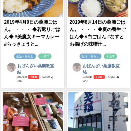
2019年4月9日の薬膳ごは
2019年8月14日の薬膳ごは
ん。 ・ ・ ・ ◆若返りごは
ん。 ・ ・ ・ ◆夏の養生ご
ん◆ #美魔女キーマカレー
はん◆ #白ごはん #なすと
#らっきょうと...
お揚げの味噌汁...
生活・暮らし
千葉市
生活・暮らし
千葉市
おばんざい薬膳教室
おばんざい薬膳教室
結
結
2019/4/10
7 年前
- №4422
2019/8/14
6 年前
- №5423
3328
2843