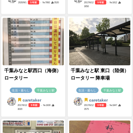
2020/9/1
5 年前
- №7892
3520
2017/6/12
9 年前
- №1812
3050
千葉みなと駅西口（海側）
千葉みなと駅 東口（陸側）
ロータリー
ロータリー 降車場
生活・暮らし
千葉みなと駅
生活・暮らし
千葉みなと駅
caretaker
caretaker
2017/6/12
9 年前
- №1830
2017/6/12
9 年前
- №1847
3020
3575