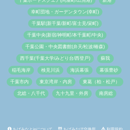
千葉ポートスクエア(問屋町/出洲港)
新港
幸町団地・ガーデンタウン(幸町)
千葉駅(新千葉/新町/富士見/栄町)
千葉中央(新宿/神明町/本千葉町/中央)
千葉公園・中央図書館(弁天/松波/椿森)
西千葉(千葉大学/みどり台/西登戸)
蘇我
稲毛海岸
検見川浜
海浜幕張
幕張豊砂
千葉市内
東京湾岸・内房
東葛（柏・松戸）
北総・八千代
九十九里・外房
南房総
ちばみなとjpについて
ちばみなぽ交換所
利用規約