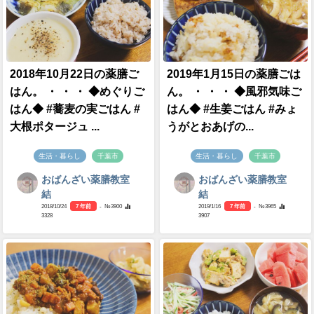
2018年10月22日の薬膳ご
2019年1月15日の薬膳ごは
はん。 ・ ・ ・ ◆めぐりご
ん。 ・ ・ ・ ◆風邪気味ご
はん◆ #蕎麦の実ごはん #
はん◆ #生姜ごはん #みょ
大根ポタージュ ...
うがとおあげの...
生活・暮らし
千葉市
生活・暮らし
千葉市
おばんざい薬膳教室
おばんざい薬膳教室
結
結
2018/10/24
7 年前
- №3900
2019/1/16
7 年前
- №3965
3328
3907