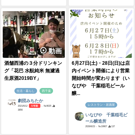
動画
酒舗西浦の３分ドリンキン
6月27日(土)・28日(日)は店
グ「花巴 水酛純米 無濾過
内イベント開催により営業
生原酒2019BY」
開始時間が変わります（い
なびや 千葉稲毛ビール
生活・暮らし
西千葉
醸...
劇団みちたか
レストラン・居酒屋
2021/6/12
5 年前
- №9025
3856
いなびや 千葉稲毛ビ
ール醸造所
2026/6/23
- №19907
137