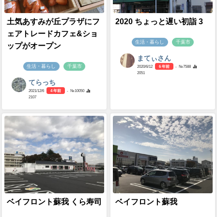
土気あすみが丘プラザにフ
2020 ちょっと遅い初詣 3
ェアトレードカフェ&ショ
生活・暮らし
千葉市
ップがオープン
まてぃさん
生活・暮らし
千葉市
2020/6/12
6 年前
- №7588
2051
てらっち
2021/12/6
4 年前
- №10050
2107
ベイフロント蘇我 くら寿司
ベイフロント蘇我