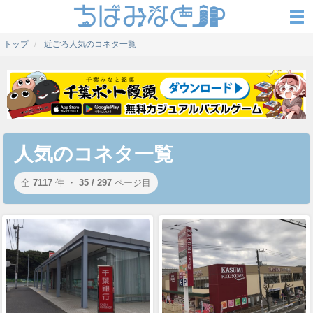
トップ
近ごろ人気のコネタ一覧
人気のコネタ一覧
全
7117
件 ・
35 / 297
ページ目