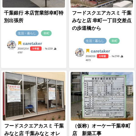
千葉銀行 本店営業部幸町特
フードスクエアカスミ 千葉
別出張所
みなと店 幸町一丁目交差点
の歩道橋から
生活・暮らし
幸町
生活・暮らし
幸町
caretaker
2016/12/14
9 年前
- №1219
caretaker
4797
2018/2/16
8 年前
- №2749
4673
フードスクエアカスミ 千葉
（仮称）オーケー千葉幸町
みなと店 千葉みなと オレ
店 新築工事