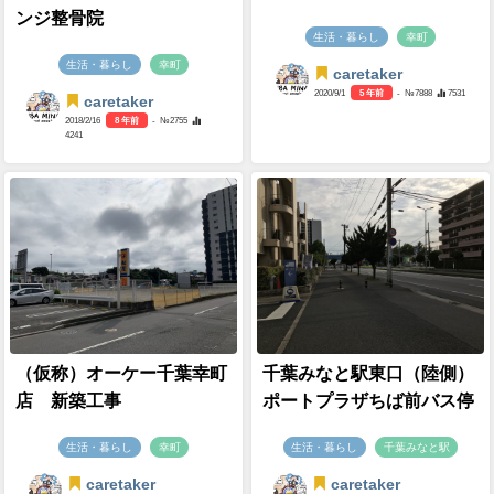
ンジ整骨院
生活・暮らし
幸町
生活・暮らし
幸町
caretaker
2020/9/1
5 年前
- №7888
7531
caretaker
2018/2/16
8 年前
- №2755
4241
（仮称）オーケー千葉幸町
千葉みなと駅東口（陸側）
店 新築工事
ポートプラザちば前バス停
生活・暮らし
幸町
生活・暮らし
千葉みなと駅
caretaker
caretaker