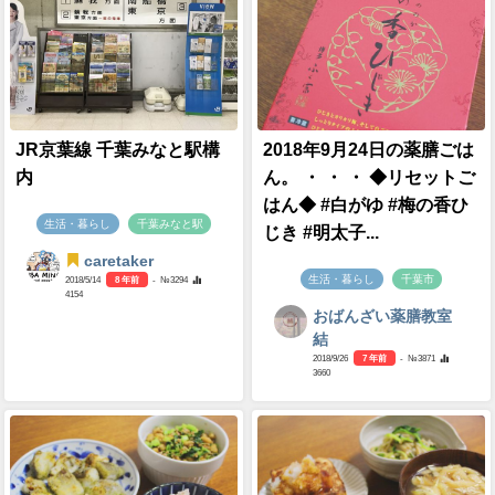
JR京葉線 千葉みなと駅構
2018年9月24日の薬膳ごは
内
ん。 ・ ・ ・ ◆リセットご
はん◆ #白がゆ #梅の香ひ
生活・暮らし
千葉みなと駅
じき #明太子...
caretaker
生活・暮らし
千葉市
2018/5/14
8 年前
- №3294
4154
おばんざい薬膳教室
結
2018/9/26
7 年前
- №3871
3660