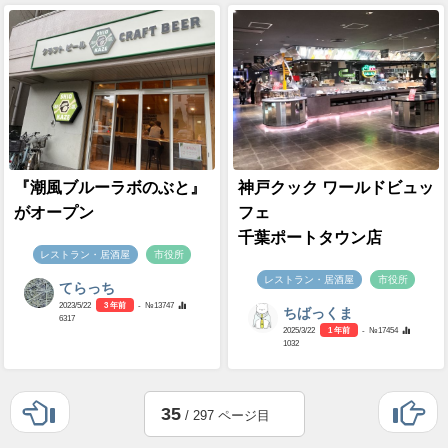
『潮風ブルーラボのぶと』
神戸クック ワールドビュッ
がオープン
フェ
千葉ポートタウン店
レストラン・居酒屋
市役所
レストラン・居酒屋
市役所
てらっち
2023/5/22
3 年前
- №13747
ちばっくま
6317
2025/3/22
1 年前
- №17454
1032
35
/ 297 ページ目