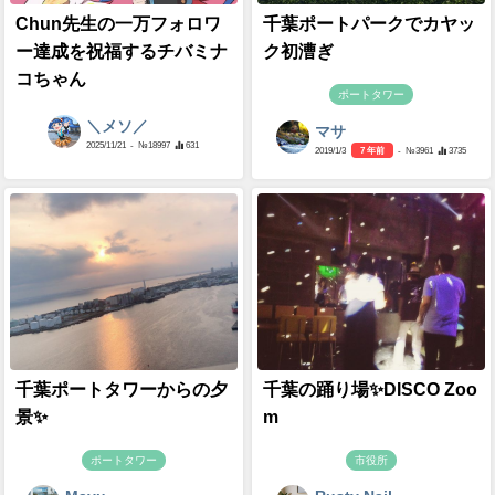
Chun先生の一万フォロワ
千葉ポートパークでカヤッ
ー達成を祝福するチバミナ
ク初漕ぎ
コちゃん
ポートタワー
＼メソ／
マサ
2025/11/21
- №18997
631
2019/1/3
7 年前
- №3961
3735
千葉ポートタワーからの夕
千葉の踊り場✨DISCO Zoo
景✨
m
ポートタワー
市役所