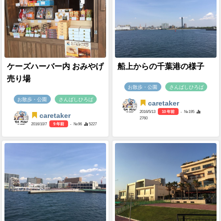
ケーズハーバー内 おみやげ
船上からの千葉港の様子
売り場
お散歩・公園
さんばしひろば
お散歩・公園
さんばしひろば
caretaker
2016/5/13
10 年前
- №195
caretaker
2760
2016/10/7
9 年前
- №96
5227