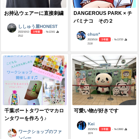
お持込ウェアーに直接刺繍
DANGEROUS PARK × チ
バミナコ その２
ししゅう屋HONEST
2022/10/13
3 年前
- №12161
chun*
2512
2023/5/16
3 年前
- №13720
2118
千葉ポートタワーでマカロ
可愛い物が好きです
ンタワーを作ろう♪
Kei
2023/5/11
3 年前
- №13683
ワークショップのファ
1674
ンシー