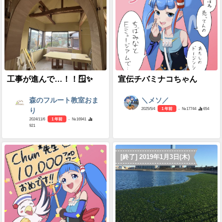
工事が進んで…！！🪟✨
宣伝チバミナコちゃん
森のフルート教室おま
＼メソ／
2025/5/4
1 年前
- №17744
654
り
2024/11/6
1 年前
- №16941
921
[終了] 2019年1月3日(木)