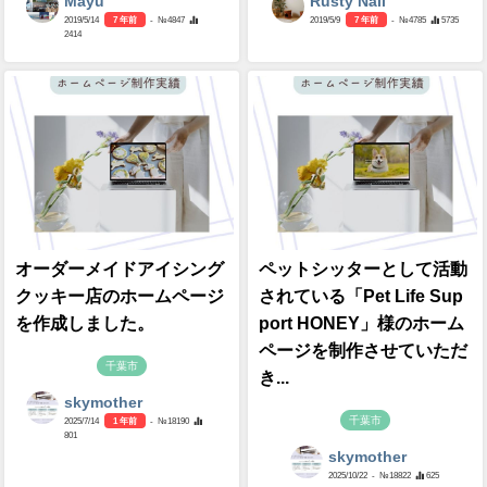
Mayu
Rusty Nail
2019/5/14
7 年前
- №4847
2019/5/9
7 年前
- №4785
5735
2414
オーダーメイドアイシング
ペットシッターとして活動
クッキー店のホームページ
されている「Pet Life Sup
を作成しました。
port HONEY」様のホーム
ページを制作させていただ
千葉市
き...
skymother
千葉市
2025/7/14
1 年前
- №18190
801
skymother
2025/10/22
- №18822
625