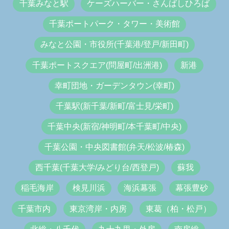
千葉みなと駅
ケーズハーバー・さんばしひろば
千葉ポートパーク・タワー・美術館
みなと公園・市役所(千葉港/登戸/新田町)
千葉ポートスクエア(問屋町/出洲港)
新港
幸町団地・ガーデンタウン(幸町)
千葉駅(新千葉/新町/富士見/栄町)
千葉中央(新宿/神明町/本千葉町/中央)
千葉公園・中央図書館(弁天/松波/椿森)
西千葉(千葉大学/みどり台/西登戸)
蘇我
稲毛海岸
検見川浜
海浜幕張
幕張豊砂
千葉市内
東京湾岸・内房
東葛（柏・松戸）