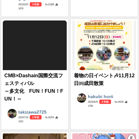
2023/3/25
3 年前
- №13368
1878
CMB×Dashain国際交流フ
着物の日イベント🎶11月12
ェスティバル
日㈰成田散策
～多文化 FUN！FUN！F
hakubi horii
UN！～
2023/9/25
2 年前
- №14530
1788
takizawa2725
2024/7/19
2 年前
- №16254
1531