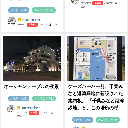
2017/11/27
8 年前
- №2377
2969
お散歩・公園
さんばしひろば
caretaker
2017/5/3
9 年前
- №1733
3142
オーシャンテーブルの夜景
ケーズハーバー前、千葉み
なと港湾緑地に新設された
お散歩・公園
さんばしひろば
案内板。 「千葉みなと港湾
緑地」と、この場所の呼...
caretaker
2017/12/26
8 年前
- №2571
4200
お散歩・公園
さんばしひろば