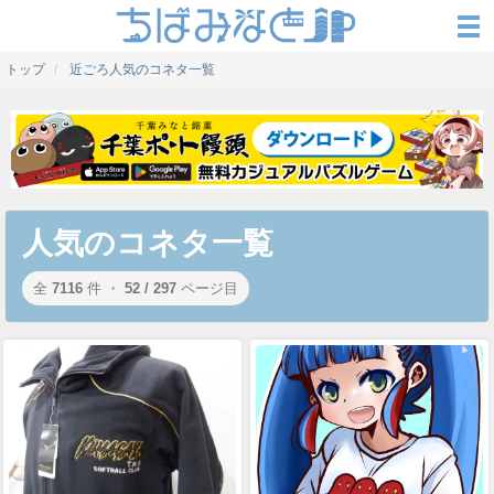
トップ
近ごろ人気のコネタ一覧
人気のコネタ一覧
全
7116
件 ・
52 / 297
ページ目