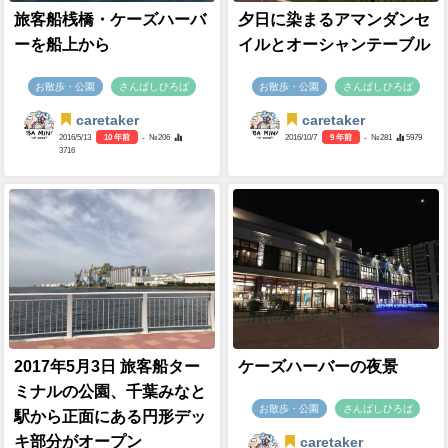
旅客船桟橋・ケーズハーバ
夕日に染まるアマンダンセ
ーを船上から
イルとオーシャンテーブル
お散歩・公園
さんばしひろば
お散歩・公園
さんばしひろば
caretaker
caretaker
2016/5/13
10 年前
- №206
2016/10/7
9 年前
- №281
5979
3716
2017年5月3日 旅客船ター
ケーズハーバーの夜景
ミナルの公園、千葉みなと
お散歩・公園
さんばしひろば
駅から正面にある円形デッ
キ部分がオープン
caretaker