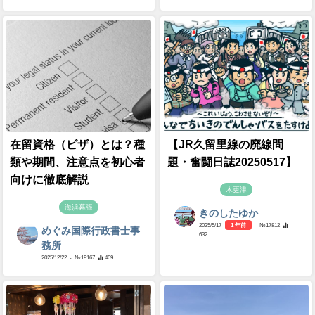
在留資格（ビザ）とは？種
【JR久留里線の廃線問
類や期間、注意点を初心者
題・奮闘日誌20250517】
向けに徹底解説
木更津
海浜幕張
きのしたゆか
2025/5/17
1 年前
- №17812
めぐみ国際行政書士事
632
務所
2025/12/22
- №19167
409