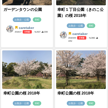
ガーデンタウンの公園
幸町１丁目公園（きのこ公
園）の桜 2018年
お散歩・公園
幸町
お散歩・公園
幸町
caretaker
2018/1/7
8 年前
- №2627
2260
caretaker
2018/3/30
8 年前
- №2882
2252
幸町公園の桜 2018年
幸町公園の桜 2018年
お散歩・公園
幸町
お散歩・公園
幸町