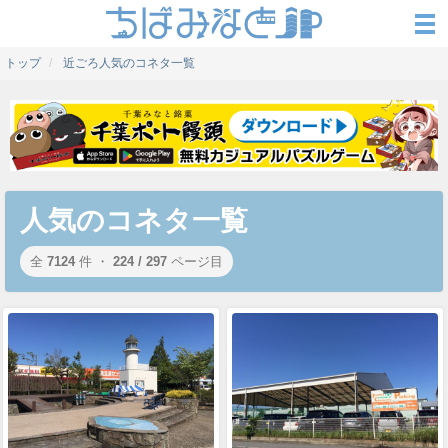
トップ
近ごろ人気のコネタ一覧
人気のコネタ一覧
全
7124
件 ・
224 / 297
ページ目