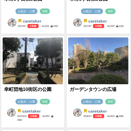
お散歩・公園
幸町
お散歩・公園
幸町
caretaker
caretaker
2017/4/7
9 年前
- №1532
2163
2017/4/7
9 年前
- №1537
2130
幸町団地10街区の公園
ガーデンタウンの広場
お散歩・公園
幸町
お散歩・公園
幸町
caretaker
caretaker
2017/4/12
9 年前
- №1657
2018/1/7
8 年前
- №2621
3506
3082