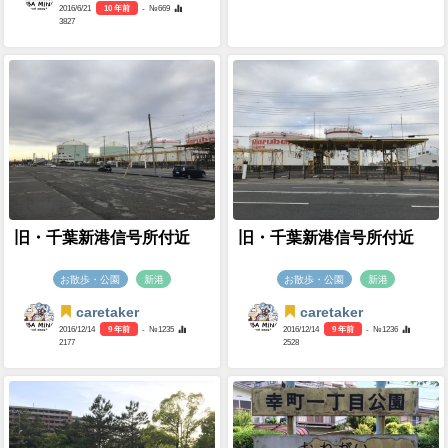
2016/6/21
10 年前
- №669
3827
旧・千葉新港信号所付近
旧・千葉新港信号所付近
お散歩・公園
新港
お散歩・公園
新港
caretaker
caretaker
2016/12/14
9 年前
- №1235
2016/12/14
9 年前
- №1236
2177
2528