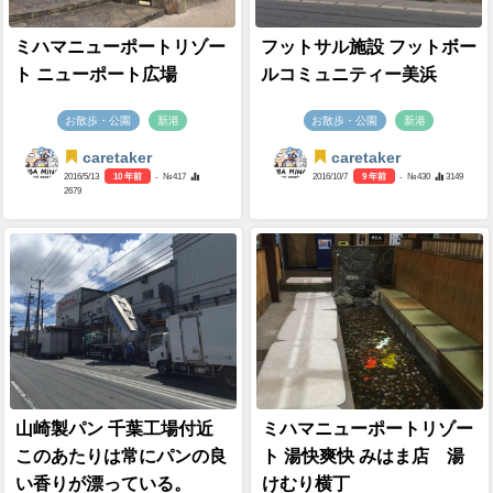
ミハマニューポートリゾー
フットサル施設 フットボー
ト ニューポート広場
ルコミュニティー美浜
お散歩・公園
新港
お散歩・公園
新港
caretaker
caretaker
2016/5/13
10 年前
- №417
2016/10/7
9 年前
- №430
3149
2679
山崎製パン 千葉工場付近
ミハマニューポートリゾー
このあたりは常にパンの良
ト 湯快爽快 みはま店 湯
い香りが漂っている。
けむり横丁