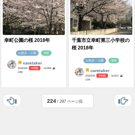
幸町公園の桜 2018年
千葉市立幸町第三小学校の
桜 2018年
お散歩・公園
幸町
お散歩・公園
幸町
caretaker
2018/3/30
8 年前
- №2908
caretaker
2309
2018/3/30
8 年前
- №2917
2190
224
/ 297 ページ目