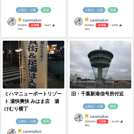
お散歩・公園
新港
お散歩・公園
新港
caretaker
caretaker
2016/6/14
10 年前
- №617
2016/6/21
10 年前
- №658
5310
2413
ミハマニューポートリゾー
旧・千葉新港信号所付近
ト 湯快爽快 みはま店 湯
お散歩・公園
新港
けむり横丁
caretaker
お散歩・公園
新港
2016/12/14
9 年前
- №1234
4901
caretaker