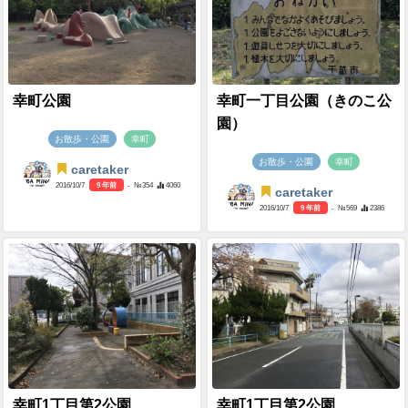
幸町公園
幸町一丁目公園（きのこ公
園）
お散歩・公園
幸町
お散歩・公園
幸町
caretaker
2016/10/7
9 年前
- №354
4060
caretaker
2016/10/7
9 年前
- №569
2386
幸町1丁目第2公園
幸町1丁目第2公園