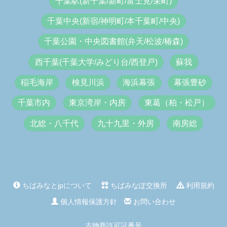
千葉駅(新千葉/新町/富士見/栄町)
千葉中央(新宿/神明町/本千葉町/中央)
千葉公園・中央図書館(弁天/松波/椿森)
西千葉(千葉大学/みどり台/西登戸)
蘇我
稲毛海岸
検見川浜
海浜幕張
幕張豊砂
千葉市内
東京湾岸・内房
東葛（柏・松戸）
北総・八千代
九十九里・外房
南房総
ちばみなとjpについて
ちばみなぽ交換所
利用規約
個人情報保護方針
お問い合わせ
古物商許可証番号