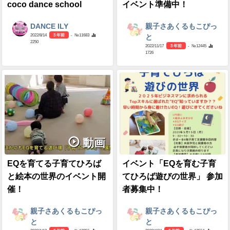
coco dance school
イベント準備中！
DANCE ILY
親子さあくるもこぴっ
2022/8/14
3 年前
- №11683
と
2250
2022/11/17
3 年前
- №12445
1726
動画
EQを育てる子育てひろば
イベント「EQを育む子育
と絵本の世界のイベント開
てひろば遊びの世界」 参加
催！
者募集中！
親子さあくるもこぴっ
親子さあくるもこぴっ
と
と