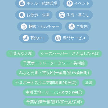
ホテル・結婚式場
イベント
お散歩・公園
生活・暮らし
趣味・カルチャー
ご案内
募集中！
専門サービス
千葉みなと駅
ケーズハーバー・さんばしひろば
千葉ポートパーク・タワー・美術館
みなと公園・市役所(千葉港/登戸/新田町)
千葉ポートスクエア(問屋町/出洲港)
新港
幸町団地・ガーデンタウン(幸町)
千葉駅(新千葉/新町/富士見/栄町)