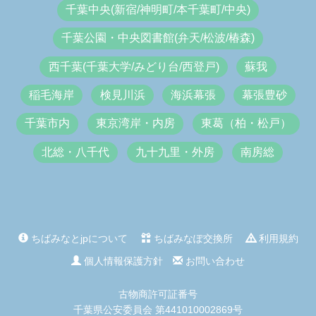
千葉中央(新宿/神明町/本千葉町/中央)
千葉公園・中央図書館(弁天/松波/椿森)
西千葉(千葉大学/みどり台/西登戸)
蘇我
稲毛海岸
検見川浜
海浜幕張
幕張豊砂
千葉市内
東京湾岸・内房
東葛（柏・松戸）
北総・八千代
九十九里・外房
南房総
ちばみなとjpについて
ちばみなぽ交換所
利用規約
個人情報保護方針
お問い合わせ
古物商許可証番号
千葉県公安委員会 第441010002869号