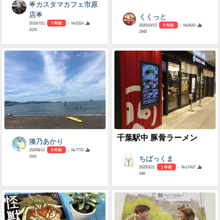
🌟カスタマカフェ市原
店🌟
くくっと
2019/7/31
7 年前
- №5324
2020/10/13
5 年前
- №8183
3125
2945
千葉駅中 豚骨ラーメン
湊乃あかり
2020/8/11
5 年前
- №7772
1641
ちばっくま
2025/3/21
1 年前
- №17437
448