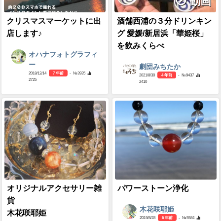
動画
クリスマスマーケットに出
酒舗西浦の３分ドリンキン
店します♪
グ 愛媛/新居浜「華姫桜」
を飲みくらべ
オハナフォトグラフィ
ー
劇団みちたか
2018/12/14
7 年前
- №3935
2021/8/30
4 年前
- №9437
2725
2410
オリジナルアクセサリー雑
パワーストーン浄化
貨
木花咲耶姫
木花咲耶姫
2019/8/28
6 年前
- №5584