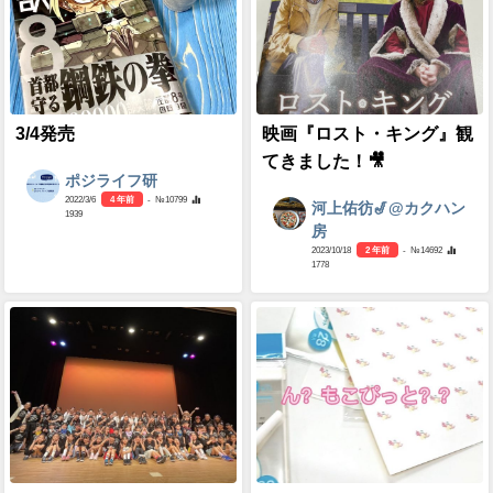
3/4発売
映画『ロスト・キング』観
てきました！🎥
ポジライフ研
2022/3/6
4 年前
- №10799
河上佑彷🎷@カクハン
1939
房
2023/10/18
2 年前
- №14692
1778