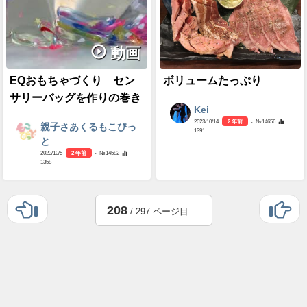
動画
EQおもちゃづくり セン
ボリュームたっぷり
サリーバッグを作りの巻き
Kei
2023/10/14
2 年前
- №14656
親子さあくるもこぴっ
1391
と
2023/10/5
2 年前
- №14582
1358
208
/ 297 ページ目