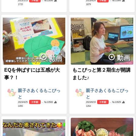
2023/1/13
3 年前
- №12856
2023/4/24
3 年前
- №13564
1715
1879
動画
動画
EQを伸ばすには五感が大
もこぴっと第２期生が開講
事？！
ました♪
親子さあくるもこぴっ
親子さあくるもこぴっ
と
と
2023/4/25
3 年前
- №13566
2023/6/19
3 年前
- №13929
1455
1264