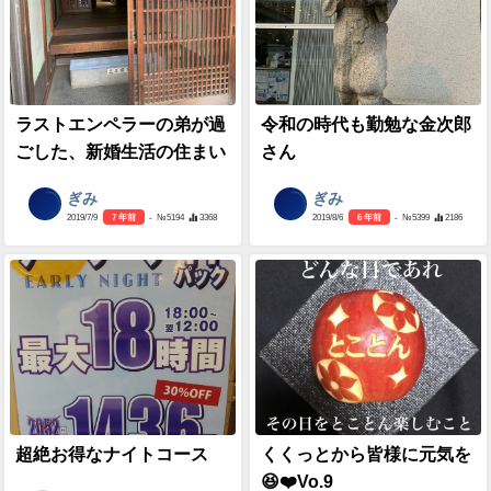
ラストエンペラーの弟が過
令和の時代も勤勉な金次郎
ごした、新婚生活の住まい
さん
ぎみ
ぎみ
2019/7/9
7 年前
- №5194
3368
2019/8/6
6 年前
- №5399
2186
超絶お得なナイトコース
くくっとから皆様に元気を
😆❤️Vo.9