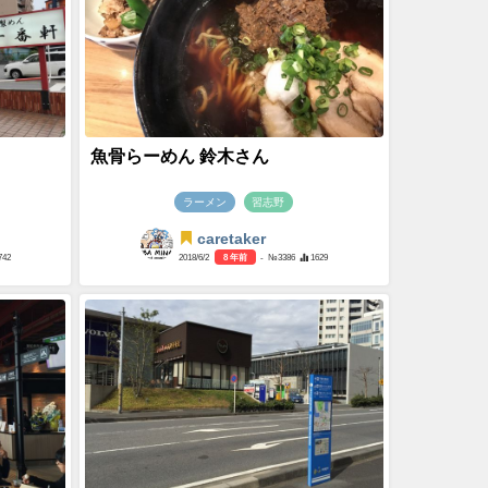
魚骨らーめん 鈴木さん
ラーメン
習志野
caretaker
742
2018/6/2
8 年前
- №3386
1629