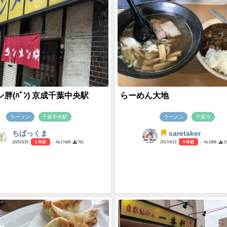
胖(ﾊﾞﾝ) 京成千葉中央駅
らーめん大地
ラーメン
千葉中央駅
ラーメン
千葉市
ちばっくま
caretaker
2025/3/25
1 年前
- №17489
781
2017/4/13
9 年前
- №1688
2