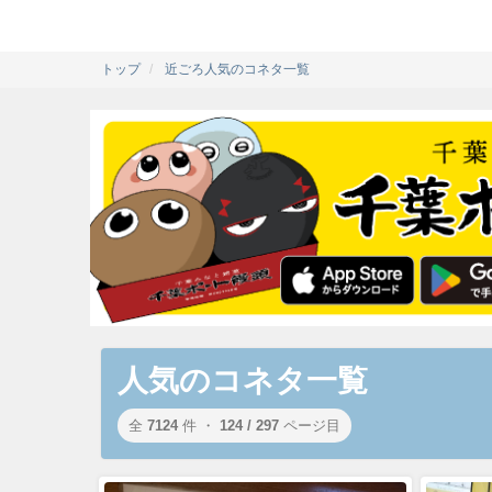
トップ
近ごろ人気のコネタ一覧
人気のコネタ一覧
全
7124
件 ・
124 / 297
ページ目