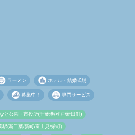
ラーメン
ホテル・結婚式場
募集中！
専門サービス
なと公園・市役所(千葉港/登戸/新田町)
葉駅(新千葉/新町/富士見/栄町)