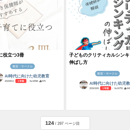
に役立つ3冊
子どものクリティカルシンキ
伸ばし方
教室・サークル
教室・サークル
AI時代に向けた幼児教育
2024/9/11
1 年前
- №16596
975
AI時代に向けた幼児
2024/10/8
1 年前
- №16755
64
124
/ 297 ページ目