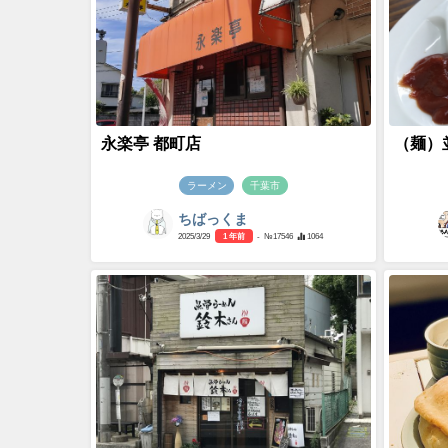
永楽亭 都町店
（麺）並
ラーメン
千葉市
ちばっくま
2025/3/29
1 年前
- №17546
1064