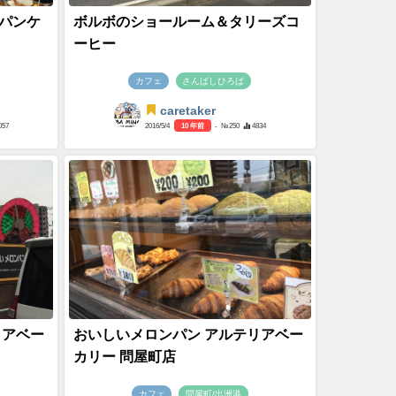
パンケ
ボルボのショールーム＆タリーズコ
ーヒー
カフェ
さんばしひろば
caretaker
057
2016/5/4
10 年前
- №250
4834
リアベー
おいしいメロンパン アルテリアベー
カリー 問屋町店
カフェ
問屋町/出洲港