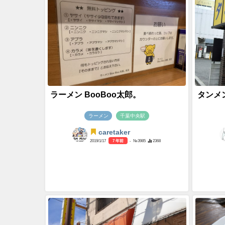
ラーメン BooBoo太郎。
タンメン
ラーメン
千葉中央駅
caretaker
2019/1/17
7 年前
- №3985
2368