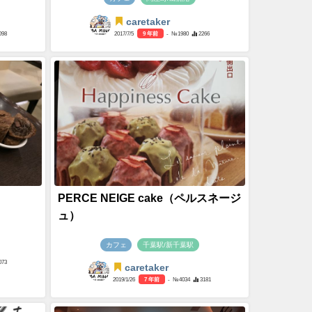
caretaker
098
2017/7/5
9 年前
- №1980
2266
PERCE NEIGE cake（ペルスネージ
ュ）
カフェ
千葉駅/新千葉駅
073
caretaker
2019/1/26
7 年前
- №4034
3181