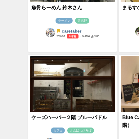
魚骨らーめん 鈴木さん
まるす
ラーメン
習志野
caretaker
2018/6/2
8 年前
- №3390
1956
ケーズハーバー２階 ブルーパドル
Blue
階）
カフェ
さんばしひろば