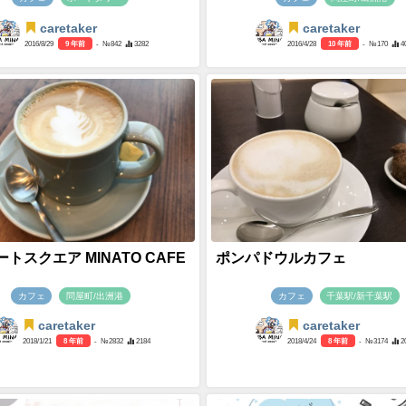
caretaker
caretaker
2016/8/29
9 年前
- №842
3282
2016/4/28
10 年前
- №170
4
トスクエア MINATO CAFE
ポンパドウルカフェ
カフェ
問屋町/出洲港
カフェ
千葉駅/新千葉駅
caretaker
caretaker
2018/1/21
8 年前
- №2832
2184
2018/4/24
8 年前
- №3174
2