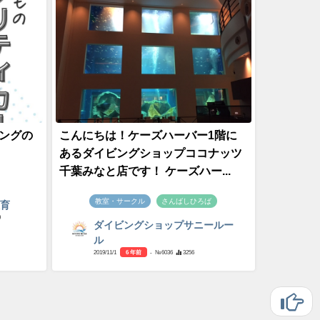
ングの
こんにちは！ケーズハーバー1階に
あるダイビングショップココナッツ
千葉みなと店です！ ケーズハー...
教室・サークル
さんばしひろば
教育
9
ダイビングショップサニールー
ル
2019/11/1
6 年前
- №6036
3256