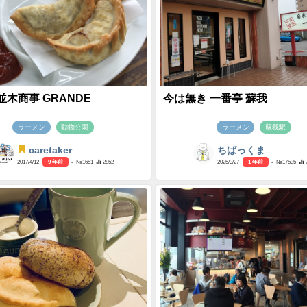
木商事 GRANDE
今は無き 一番亭 蘇我
ラーメン
動物公園
ラーメン
蘇我駅
caretaker
ちばっくま
2017/4/12
9 年前
- №1651
2852
2025/3/27
1 年前
- №17535