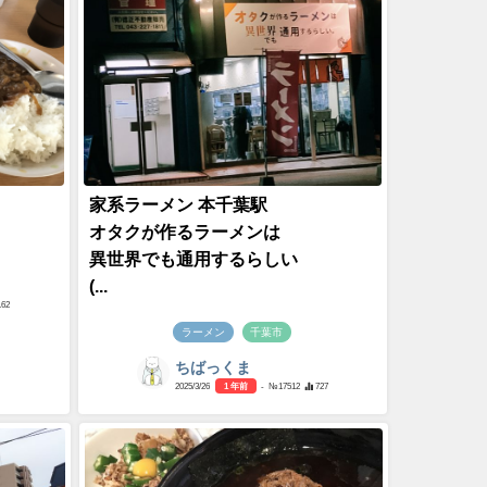
家系ラーメン 本千葉駅
オタクが作るラーメンは
異世界でも通用するらしい
(...
162
ラーメン
千葉市
ちばっくま
2025/3/26
1 年前
- №17512
727