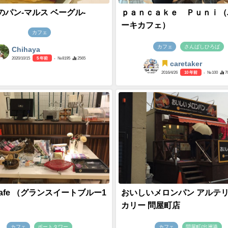
のパン-マルス ベーグル-
ｐａｎｃａｋｅ Ｐｕｎｉ（
ーキカフェ）
カフェ
カフェ
さんばしひろば
Chihaya
2020/10/15
5 年前
- №8195
2565
caretaker
2016/4/26
10 年前
- №100
7
 Cafe （グランスイートブルー1
おいしいメロンパン アルテ
カリー 問屋町店
カフェ
ポートタワー
カフェ
問屋町/出洲港