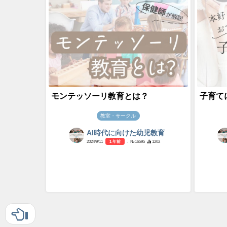
モンテッソーリ教育とは？
子育て
教室・サークル
AI時代に向けた幼児教育
2024/9/11
1 年前
- №16595
1202