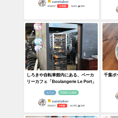
caretaker
2016/5/17
10 年前
- №524
2933
しろきや自転車館内にある、ベーカ
千葉ポー
リーカフェ「Boulangerie Le Port」
カフェ
問屋町/出洲港
caretaker
2018/2/17
8 年前
- №2766
3249