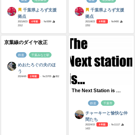
千葉県よろず支援
千葉県よろず支援
拠点
拠点
2021/8/23
4 年前
- №9399
2021/8/23
4 年前
- №9400
2312
2252
京葉線のダイヤ改正
鉄道
千葉みなと駅
めおたろぐの夫のほ
う
2024/4/9
2 年前
- №15705
852
The Next Station is …
鉄道
千葉市
チャーキーと愉快な仲
間たち
2022/4/15
4 年前
- №11117
1422