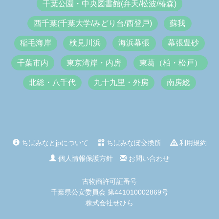
千葉公園・中央図書館(弁天/松波/椿森)
西千葉(千葉大学/みどり台/西登戸)
蘇我
稲毛海岸
検見川浜
海浜幕張
幕張豊砂
千葉市内
東京湾岸・内房
東葛（柏・松戸）
北総・八千代
九十九里・外房
南房総
ちばみなとjpについて
ちばみなぽ交換所
利用規約
個人情報保護方針
お問い合わせ
古物商許可証番号
千葉県公安委員会 第441010002869号
株式会社せひら