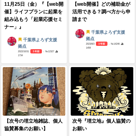
11月25日（金）『【web開
【web開催】どの補助金が
催】ライフプランに起業を
活用できる？調べ方から申
組み込もう「起業応援セミ
請まで
ナー」』
千葉県よろず支援
拠点
千葉県よろず支援
2023/8/3
3 年前
- №14246
拠点
1459
2022/10/31
3 年前
- №12327
1734
【次号の埋立地雑誌、個人
次号『埋立地』個人協賛の
協賛募集のお願い】
お願い