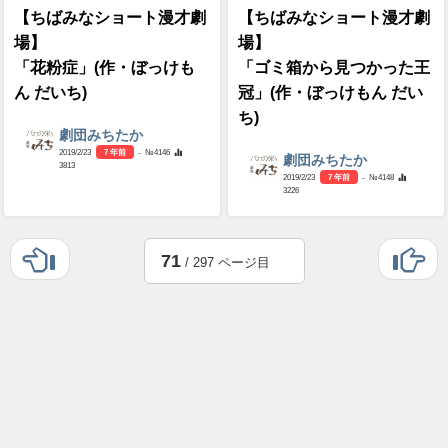
【ちばみなショート漫才劇
【ちばみなショート漫才劇
場】
場】
「花粉症」(作・ぼっけも
「ゴミ箱から見つかった王
ん だいち)
冠」(作・ぼっけもん だい
ち)
劇団みちたか
2019/2/23
7 年前
- №4146
劇団みちたか
3813
2019/2/23
7 年前
- №4148
3226
71
/ 297 ページ目