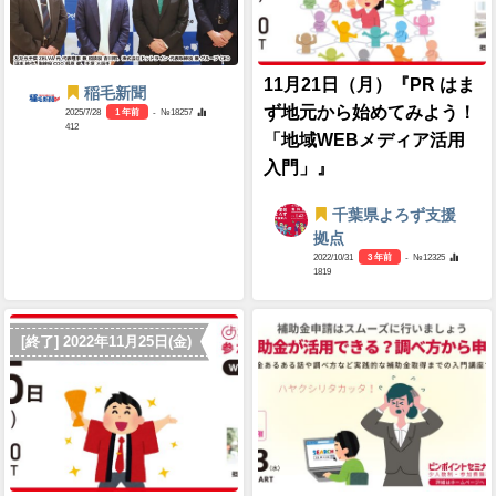
11月21日（月）『PR はま
稲毛新聞
ず地元から始めてみよう！
2025/7/28
1 年前
- №18257
412
「地域WEBメディア活用
入門」』
千葉県よろず支援
拠点
2022/10/31
3 年前
- №12325
1819
[終了] 2022年11月25日(金)