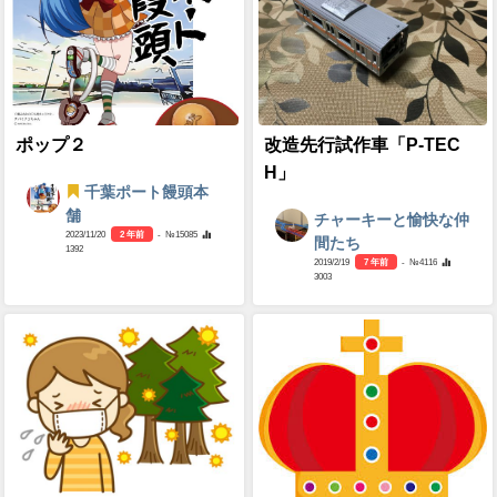
ポップ２
改造先行試作車「P-TEC
H」
千葉ポート饅頭本
舗
チャーキーと愉快な仲
2023/11/20
2 年前
- №15085
間たち
1392
2019/2/19
7 年前
- №4116
3003