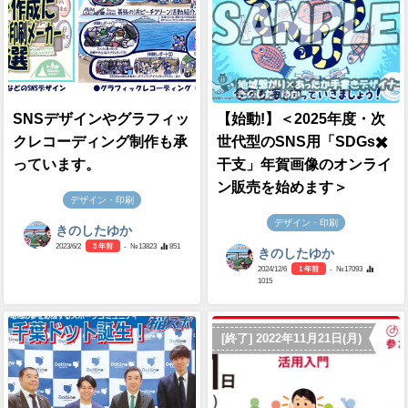
SNSデザインやグラフィッ
【始動!】＜2025年度・次
クレコーディング制作も承
世代型のSNS用「SDGs✖️
っています。
干支」年賀画像のオンライ
ン販売を始めます＞
デザイン・印刷
デザイン・印刷
きのしたゆか
2023/6/2
3 年前
- №13823
851
きのしたゆか
2024/12/6
1 年前
- №17093
1015
[終了] 2022年11月21日(月)