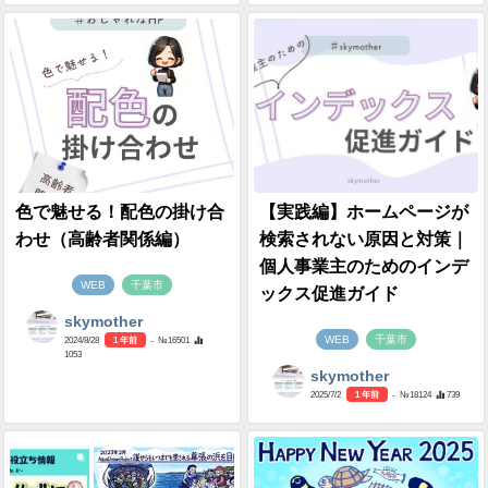
色で魅せる！配色の掛け合
【実践編】ホームページが
わせ（高齢者関係編）
検索されない原因と対策｜
個人事業主のためのインデ
WEB
千葉市
ックス促進ガイド
skymother
WEB
千葉市
2024/8/28
1 年前
- №16501
1053
skymother
2025/7/2
1 年前
- №18124
739