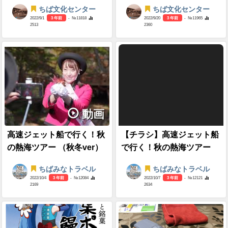
ちば文化センター
ちば文化センター
2022/9/1
3 年前
- №11818
2022/9/20
3 年前
- №11965
2513
2360
動画
高速ジェット船で行く！秋
【チラシ】高速ジェット船
の熱海ツアー （秋冬ver）
で行く！秋の熱海ツアー
ちばみなトラベル
ちばみなトラベル
2022/10/4
3 年前
- №12084
2022/10/7
3 年前
- №12121
2169
2634