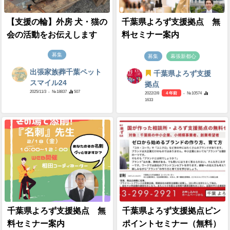
【支援の輪】外房 犬・猫の
千葉県よろず支援拠点 無
会の活動をお伝えします
料セミナー案内
募集
募集
幕張新都心
出張家族葬千葉ペット
千葉県よろず支援
スマイル24
拠点
2025/11/3
- №18837
507
2022/2/8
4 年前
- №10574
1633
千葉県よろず支援拠点 無
千葉県よろず支援拠点ピン
料セミナー案内
ポイントセミナー（無料）