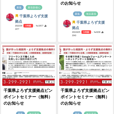
のお知らせ
募集
幕張新都心
募集
海浜幕張
千葉県よろず支援
拠点
千葉県よろず支援
2022/2/8
4 年前
- №10577
拠点
2477
2021/6/25
5 年前
- №9239
2043
千葉県よろず支援拠点ピン
千葉県よろず支援拠点ピン
ポイントセミナー（無料）
ポイントセミナー（無料）
のお知らせ
のお知らせ
募集
海浜幕張
募集
海浜幕張