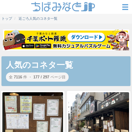
トップ
近ごろ人気のコネタ一覧
人気のコネタ一覧
全
7116
件 ・
177 / 297
ページ目