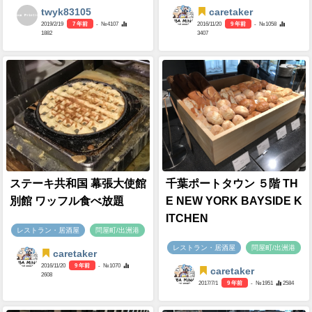
twyk83105
caretaker
2019/2/19
7 年前
- №4107
2016/11/20
9 年前
- №1058
1882
3407
ステーキ共和国 幕張大使館
千葉ポートタウン ５階 TH
別館 ワッフル食べ放題
E NEW YORK BAYSIDE K
ITCHEN
レストラン・居酒屋
問屋町/出洲港
レストラン・居酒屋
問屋町/出洲港
caretaker
2016/11/20
9 年前
- №1070
caretaker
2608
2017/7/1
9 年前
- №1951
2584