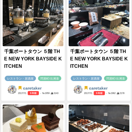
千葉ポートタウン ５階 TH
千葉ポートタウン ５階 TH
E NEW YORK BAYSIDE K
E NEW YORK BAYSIDE K
ITCHEN
ITCHEN
レストラン・居酒屋
問屋町/出洲港
レストラン・居酒屋
問屋町/出洲港
caretaker
caretaker
2017/7/1
9 年前
- №1959
3143
2017/7/1
9 年前
- №1962
2178