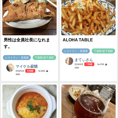
男性は全員社長になれま
ALOHA TABLE
す。
レストラン・居酒屋
千葉駅/新千葉駅
レストラン・居酒屋
千葉駅/新千葉駅
まてぃさん
2019/4/29
7 年前
- №4708
マイケル寂聴
2959
2018/5/18
8 年前
- №3308
3688