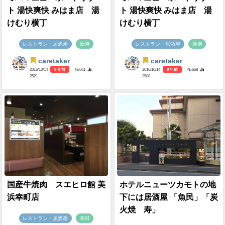
ト 湯快爽快 みはま店 湯
ト 湯快爽快 みはま店 湯
けむり横丁
けむり横丁
レストラン・居酒屋
新港
レストラン・居酒屋
新港
caretaker
caretaker
2016/10/14
9 年前
- №661
2016/10/14
9 年前
- №668
2521
2588
国産牛焼肉 スエヒロ館 美
ホテルニューツカモトの地
浜幸町店
下には居酒屋 「魚民」「炭
火焼 寿」
レストラン・居酒屋
幸町