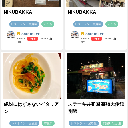
NIKUBAKKA
NIKUBAKKA
レストラン・居酒屋
市役所
レストラン・居酒屋
市役所
caretaker
caretaker
2019/2/21
7 年前
- №4136
2019/2/21
7 年前
- №4141
1799
2701
絶対にはずさないイタリア
ステーキ共和国 幕張大使館
ン
別館
レストラン・居酒屋
市役所
レストラン・居酒屋
問屋町/出洲港