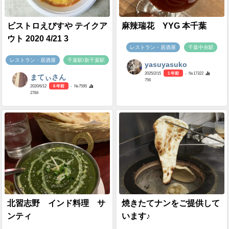
ビストロえびすや テイクア
麻辣瑞花 YYG 本千葉
ウト 2020 4/21 3
レストラン・居酒屋
千葉中央駅
レストラン・居酒屋
千葉駅/新千葉駅
yasuyasuko
2025/2/15
1 年前
- №17322
まてぃさん
756
2020/6/12
6 年前
- №7595
2784
北習志野 インド料理 サ
焼きたてナンをご提供して
ンティ
います♪