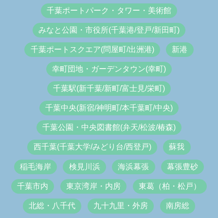
千葉ポートパーク・タワー・美術館
みなと公園・市役所(千葉港/登戸/新田町)
千葉ポートスクエア(問屋町/出洲港)
新港
幸町団地・ガーデンタウン(幸町)
千葉駅(新千葉/新町/富士見/栄町)
千葉中央(新宿/神明町/本千葉町/中央)
千葉公園・中央図書館(弁天/松波/椿森)
西千葉(千葉大学/みどり台/西登戸)
蘇我
稲毛海岸
検見川浜
海浜幕張
幕張豊砂
千葉市内
東京湾岸・内房
東葛（柏・松戸）
北総・八千代
九十九里・外房
南房総