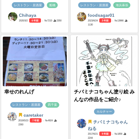
レストラン・居酒屋
船橋
レストラン・居酒屋
海浜幕張
Chihaya
foodsagar01
2020/3/2
6 年前
- №7215
2350
2023/6/24
3 年前
- №13966
1130
幸せのれんげ
チバミナコちゃん塗り絵 み
んなの作品をご紹介♪
レストラン・居酒屋
西千葉
カルチャー
caretaker
2019/5/23
7 年前
- №4924
チバミナコちゃん
2260
ねる
2017/6/21
9 年前
- №1856
2244