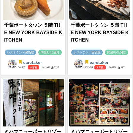
千葉ポートタウン ５階 TH
千葉ポートタウン ５階 TH
E NEW YORK BAYSIDE K
E NEW YORK BAYSIDE K
ITCHEN
ITCHEN
レストラン・居酒屋
問屋町/出洲港
レストラン・居酒屋
問屋町/出洲港
caretaker
caretaker
2017/7/1
9 年前
- №1964
2237
2017/7/1
9 年前
- №1968
3861
ミハマニューポートリゾー
ミハマニューポートリゾー